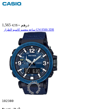
1,565 درهم
≈ $423
ساعة معصم کاسیو الطراز GW-9500-3DR
102380
عرض سريع