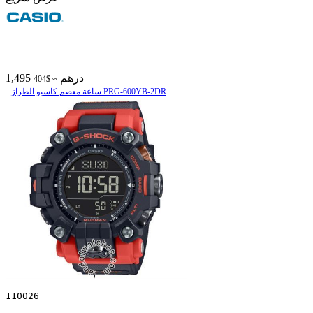
1,495 درهم
≈ $404
ساعة معصم کاسیو الطراز PRG-600YB-2DR
110026