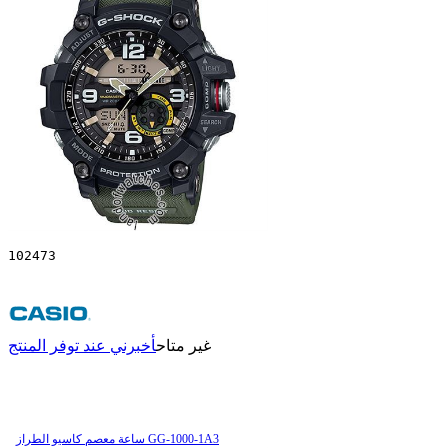
102473
غير متاح
أخبرني عند توفر المنتج
ساعة معصم کاسیو الطراز GG-1000-1A3