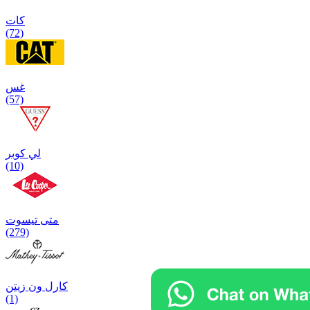
كات
(72)
غس
(57)
لي كوبر
(10)
متی تیسوت
(279)
کارل ون زیتن
(1)