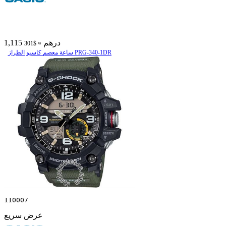
1,115 درهم
≈ $301
ساعة معصم کاسیو الطراز PRG-340-1DR
110007
عرض سريع