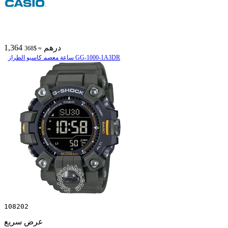
1,364 درهم
≈ $368
ساعة معصم کاسیو الطراز GG-1000-1A3DR
108202
عرض سريع