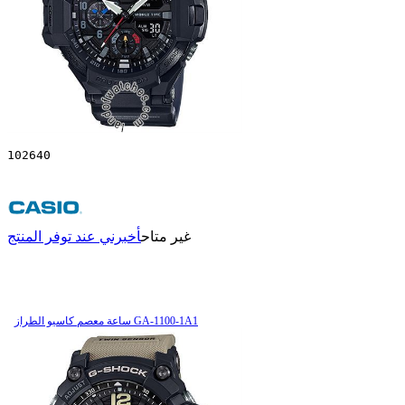
102640
غير متاح
أخبرني عند توفر المنتج
ساعة معصم کاسیو الطراز GA-1100-1A1