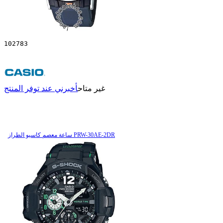
102783
غير متاح
أخبرني عند توفر المنتج
ساعة معصم کاسیو الطراز PRW-30AE-2DR