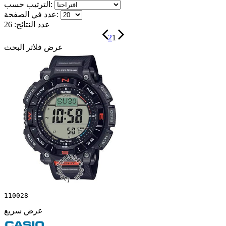
الترتيب حسب:
عدد في الصفحة:
عدد النتائج:
26
2
1
عرض فلاتر البحث
110028
عرض سريع