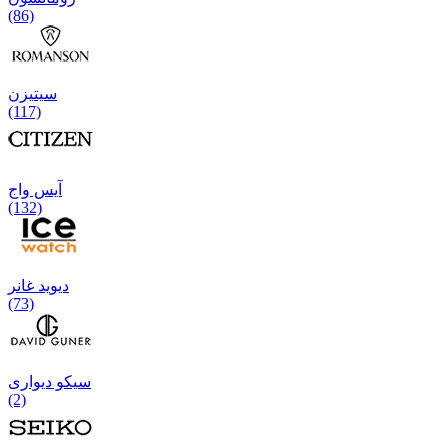
(86)
سیتیزن
(117)
آیس واج
(132)
دیوید غانر
(73)
سیکو دیواری
(2)