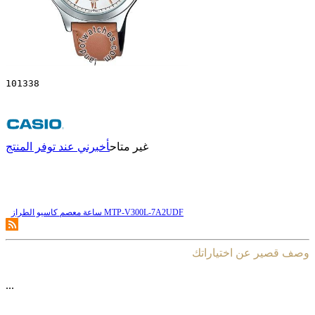
101338
غير متاح
أخبرني عند توفر المنتج
ساعة معصم کاسیو الطراز MTP-V300L-7A2UDF
وصف قصير عن اختياراتك
...