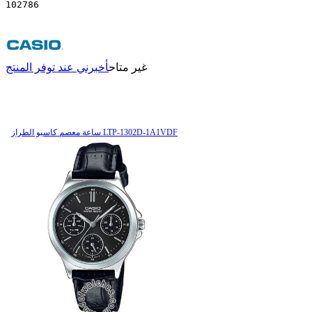
102786
غير متاح
أخبرني عند توفر المنتج
ساعة معصم کاسیو الطراز LTP-1302D-1A1VDF