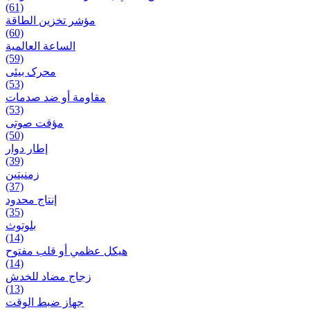
(61)
مؤشر تخزين الطاقة
(60)
الساعة العالمية
(59)
محرک بیئی
(53)
مقاومة أو ضد صدمات
(53)
مؤقت صوتی
(50)
إطار دوار
(39)
زمنیتین
(37)
إنتاج محدود
(35)
بلوتوث
(14)
هيكل عظمي أو قلب مفتوح
(14)
زجاج مضاد للخدش
(13)
جهاز ضبط الوقت