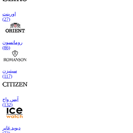
اورینت
(27)
رومانسون
(86)
سیتیزن
(117)
آیس واج
(132)
دیوید غانر