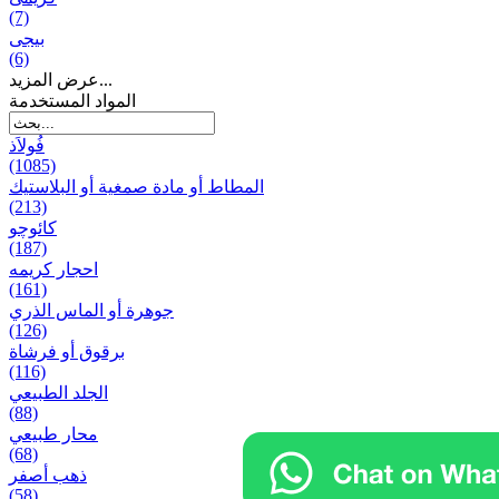
(7)
بيجی
(6)
عرض المزيد...
المواد المستخدمة
فُولاَذ
(1085)
المطاط أو مادة صمغية أو البلاستيك
(213)
کائوچو
(187)
احجار کریمه
(161)
جوهرة أو الماس الذري
(126)
برقوق أو فرشاة
(116)
الجلد الطبيعي
(88)
محار طبيعي
(68)
ذهب أصفر
(58)