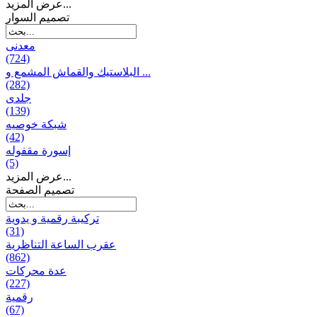
عرض المزيد...
تصمیم السوار
معدنی
(724)
البلاستيك والقماش المشمع و ...
(282)
جلدی
(139)
شبكة خوصیه
(42)
إسورة مقفوله
(5)
عرض المزيد...
تصميم الصفحة
تركيبة رقمية و يدوية
(31)
عقرب الساعة التناظرية
(862)
عدة محركات
(227)
رقمية
(67)