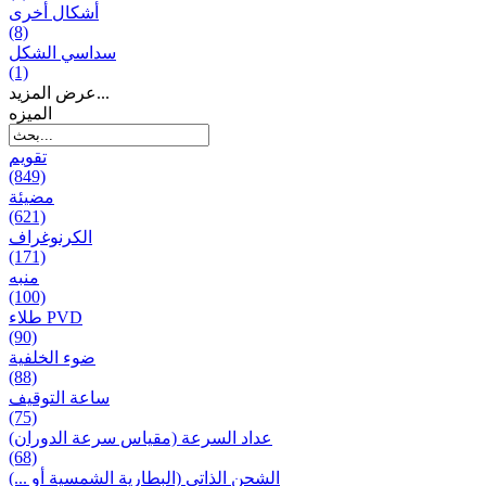
أشكال أخرى
(8)
سداسي الشكل
(1)
عرض المزيد...
المیزه
تقويم
(849)
مضيئة
(621)
الكرنوغراف
(171)
منبه
(100)
طلاء PVD
(90)
ضوء الخلفية
(88)
ساعة التوقيف
(75)
عداد السرعة (مقياس سرعة الدوران)
(68)
الشحن الذاتي (البطارية الشمسية أو ...)