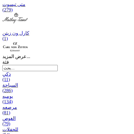
متی تیسوت
(279)
کارل ون زیتن
(1)
عرض المزيد...
فئة
ذكي
(11)
السباحة
(286)
يومیه
(134)
مرصعه
(81)
الغوص
(79)
للحفلات