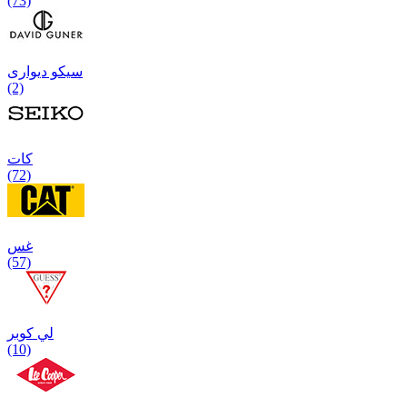
(73)
سیکو دیواری
(2)
كات
(72)
غس
(57)
لي كوبر
(10)