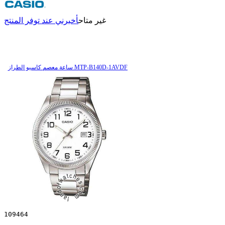
غير متاح
أخبرني عند توفر المنتج
ساعة معصم کاسیو الطراز MTP-B140D-1AVDF
109464