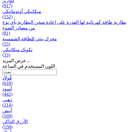
كوارتز
(917)
ميكانيكي أوتوماتيكي
(152)
بطارية طاقة كهربائية لها القدرة على إعادة شحن البطارية بأي نوع
من مصادر الضوء
(81)
محرك بيئي للطاقة الشمسية
(55)
تکویک ميكانيكي
(33)
عرض المزيد...
اللون المستخدم في الساعة
فُولاَذ
(618)
أسود
(442)
ذهبی
(214)
أبيض
(169)
الأزرق الداكن
(158)