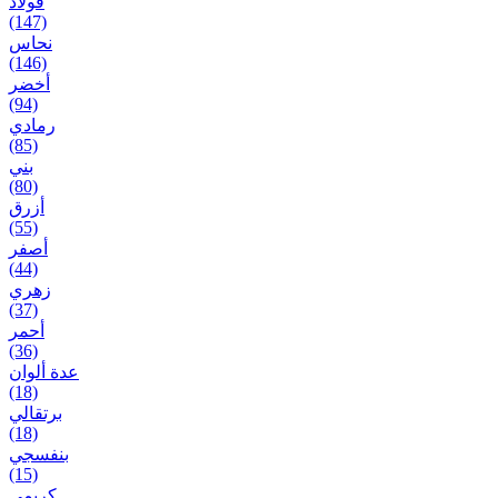
فُولاَذ
(147)
نحاس
(146)
أخضر
(94)
رمادي
(85)
بني
(80)
أزرق
(55)
أصفر
(44)
زهري
(37)
أحمر
(36)
عدة ألوان
(18)
برتقالي
(18)
بنفسجي
(15)
کریمی