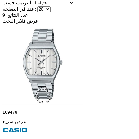
الترتيب حسب:
عدد في الصفحة:
عدد النتائج:
9
عرض فلاتر البحث
109478
عرض سريع