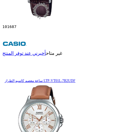
101687
غير متاح
أخبرني عند توفر المنتج
ساعة معصم کاسیو الطراز LTP-VT01L-7B2UDF