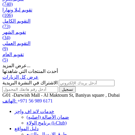
(740)
تقويم ليلا ونهارا
(106)
التقويم الكامل
(73)
تقويم الشهر
(34)
التقويم العملی
(9)
تقويم العام
(5)
عرض المزيد...
أحدث المنتجات التي شاهدتها
عرض كل الزيارات
الاشتراك في النشرة البريدية
G01 -Darwish Mall - Al Maktoum St, Baniyas square , Dubai
+971 56 989 6171
الهاتف:
خدمات لاند اف واچز
ضمان الأصالة (اصلیه)
برنامج الولاء (i-Club)
دليل المواقع
طرق الإرسال والتتبع