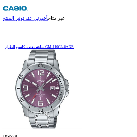
غير متاح
أخبرني عند توفر المنتج
ساعة معصم کاسیو الطراز GM-110CL-6ADR
109538