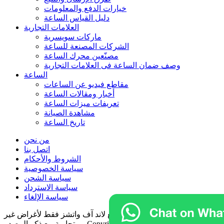
خيارات الدفع والمعلومات
دليل القياس الساعة
العلامات التجارية
ماركات سويسرية
الشركات المصنعة للساعة
مصنّعين محرك الساعة
وصف ضمان الساعة فی العلامات التجارية
الساعة
مقاطع فيديو عن الساعات
أخبار ومقالات الساعة
تعريفات ميزات الساعة
مشاهدة الصيانة
تاريخ الساعة
من نحن
اتصل بنا
الشروط والأحكام
سياسة الخصوصية
سياسة الشحن
سياسة الاسترداد
سياسة الإلغاء
يمكن استخدام محتويات موقع لاند آف واتشز فقط لأغراض غير
2011-
landofwatches.com
تجارية مع ذكر المصدر. Copyright ©