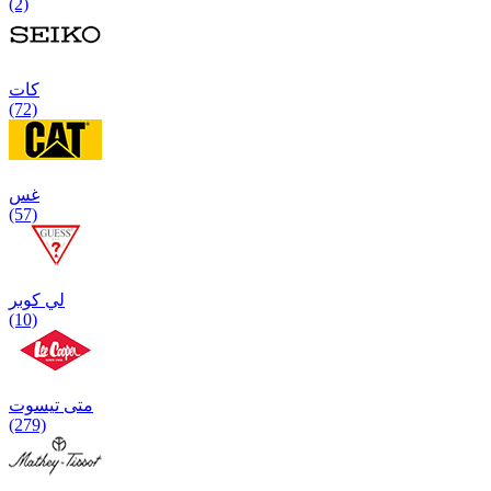
(2)
كات
(72)
غس
(57)
لي كوبر
(10)
متی تیسوت
(279)