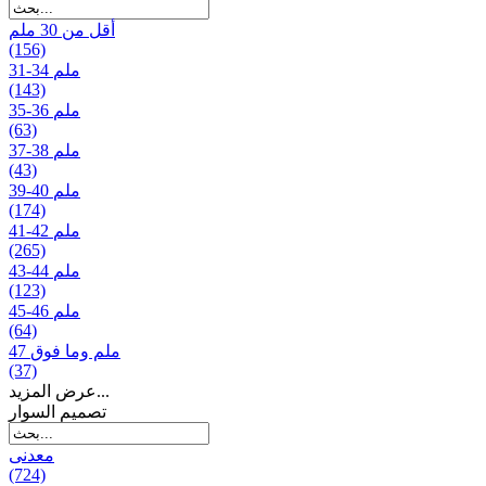
أقل من 30 ملم
(156)
31-34 ملم
(143)
35-36 ملم
(63)
37-38 ملم
(43)
39-40 ملم
(174)
41-42 ملم
(265)
43-44 ملم
(123)
45-46 ملم
(64)
47 ملم وما فوق
(37)
عرض المزيد...
تصمیم السوار
معدنی
(724)