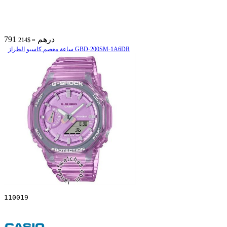
791 درهم
≈ $214
ساعة معصم کاسیو الطراز GBD-200SM-1A6DR
110019