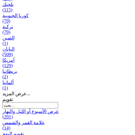
بلجيك
(115)
كوريا الجنوبية
(79)
تركية
(79)
الصين
(1)
اليابان
(509)
أمريكا
(129)
بریطانیا
(2)
ألمانيا
(1)
عرض المزيد...
تقويم
عرض الأسبوع أو الليل والنهار
(291)
علامة القمر والشمس
(14)
تقویم الیوم