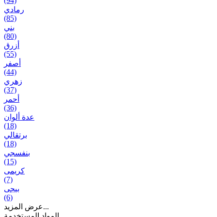
(94)
رمادي
(85)
بني
(80)
أزرق
(55)
أصفر
(44)
زهري
(37)
أحمر
(36)
عدة ألوان
(18)
برتقالي
(18)
بنفسجي
(15)
کریمی
(7)
بيجی
(6)
عرض المزيد...
المواد المستخدمة