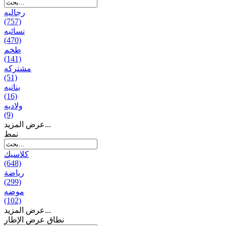
رجالیه
(757)
نسائیه
(470)
طخم
(141)
مشتركه
(51)
بناتیه
(16)
ولادیه
(9)
عرض المزيد...
نمط
كلاسيك
(648)
رياضة
(299)
موضه
(102)
عرض المزيد...
نطاق عرض الإطار