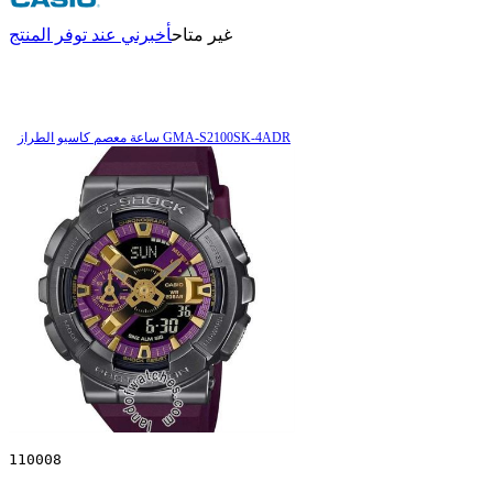
غير متاح
أخبرني عند توفر المنتج
ساعة معصم کاسیو الطراز GMA-S2100SK-4ADR
110008