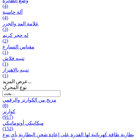
وضع الطائرة
(4)
آلة حاسبة
(4)
علامة المد والجزر
(3)
له حجر كريم
(2)
مقياس التسارع
(1)
تنبيه فلاش
(1)
تنبيه بالاهتزاز
(1)
عرض المزيد...
نوع المحرک
مزيج من الكوارتز والرقمي
(8)
كوارتز
(917)
ميكانيكي أوتوماتيكي
(152)
بطارية طاقة كهربائية لها القدرة على إعادة شحن البطارية بأي نوع