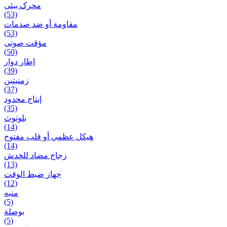
محرک بیئی
(53)
مقاومة أو ضد صدمات
(53)
مؤقت صوتی
(50)
إطار دوار
(39)
زمنیتین
(37)
إنتاج محدود
(35)
بلوتوث
(14)
هيكل عظمي أو قلب مفتوح
(14)
زجاج مضاد للخدش
(13)
جهاز ضبط الوقت
(12)
منبه
(5)
بوصلة
(5)