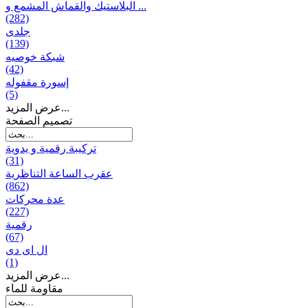
البلاستيك والقماش المشمع و ...
(282)
جلدی
(139)
شبكة خوصیه
(42)
إسورة مقفوله
(5)
عرض المزيد...
تصميم الصفحة
تركيبة رقمية و يدوية
(31)
عقرب الساعة التناظرية
(862)
عدة محركات
(227)
رقمية
(67)
ال ای دی
(1)
عرض المزيد...
مقاومة للماء