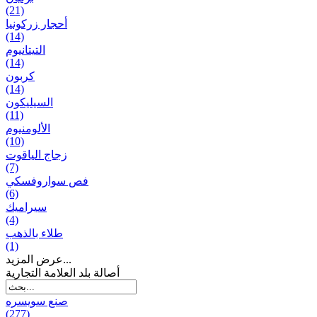
(21)
أحجار زركونيا
(14)
التيتانيوم
(14)
كربون
(14)
السيليكون
(11)
الألومنيوم
(10)
زجاج الياقوت
(7)
فص سواروفسكي
(6)
سيراميك
(4)
طلاء بالذهب
(1)
عرض المزيد...
أصالة بلد العلامة التجارية
صنع سویسره
(277)