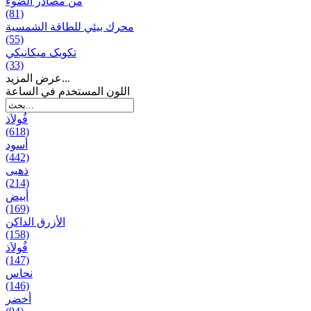
من مصادر الضوء
(81)
محرك بيئي للطاقة الشمسية
(55)
تکویک ميكانيكي
(33)
عرض المزيد...
اللون المستخدم في الساعة
فُولاَذ
(618)
أسود
(442)
ذهبی
(214)
أبيض
(169)
الأزرق الداكن
(158)
فُولاَذ
(147)
نحاس
(146)
أخضر