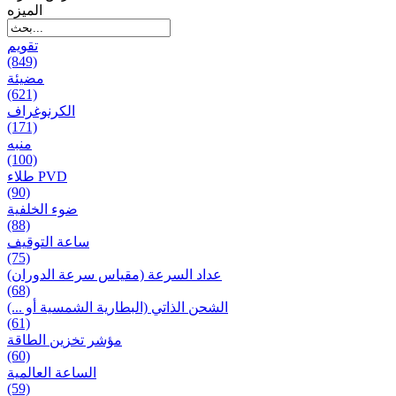
المیزه
تقويم
(849)
مضيئة
(621)
الكرنوغراف
(171)
منبه
(100)
طلاء PVD
(90)
ضوء الخلفية
(88)
ساعة التوقيف
(75)
عداد السرعة (مقياس سرعة الدوران)
(68)
الشحن الذاتي (البطارية الشمسية أو ...)
(61)
مؤشر تخزين الطاقة
(60)
الساعة العالمية
(59)