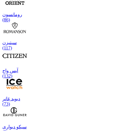
رومانسون
(86)
سیتیزن
(117)
آیس واج
(132)
دیوید غانر
(73)
سیکو دیواری