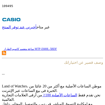
109495
غير متاح
أخبرني عند توفر المنتج
ساعة معصم کاسیو الطراز MTP-E600L-5BDF
وصف قصير عن اختياراتك
...
Land of Watches، موطن الساعات الأصلیة مع أکثر من 20 عامًا من
الخبرة فی بیع الساعات عبر الإنترنت.
نحن نقدم فقط
الساعات الأصلیة 100٪
من أرقى العلامات التجاریة
العالمیة.
مع إمکانیة التسوق المباشر فی دبی، والتوصیل المجانی داخل