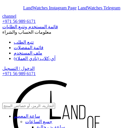
En
Ar
LandWatches Instagram Page
LandWatches Telegram
channel
+971 56 989 6171
قائمة المستخدم وتتبع الطلبات
معلومات الحساب والشراء
تتبع الطلب
قائمة المفضلات
ملف المستخدم
آي-كلاب (نادي العملاء)
الدخول | التسجيل
+971 56 989 6171
ساعة المعصم
جميع الساعات
ساعة يد رجالية