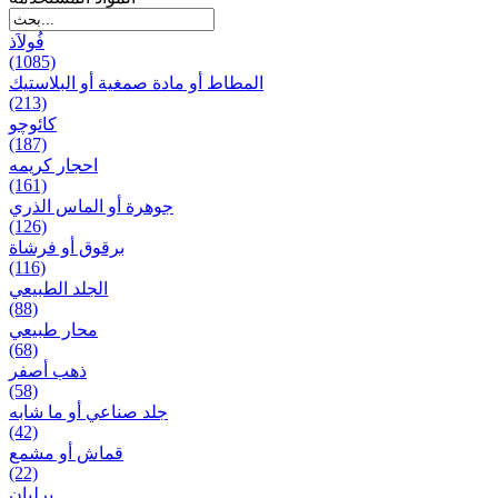
فُولاَذ
(1085)
المطاط أو مادة صمغية أو البلاستيك
(213)
کائوچو
(187)
احجار کریمه
(161)
جوهرة أو الماس الذري
(126)
برقوق أو فرشاة
(116)
الجلد الطبيعي
(88)
محار طبيعي
(68)
ذهب أصفر
(58)
جلد صناعي أو ما شابه
(42)
قماش أو مشمع
(22)
برلیان