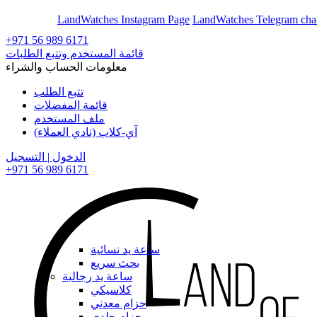
En
Ar
LandWatches Instagram Page
LandWatches Telegram cha
+971 56 989 6171
قائمة المستخدم وتتبع الطلبات
معلومات الحساب والشراء
تتبع الطلب
قائمة المفضلات
ملف المستخدم
آي-كلاب (نادي العملاء)
الدخول | التسجيل
+971 56 989 6171
ساعة يد نسائية
بحث سريع
ساعة يد رجالية
كلاسيكي
حزام معدني
حزام جلدي