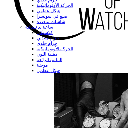
الحركة الأوتوماتيكية
هيكل عظمي
صنع في سويسرا
شاشات متعددة
ساعة يد نسائية
كلاسيكي
حزام معدني
حزام جلدي
الحركة الأوتوماتيكية
ذهبية اللون
الماس الرائعة
موضة
هيكل عظمي