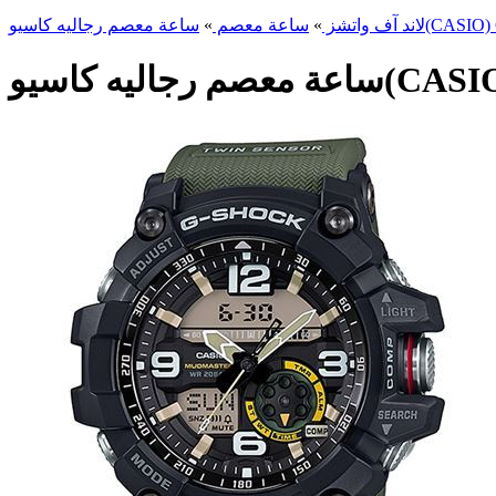
CASIO) GG-1000-1
لاند آف واتشز
»
ساعة معصم
»
CASIO) GG-10