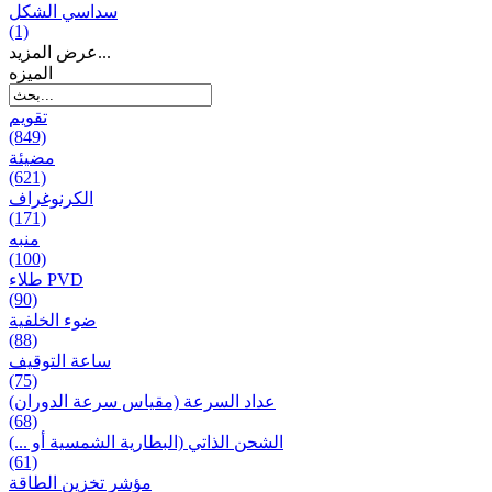
سداسي الشكل
(1)
عرض المزيد...
المیزه
تقويم
(849)
مضيئة
(621)
الكرنوغراف
(171)
منبه
(100)
طلاء PVD
(90)
ضوء الخلفية
(88)
ساعة التوقيف
(75)
عداد السرعة (مقياس سرعة الدوران)
(68)
الشحن الذاتي (البطارية الشمسية أو ...)
(61)
مؤشر تخزين الطاقة