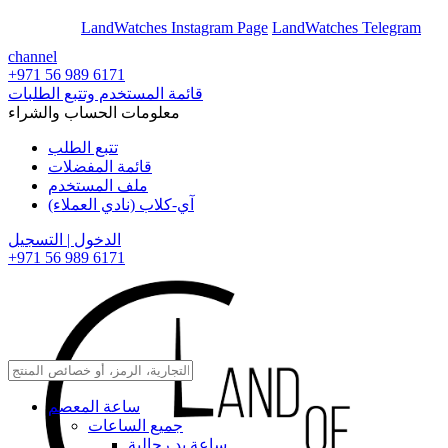
En
Ar
LandWatches Instagram Page
LandWatches Telegram
channel
+971 56 989 6171
قائمة المستخدم وتتبع الطلبات
معلومات الحساب والشراء
تتبع الطلب
قائمة المفضلات
ملف المستخدم
آي-كلاب (نادي العملاء)
الدخول | التسجيل
+971 56 989 6171
ساعة المعصم
جميع الساعات
ساعة يد رجالية