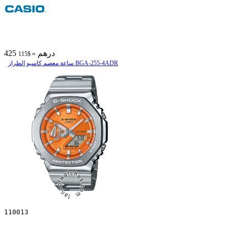
425 درهم
≈ $115
ساعة معصم کاسیو الطراز BGA-255-4ADR
110013