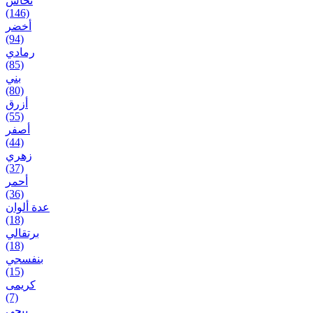
نحاس
(146)
أخضر
(94)
رمادي
(85)
بني
(80)
أزرق
(55)
أصفر
(44)
زهري
(37)
أحمر
(36)
عدة ألوان
(18)
برتقالي
(18)
بنفسجي
(15)
کریمی
(7)
بيجی