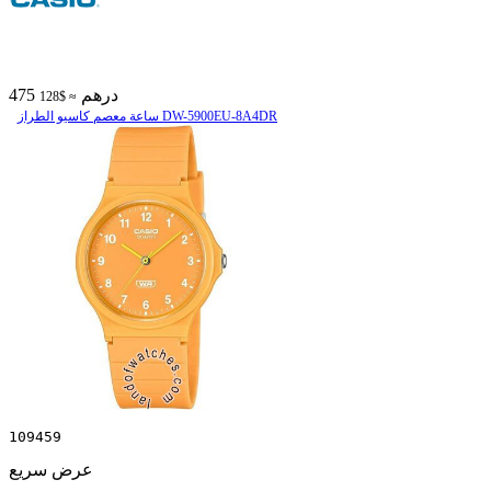
475 درهم
≈ $128
ساعة معصم کاسیو الطراز DW-5900EU-8A4DR
109459
عرض سريع