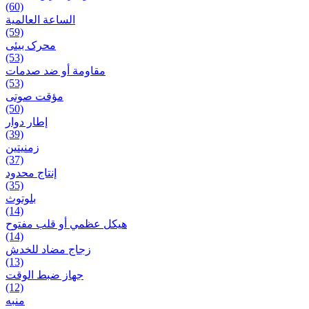
(60)
الساعة العالمية
(59)
محرک بیئی
(53)
مقاومة أو ضد صدمات
(53)
مؤقت صوتی
(50)
إطار دوار
(39)
زمنیتین
(37)
إنتاج محدود
(35)
بلوتوث
(14)
هيكل عظمي أو قلب مفتوح
(14)
زجاج مضاد للخدش
(13)
جهاز ضبط الوقت
(12)
منبه