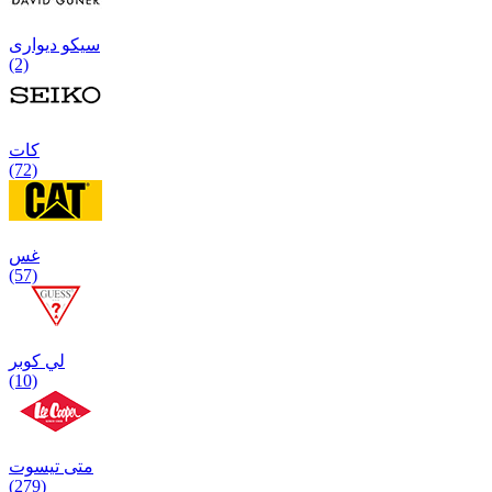
سیکو دیواری
(2)
كات
(72)
غس
(57)
لي كوبر
(10)
متی تیسوت
(279)