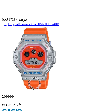
653 درهم
≈ $176
ساعة معصم کاسیو الطراز DW-6900GL-4DR
109999
عرض سريع