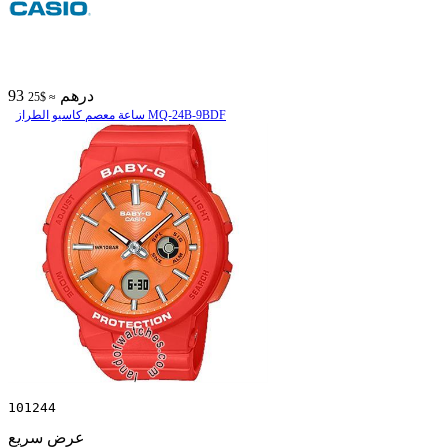
93 درهم
≈ $25
ساعة معصم کاسیو الطراز MQ-24B-9BDF
101244
عرض سريع