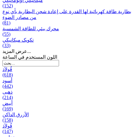
ميكانيكي أوتوماتيكي
(152)
بطارية طاقة كهربائية لها القدرة على إعادة شحن البطارية بأي نوع
من مصادر الضوء
(81)
محرك بيئي للطاقة الشمسية
(55)
تکویک ميكانيكي
(33)
عرض المزيد...
اللون المستخدم في الساعة
فُولاَذ
(618)
أسود
(442)
ذهبی
(214)
أبيض
(169)
الأزرق الداكن
(158)
فُولاَذ
(147)