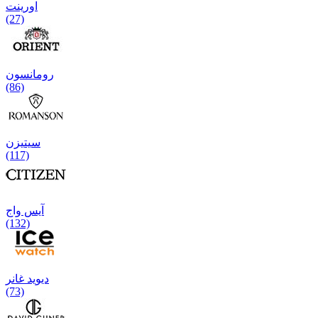
اورینت
(27)
رومانسون
(86)
سیتیزن
(117)
آیس واج
(132)
دیوید غانر
(73)