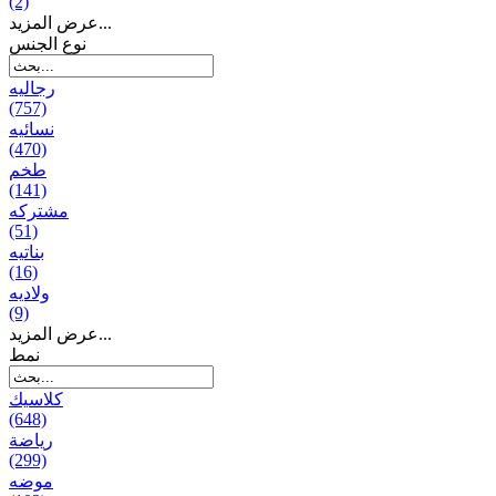
(2)
عرض المزيد...
نوع الجنس
رجالیه
(757)
نسائیه
(470)
طخم
(141)
مشتركه
(51)
بناتیه
(16)
ولادیه
(9)
عرض المزيد...
نمط
كلاسيك
(648)
رياضة
(299)
موضه