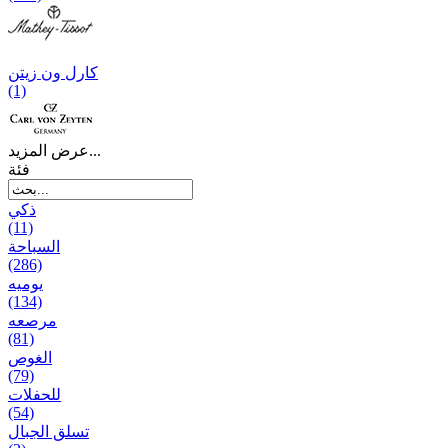
کارل ون زیتن
(1)
عرض المزيد...
فئة
ذكي
(11)
السباحة
(286)
يومیه
(134)
مرصعه
(81)
الغوص
(79)
للحفلات
(54)
تسلق الجبال