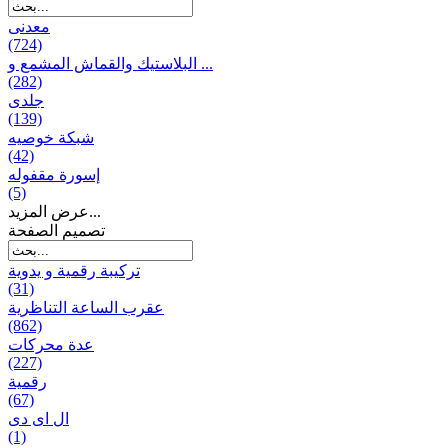
معدنی
(724)
البلاستيك والقماش المشمع و ...
(282)
جلدی
(139)
شبكة خوصیه
(42)
إسورة مقفوله
(5)
عرض المزيد...
تصميم الصفحة
تركيبة رقمية و يدوية
(31)
عقرب الساعة التناظرية
(862)
عدة محركات
(227)
رقمية
(67)
ال ای دی
(1)