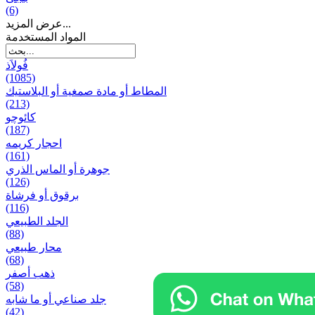
(6)
عرض المزيد...
المواد المستخدمة
فُولاَذ
(1085)
المطاط أو مادة صمغية أو البلاستيك
(213)
کائوچو
(187)
احجار کریمه
(161)
جوهرة أو الماس الذري
(126)
برقوق أو فرشاة
(116)
الجلد الطبيعي
(88)
محار طبيعي
(68)
ذهب أصفر
(58)
جلد صناعي أو ما شابه
(42)