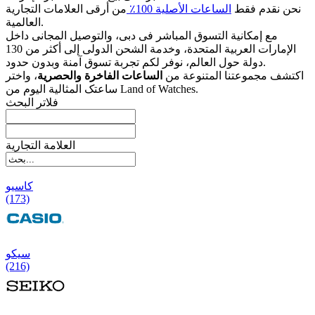
نحن نقدم فقط
الساعات الأصلیة 100٪
من أرقى العلامات التجاریة
العالمیة.
مع إمکانیة التسوق المباشر فی دبی، والتوصیل المجانی داخل
الإمارات العربیة المتحدة، وخدمة الشحن الدولی إلى أکثر من 130
دولة حول العالم، نوفر لکم تجربة تسوق آمنة وبدون حدود.
اکتشف مجموعتنا المتنوعة من
الساعات الفاخرة والحصریة
، واختر
ساعتک المثالیة الیوم من Land of Watches.
فلاتر البحث
العلامة التجارية
کاسیو
(173)
سیکو
(216)