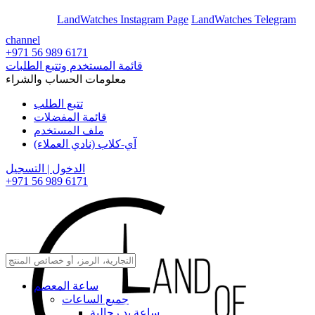
En
Ar
LandWatches Instagram Page
LandWatches Telegram
channel
+971 56 989 6171
قائمة المستخدم وتتبع الطلبات
معلومات الحساب والشراء
تتبع الطلب
قائمة المفضلات
ملف المستخدم
آي-كلاب (نادي العملاء)
الدخول | التسجيل
+971 56 989 6171
ساعة المعصم
جميع الساعات
ساعة يد رجالية