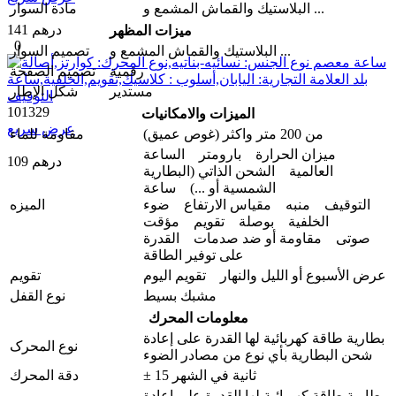
البلاستيك والقماش المشمع و ...
مادة السوار
141 درهم
ميزات المظهر
0
البلاستيك والقماش المشمع و ...
تصمیم السوار
رقمية
تصميم الصفحة
مستدير
شكل الإطار
101329
الميزات والامکانیات
عرض سريع
من 200 متر واکثر (غوص عميق)
مقاومة للماء
ميزان الحرارة بارومتر الساعة
109 درهم
العالمية الشحن الذاتي (البطارية
الشمسية أو ...) ساعة
التوقيف منبه مقياس الارتفاع ضوء
المیزه
الخلفية بوصلة تقويم مؤقت
صوتی مقاومة أو ضد صدمات القدرة
على توفير الطاقة
عرض الأسبوع أو الليل والنهار تقویم الیوم
تقويم
مشبك بسيط
نوع القفل
معلومات المحرك
بطارية طاقة كهربائية لها القدرة على إعادة
نوع المحرک
شحن البطارية بأي نوع من مصادر الضوء
± 15 ثانية في الشهر
دقة المحرك
بطارية طاقة كهربائية لها القدرة على إعادة