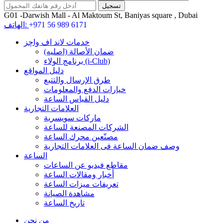
G01 -Darwish Mall - Al Maktoum St, Baniyas square , Dubai
+971 56 989 6171
الهاتف:
خدمات لاند اف واچز
ضمان الأصالة (اصلیه)
برنامج الولاء (i-Club)
دليل المواقع
طرق الإرسال والتتبع
خيارات الدفع والمعلومات
دليل القياس الساعة
العلامات التجارية
ماركات سويسرية
الشركات المصنعة للساعة
مصنّعين محرك الساعة
وصف ضمان الساعة فی العلامات التجارية
الساعة
مقاطع فيديو عن الساعات
أخبار ومقالات الساعة
تعريفات ميزات الساعة
مشاهدة الصيانة
تاريخ الساعة
من نحن