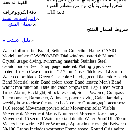
القوة الدافعة
شحن البطارية بأي نوع من مصادر الضوء
1/10 ثانية
دقة الكرونوغراف
المواصفات الفنية
ضمان المنتج
شروط الضمان المنتج
دليل الاستخدام
Watch Information Brand, Seller, or Collection Name: CASIO
Modelnumber: GW-9500-3DR Dial window material: Mineral
Crystal usage: diving, swimming material: Stainless Steel,
caoutchouc or Resin Strap page material: Plating type: Case
material: resin Case diameter: 52.7 mm Case Thickness: 14.8 mm
Watch color: black, Green Case color: black, green Dial color: black
Band Material: resin Band color: green Band length: Men's Band
width: mm function: Date Indicator, Stopwatch, Lap Timer, World
Time, Alarm, Backlight, Shock resistant, Solar Powered, Compass,
Thermometer, Barometer, Altimeter, power saving Calendar: daily,
weekly how to close the watch back cover: Chronograph accuracy:
1/10 second Movement power: solar Movement: solar Visible
Movement: Movement Made: Number of Movement: accuracy
Movement: 15 second Water resistant depth: Water Proof UP 200 m
Meters Item weight: 81 gr Warranty: Approximate weight: Between
50-100 Grams Includes warranty: Frame shape: Round Originality