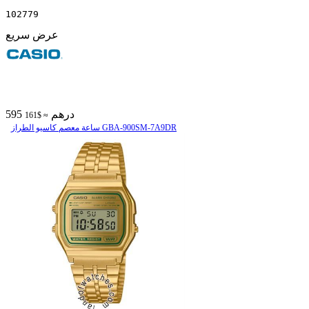
102779
عرض سريع
595 درهم
≈ $161
ساعة معصم کاسیو الطراز GBA-900SM-7A9DR