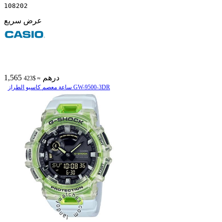
108202
عرض سريع
1,565 درهم
≈ $423
ساعة معصم کاسیو الطراز GW-9500-3DR