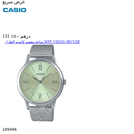
عرض سريع
131 درهم
≈ $35
ساعة معصم کاسیو الطراز MTP-VD01D-3BVUDF
109496