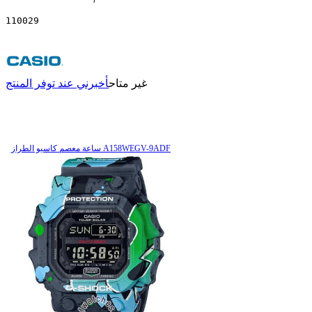
110029
غير متاح
أخبرني عند توفر المنتج
ساعة معصم کاسیو الطراز A158WEGV-9ADF