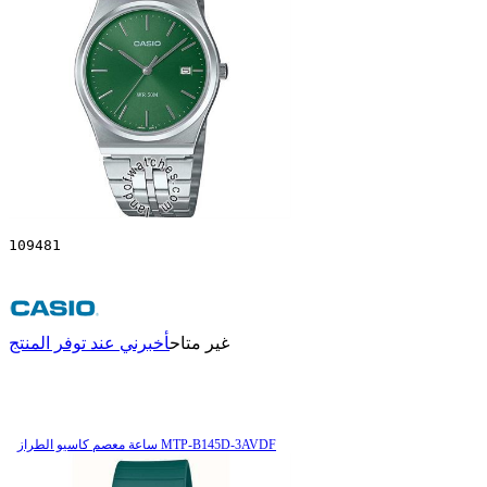
109481
غير متاح
أخبرني عند توفر المنتج
ساعة معصم کاسیو الطراز MTP-B145D-3AVDF