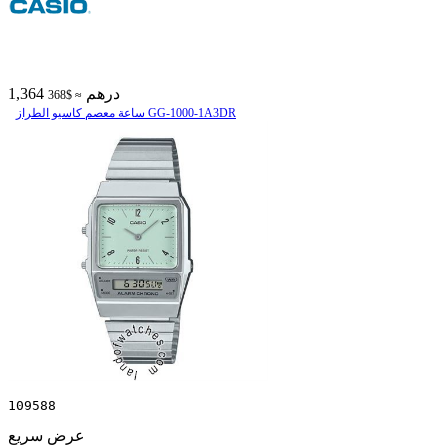
1,364 درهم
≈ $368
ساعة معصم کاسیو الطراز GG-1000-1A3DR
109588
عرض سريع