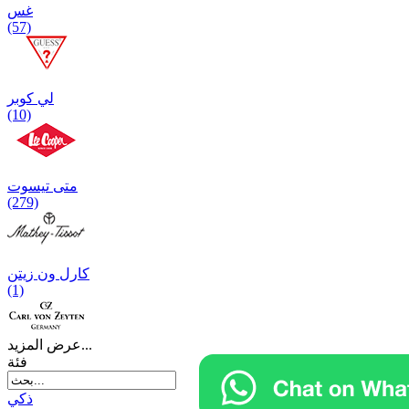
غس
(57)
لي كوبر
(10)
متی تیسوت
(279)
کارل ون زیتن
(1)
عرض المزيد...
فئة
ذكي