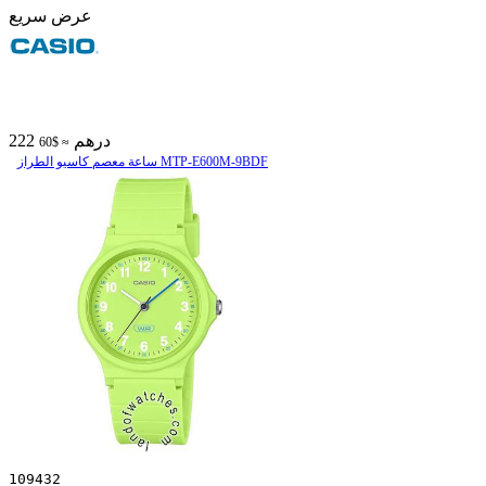
عرض سريع
222 درهم
≈ $60
ساعة معصم کاسیو الطراز MTP-E600M-9BDF
109432