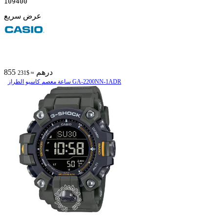
109400
عرض سريع
855 درهم
≈ $231
ساعة معصم کاسیو الطراز GA-2200NN-1ADR