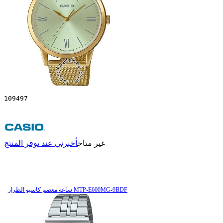
109497
غير متاح
أخبرني عند توفر المنتج
ساعة معصم کاسیو الطراز MTP-E600MG-9BDF