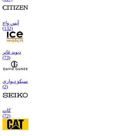
آیس واج
(132)
دیوید غانر
(73)
سیکو دیواری
(2)
كات
(72)