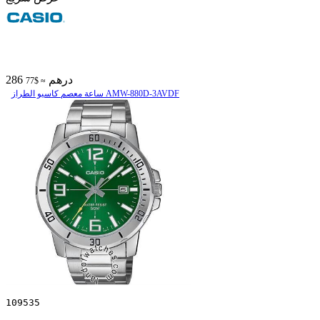
286 درهم
≈ $77
ساعة معصم کاسیو الطراز AMW-880D-3AVDF
109535