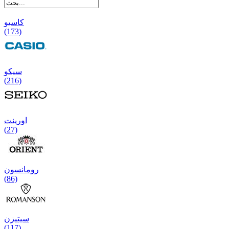
کاسیو
(173)
سیکو
(216)
اورینت
(27)
رومانسون
(86)
سیتیزن
(117)