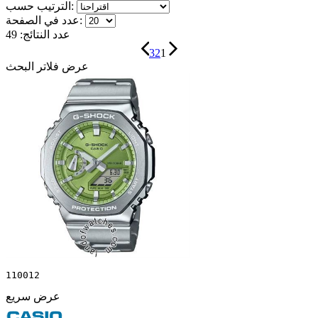
الترتيب حسب:
عدد في الصفحة:
عدد النتائج:
49
3
2
1
عرض فلاتر البحث
110012
عرض سريع