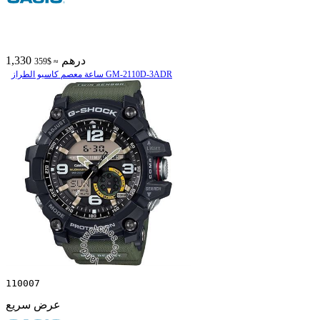
1,330 درهم
≈ $359
ساعة معصم کاسیو الطراز GM-2110D-3ADR
110007
عرض سريع