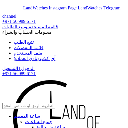
En
Ar
LandWatches Instagram Page
LandWatches Telegram
channel
+971 56 989 6171
قائمة المستخدم وتتبع الطلبات
معلومات الحساب والشراء
تتبع الطلب
قائمة المفضلات
ملف المستخدم
آي-كلاب (نادي العملاء)
الدخول | التسجيل
+971 56 989 6171
ساعة المعصم
جميع الساعات
ساعة يد رجالية