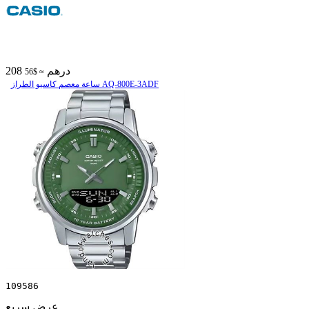
208 درهم
≈ $56
ساعة معصم کاسیو الطراز AQ-800E-3ADF
109586
عرض سريع