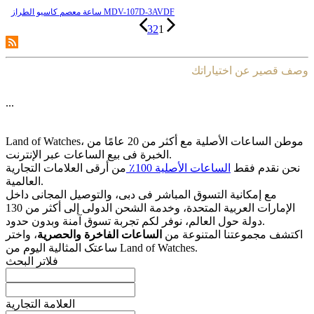
ساعة معصم کاسیو الطراز MDV-107D-3AVDF
3
2
1
وصف قصير عن اختياراتك
...
Land of Watches، موطن الساعات الأصلیة مع أکثر من 20 عامًا من
الخبرة فی بیع الساعات عبر الإنترنت.
نحن نقدم فقط
الساعات الأصلیة 100٪
من أرقى العلامات التجاریة
العالمیة.
مع إمکانیة التسوق المباشر فی دبی، والتوصیل المجانی داخل
الإمارات العربیة المتحدة، وخدمة الشحن الدولی إلى أکثر من 130
دولة حول العالم، نوفر لکم تجربة تسوق آمنة وبدون حدود.
اکتشف مجموعتنا المتنوعة من
الساعات الفاخرة والحصریة
، واختر
ساعتک المثالیة الیوم من Land of Watches.
فلاتر البحث
العلامة التجارية