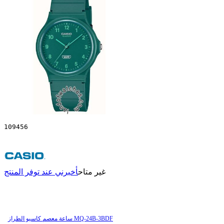
109456
غير متاح
أخبرني عند توفر المنتج
ساعة معصم کاسیو الطراز MQ-24B-3BDF