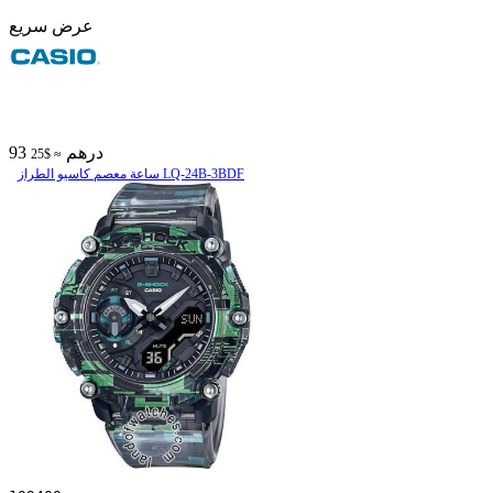
عرض سريع
93 درهم
≈ $25
ساعة معصم کاسیو الطراز LQ-24B-3BDF