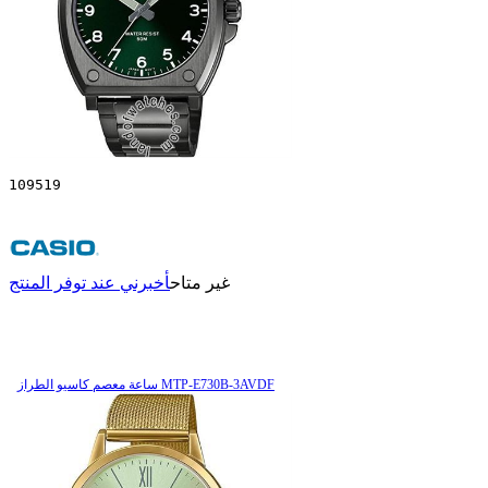
109519
غير متاح
أخبرني عند توفر المنتج
ساعة معصم کاسیو الطراز MTP-E730B-3AVDF