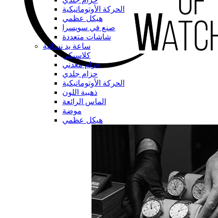
الحركة الأوتوماتيكية
هيكل عظمي
صنع في سويسرا
شاشات متعددة
ساعة يد نسائية
كلاسيكي
حزام معدني
حزام جلدي
الحركة الأوتوماتيكية
ذهبية اللون
الماس الرائعة
موضة
هيكل عظمي