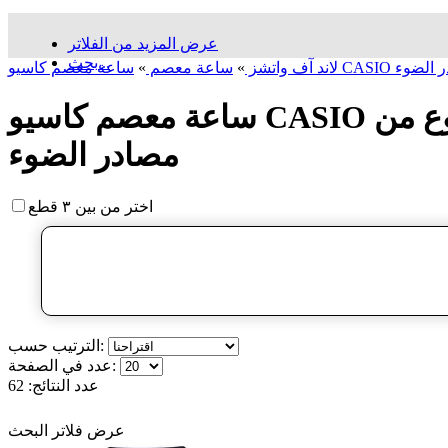
عرض المزيد من الفلاتر
بحث...
ادر الضوء
لاند آف واتشز
»
ساعة معصم
»
ساعة معصم کاسیو CASIO بطارية طاقة كهربائية لها القدرة على إعادة شحن البطارية بأي نوع من
مصادر الضوء
اختر من بين ٣ قطع
الترتيب حسب:
عدد في الصفحة:
عدد النتائج:
62
عرض فلاتر البحث