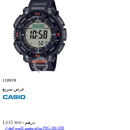
110028
عرض سريع
1,115 درهم
≈ $301
ساعة معصم کاسیو الطراز PRG-340-1DR