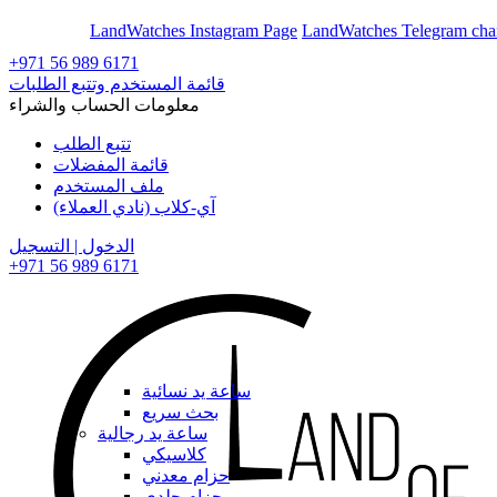
En
Ar
LandWatches Instagram Page
LandWatches Telegram cha
+971 56 989 6171
قائمة المستخدم وتتبع الطلبات
معلومات الحساب والشراء
تتبع الطلب
قائمة المفضلات
ملف المستخدم
آي-كلاب (نادي العملاء)
الدخول | التسجيل
+971 56 989 6171
ساعة يد نسائية
بحث سريع
ساعة يد رجالية
كلاسيكي
حزام معدني
حزام جلدي