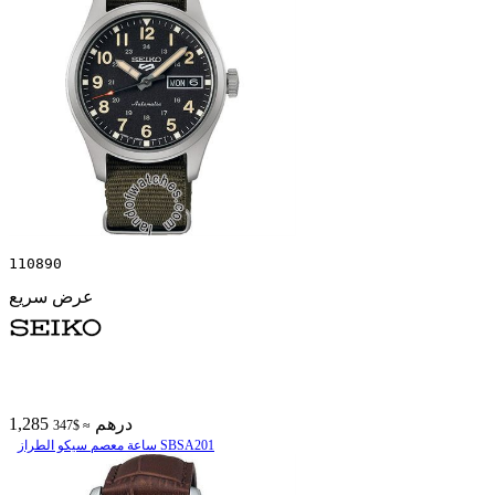
110890
عرض سريع
1,285 درهم
≈ $347
ساعة معصم سیکو الطراز SBSA201