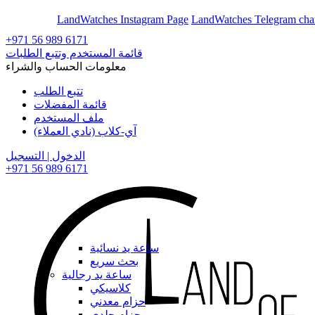
En
Ar
LandWatches Instagram Page
LandWatches Telegram cha
+971 56 989 6171
قائمة المستخدم وتتبع الطلبات
معلومات الحساب والشراء
تتبع الطلب
قائمة المفضلات
ملف المستخدم
آي-كلاب (نادي العملاء)
الدخول | التسجيل
+971 56 989 6171
ساعة يد نسائية
بحث سريع
ساعة يد رجالية
كلاسيكي
حزام معدني
حزام جلدي