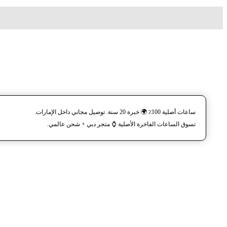
ساعات أصلية 100٪ 🌍 خبرة 20 سنة. توصيل مجاني داخل الإمارات.
تسوق الساعات الفاخرة الأصلية ⌚️ متجر دبي + شحن عالمي.