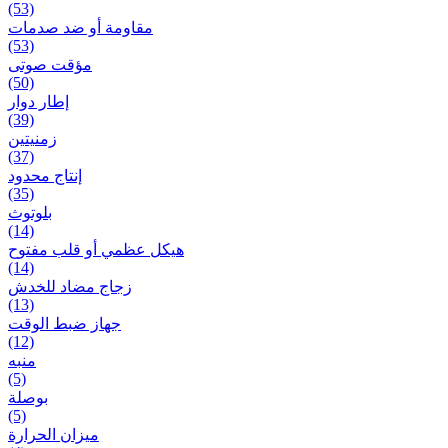
(53)
مقاومة أو ضد صدمات
(53)
مؤقت صوتی
(50)
إطار دوار
(39)
زمنیتین
(37)
إنتاج محدود
(35)
بلوتوث
(14)
هيكل عظمي أو قلب مفتوح
(14)
زجاج مضاد للخدش
(13)
جهاز ضبط الوقت
(12)
منبه
(5)
بوصلة
(5)
ميزان الحرارة