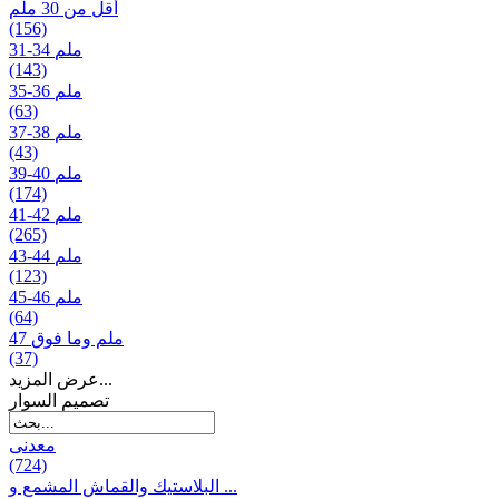
أقل من 30 ملم
(156)
31-34 ملم
(143)
35-36 ملم
(63)
37-38 ملم
(43)
39-40 ملم
(174)
41-42 ملم
(265)
43-44 ملم
(123)
45-46 ملم
(64)
47 ملم وما فوق
(37)
عرض المزيد...
تصمیم السوار
معدنی
(724)
البلاستيك والقماش المشمع و ...