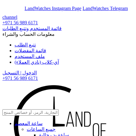
En
Ar
LandWatches Instagram Page
LandWatches Telegram
channel
+971 56 989 6171
قائمة المستخدم وتتبع الطلبات
معلومات الحساب والشراء
تتبع الطلب
قائمة المفضلات
ملف المستخدم
آي-كلاب (نادي العملاء)
الدخول | التسجيل
+971 56 989 6171
ساعة المعصم
جميع الساعات
ساعة يد رجالية