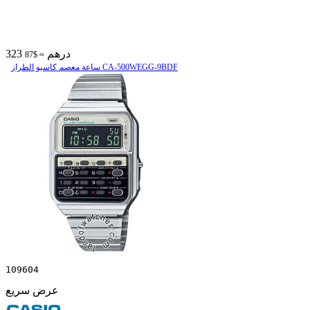
323 درهم
≈ $87
ساعة معصم کاسیو الطراز CA-500WEGG-9BDF
109604
عرض سريع