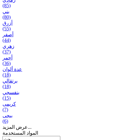
(85)
بني
(80)
أزرق
(55)
أصفر
(44)
زهري
(37)
أحمر
(36)
عدة ألوان
(18)
برتقالي
(18)
بنفسجي
(15)
کریمی
(7)
بيجی
(6)
عرض المزيد...
المواد المستخدمة