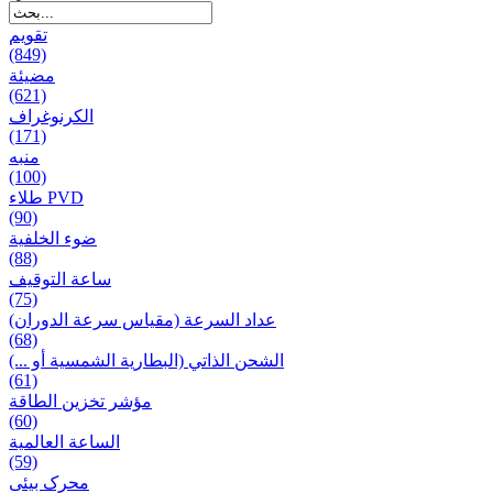
تقويم
(849)
مضيئة
(621)
الكرنوغراف
(171)
منبه
(100)
طلاء PVD
(90)
ضوء الخلفية
(88)
ساعة التوقيف
(75)
عداد السرعة (مقياس سرعة الدوران)
(68)
الشحن الذاتي (البطارية الشمسية أو ...)
(61)
مؤشر تخزين الطاقة
(60)
الساعة العالمية
(59)
محرک بیئی