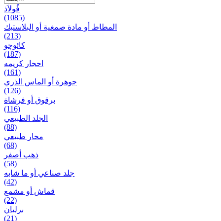
فُولاَذ
(1085)
المطاط أو مادة صمغية أو البلاستيك
(213)
کائوچو
(187)
احجار کریمه
(161)
جوهرة أو الماس الذري
(126)
برقوق أو فرشاة
(116)
الجلد الطبيعي
(88)
محار طبيعي
(68)
ذهب أصفر
(58)
جلد صناعي أو ما شابه
(42)
قماش أو مشمع
(22)
برلیان
(21)