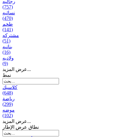
رجالیه
(757)
نسائیه
(470)
طخم
(141)
مشتركه
(51)
بناتیه
(16)
ولادیه
(9)
عرض المزيد...
نمط
كلاسيك
(648)
رياضة
(299)
موضه
(102)
عرض المزيد...
نطاق عرض الإطار