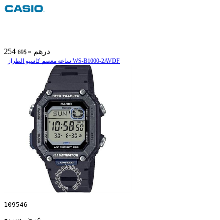
254 درهم
≈ $69
ساعة معصم کاسیو الطراز WS-B1000-2AVDF
109546
عرض سريع