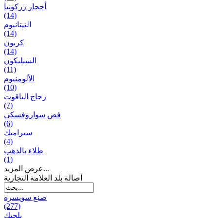
أحجار زركونيا
(14)
التيتانيوم
(14)
كربون
(14)
السيليكون
(11)
الألومنيوم
(10)
زجاج الياقوت
(7)
فص سواروفسكي
(6)
سيراميك
(4)
طلاء بالذهب
(1)
عرض المزيد...
أصالة بلد العلامة التجارية
صنع سویسره
(277)
بلجيك