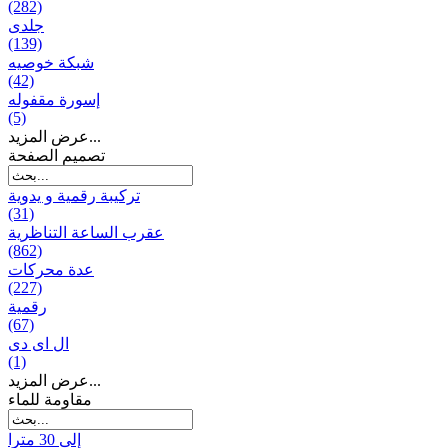
(282)
جلدی
(139)
شبكة خوصیه
(42)
إسورة مقفوله
(5)
عرض المزيد...
تصميم الصفحة
تركيبة رقمية و يدوية
(31)
عقرب الساعة التناظرية
(862)
عدة محركات
(227)
رقمية
(67)
ال ای دی
(1)
عرض المزيد...
مقاومة للماء
إلى 30 مترا