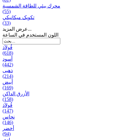
محرك بيئي للطاقة الشمسية
(55)
تکویک ميكانيكي
(33)
عرض المزيد...
اللون المستخدم في الساعة
فُولاَذ
(618)
أسود
(442)
ذهبی
(214)
أبيض
(169)
الأزرق الداكن
(158)
فُولاَذ
(147)
نحاس
(146)
أخضر
(94)
رمادي