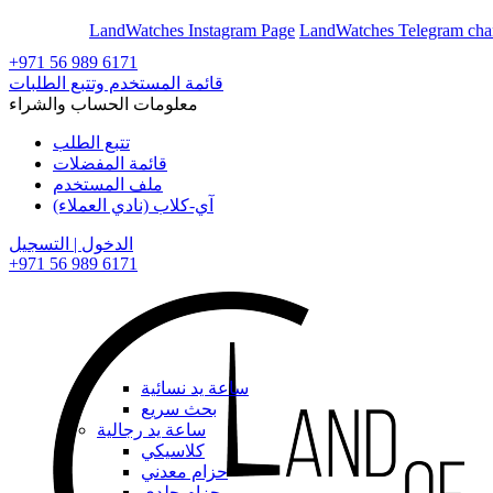
En
Ar
LandWatches Instagram Page
LandWatches Telegram cha
+971 56 989 6171
قائمة المستخدم وتتبع الطلبات
معلومات الحساب والشراء
تتبع الطلب
قائمة المفضلات
ملف المستخدم
آي-كلاب (نادي العملاء)
الدخول | التسجيل
+971 56 989 6171
ساعة يد نسائية
بحث سريع
ساعة يد رجالية
كلاسيكي
حزام معدني
حزام جلدي