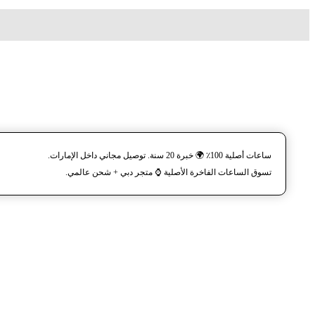
ساعات أصلية 100٪ 🌍 خبرة 20 سنة. توصيل مجاني داخل الإمارات.
تسوق الساعات الفاخرة الأصلية ⌚️ متجر دبي + شحن عالمي.