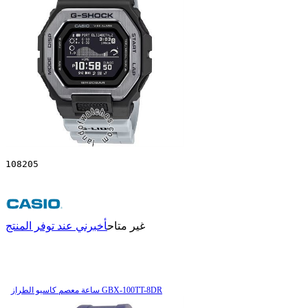
108205
غير متاح
أخبرني عند توفر المنتج
ساعة معصم کاسیو الطراز GBX-100TT-8DR