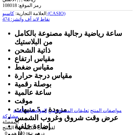
رمز الموقع:
108018
کاسیو (CASIO)
العلامة التجارية:
نقاط لاند آف واتشز:
474
ساعة رياضية رجالية مصنوعة بالكامل
من البلاستيك
ذاتية الشحن
مقياس ارتفاع
مقياس ضغط
مقياس درجة حرارة
بوصلة رقمية
ساعة عالمية
موقت
مزودة بـ 5 منبهات
مواصفات المنتج
تعليقات المستخدمين
المواصفات الفنية
مشاركة
عرض وقت شروق وغروب الشمس
المفضلة
إضاءة خلفية
لقد نفدت الكمية لهذا المنتج
درهم
0
عرض لل
درهم
0
≈ $0