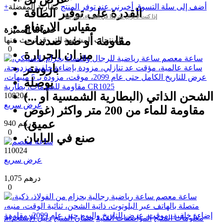
+أضف إلى سلة التسوق
أخبرني عند توفر المنتج
مقارنة
المفضلة
القدرة على توفير الطاقة
إذا كنت لا تزال مترددًا في الشراء، انقر هنا
مقياس الارتفاع
خدماتنا المميزة
مقاومة أو ضد صدمات
المنتجات المشابهة التي قد تبحث عنها
0
ميزان الحرارة
بارومتر
بوصلة
الشحن الذاتي (البطارية الشمسية أو ...)
108204
عرض سريع
مقاومة للماء من 200 متر واکثر (غوص
عميق)
940 درهم
0
صنع في اليابان
110024
عرض سريع
1,075 درهم
0
معلومات المنتج
المواصفات الفنية
ضمان المنتج
دليل الاستخدام