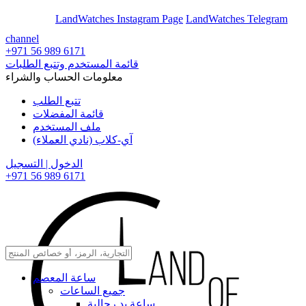
En
Ar
LandWatches Instagram Page
LandWatches Telegram
channel
+971 56 989 6171
قائمة المستخدم وتتبع الطلبات
معلومات الحساب والشراء
تتبع الطلب
قائمة المفضلات
ملف المستخدم
آي-كلاب (نادي العملاء)
الدخول | التسجيل
+971 56 989 6171
ساعة المعصم
جميع الساعات
ساعة يد رجالية