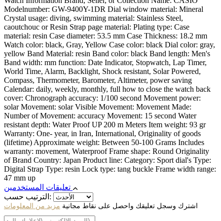
Watch Information Brand, Seller, or Collection Name: CASIO
Modelnumber: GW-9400Y-1DR Dial window material: Mineral
Crystal usage: diving, swimming material: Stainless Steel,
caoutchouc or Resin Strap page material: Plating type: Case
material: resin Case diameter: 53.5 mm Case Thickness: 18.2 mm
Watch color: black, Gray, Yellow Case color: black Dial color: gray,
yellow Band Material: resin Band color: black Band length: Men's
Band width: mm function: Date Indicator, Stopwatch, Lap Timer,
World Time, Alarm, Backlight, Shock resistant, Solar Powered,
Compass, Thermometer, Barometer, Altimeter, power saving
Calendar: daily, weekly, monthly, full how to close the watch back
cover: Chronograph accuracy: 1/100 second Movement power:
solar Movement: solar Visible Movement: Movement Made:
Number of Movement: accuracy Movement: 15 second Water
resistant depth: Water Proof UP 200 m Meters Item weight: 93 gr
Warranty: One- year, in Iran, International, Originality of goods
(lifetime) Approximate weight: Between 50-100 Grams Includes
warranty: movement, Waterproof Frame shape: Round Originality
of Brand Country: Japan Product line: Category: Sport dial's Type:
Digital Strap Type: resin Lock type: tang buckle Frame width range:
47 mm up
تعليقات المستخدمين
الترتيب حسب:
اشترك وسجل تعليقك واحصل على نقاط مجانية
مزيد من المعلومات