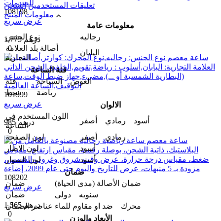
تعليقات المستخدمين
الشحن
108198
معلومات المنتج
عرض سريع
معلومات عامة
رجالیه
نوع الجنس
1,775 درهم
أصالة بلد العلامة
0
اليابان
التجارية
فئة الساعة
الغوص السباحة
فئة
رياضة
نمط
101999
عرض سريع
الالوان
اللون المستخدم في
أسود رمادي أصفر
985 درهم
الساعة
0
رمادي أصفر
لون الصفحة
أسود
لون الاطار
أسود
لون السوار
ضمان
108202
ضمان الأصالة (مدى الحیاة)
ضمان
عرض سريع
سنویه دولی
ضمان
1,565 درهم
محرك ضد او مقاوم للماء
عناصر الضمان
0
الأبعاد والوزن