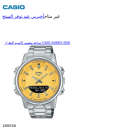
غير متاح
أخبرني عند توفر المنتج
ساعة معصم کاسیو الطراز GMD-S6900Y-9DR
109558