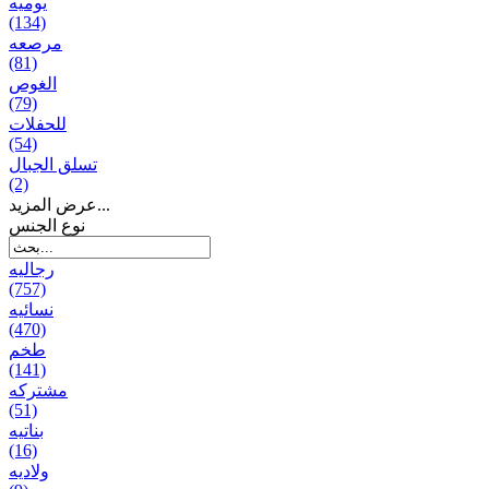
يومیه
(134)
مرصعه
(81)
الغوص
(79)
للحفلات
(54)
تسلق الجبال
(2)
عرض المزيد...
نوع الجنس
رجالیه
(757)
نسائیه
(470)
طخم
(141)
مشتركه
(51)
بناتیه
(16)
ولادیه