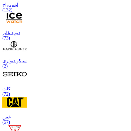
آیس واج
(132)
دیوید غانر
(73)
سیکو دیواری
(2)
كات
(72)
غس
(57)