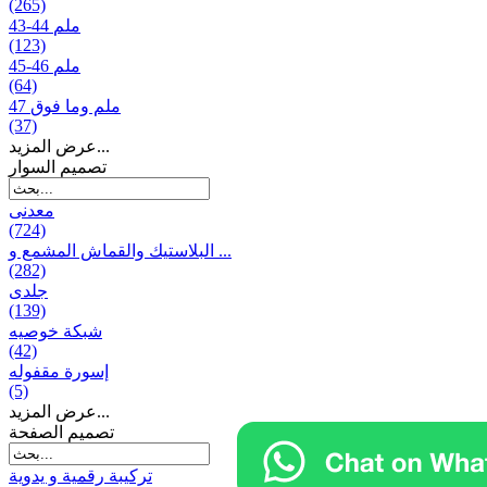
(265)
43-44 ملم
(123)
45-46 ملم
(64)
47 ملم وما فوق
(37)
عرض المزيد...
تصمیم السوار
معدنی
(724)
البلاستيك والقماش المشمع و ...
(282)
جلدی
(139)
شبكة خوصیه
(42)
إسورة مقفوله
(5)
عرض المزيد...
تصميم الصفحة
تركيبة رقمية و يدوية