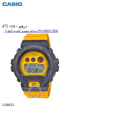
475 درهم
≈ $128
ساعة معصم کاسیو الطراز DW-6900Y-9DR
110022