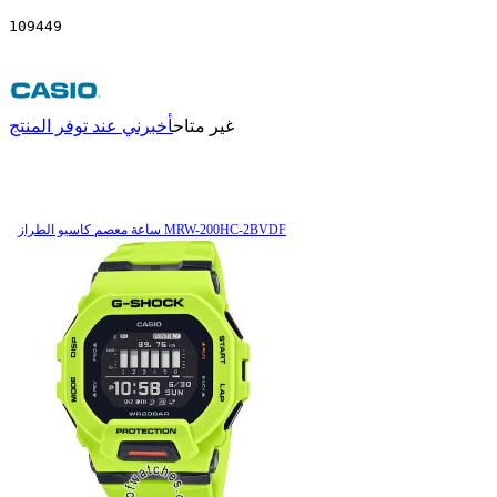
109449
غير متاح
أخبرني عند توفر المنتج
ساعة معصم کاسیو الطراز MRW-200HC-2BVDF