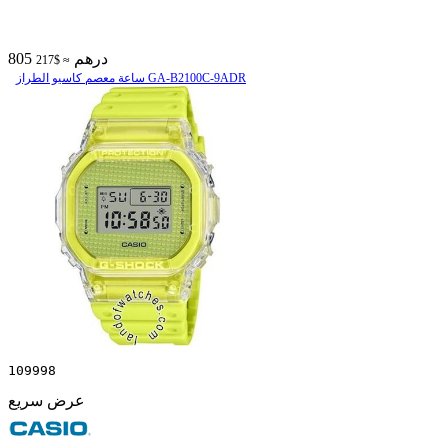
805 درهم
≈ $217
ساعة معصم کاسیو الطراز GA-B2100C-9ADR
109998
عرض سريع