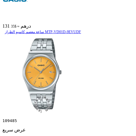
131 درهم
≈ $35
ساعة معصم کاسیو الطراز MTP-VD01D-9EVUDF
109485
عرض سريع