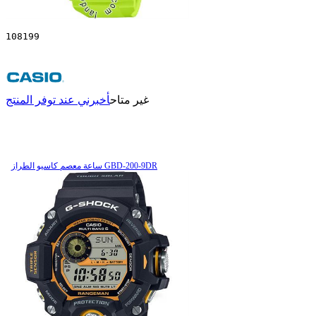
108199
غير متاح
أخبرني عند توفر المنتج
ساعة معصم کاسیو الطراز GBD-200-9DR