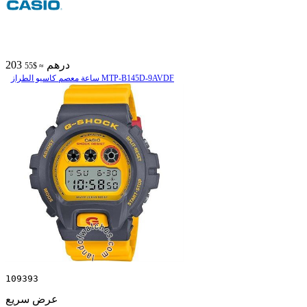
203 درهم
≈ $55
ساعة معصم کاسیو الطراز MTP-B145D-9AVDF
109393
عرض سريع