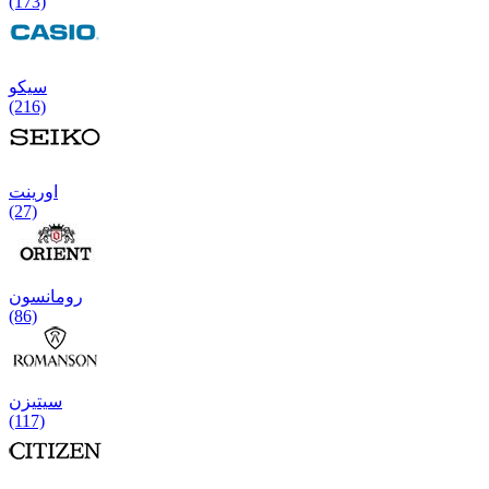
(173)
سیکو
(216)
اورینت
(27)
رومانسون
(86)
سیتیزن
(117)