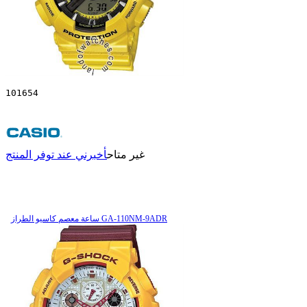
101654
غير متاح
أخبرني عند توفر المنتج
ساعة معصم کاسیو الطراز GA-110NM-9ADR