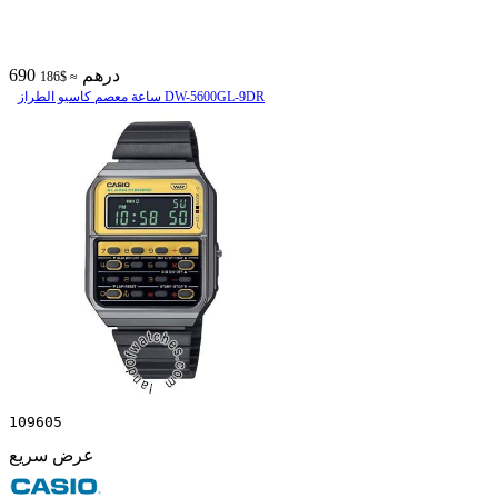
690 درهم
≈ $186
ساعة معصم کاسیو الطراز DW-5600GL-9DR
109605
عرض سريع