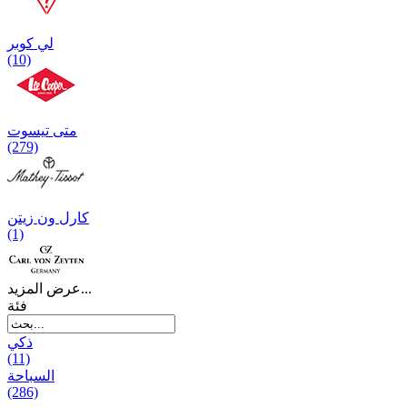
لي كوبر
(10)
متی تیسوت
(279)
کارل ون زیتن
(1)
عرض المزيد...
فئة
ذكي
(11)
السباحة
(286)