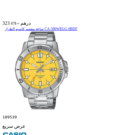
323 درهم
≈ $87
ساعة معصم کاسیو الطراز CA-500WEGG-9BDF
109539
عرض سريع