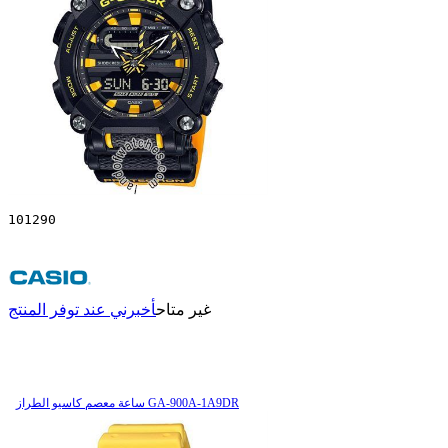
101290
غير متاح
أخبرني عند توفر المنتج
ساعة معصم کاسیو الطراز GA-900A-1A9DR