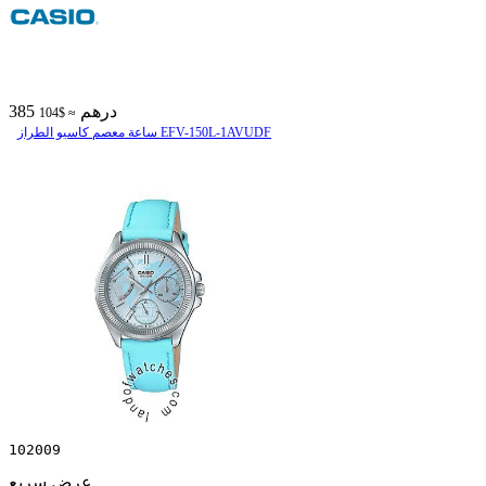
385 درهم
≈ $104
ساعة معصم کاسیو الطراز EFV-150L-1AVUDF
102009
عرض سريع