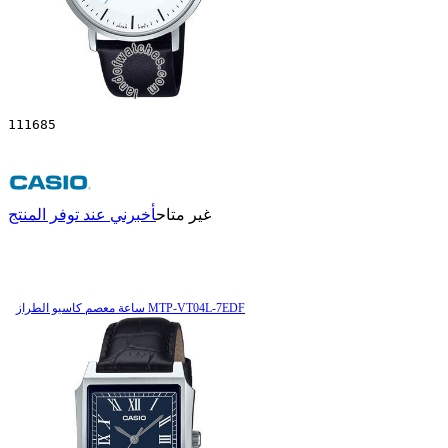
111685
غير متاح
أخبرني عند توفر المنتج
ساعة معصم کاسیو الطراز MTP-VT04L-7EDF