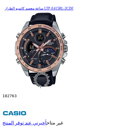
ساعة معصم کاسیو الطراز LTP-E415RL-2CDF
102763
غير متاح
أخبرني عند توفر المنتج