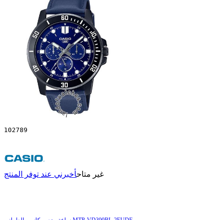
102789
غير متاح
أخبرني عند توفر المنتج
ساعة معصم کاسیو الطراز MTP-VD300BL-2EUDF