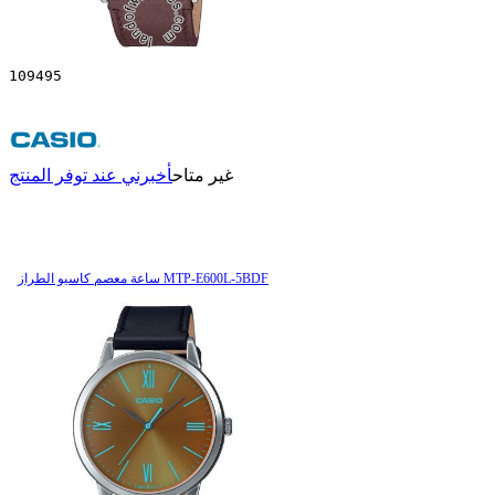
109495
غير متاح
أخبرني عند توفر المنتج
ساعة معصم کاسیو الطراز MTP-E600L-5BDF