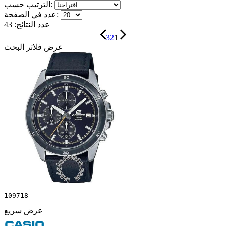
الترتيب حسب:
عدد في الصفحة:
عدد النتائج:
43
3
2
1
عرض فلاتر البحث
109718
عرض سريع