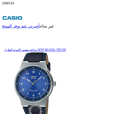
109533
غير متاح
أخبرني عند توفر المنتج
ساعة معصم کاسیو الطراز MTP-RS105L-7BVDF