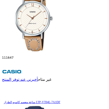
111647
غير متاح
أخبرني عند توفر المنتج
ساعة معصم کاسیو الطراز LTP-VT04L-7A1DF