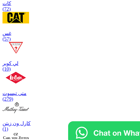
كات
(72)
غس
(57)
لي كوبر
(10)
متی تیسوت
(279)
کارل ون زیتن
(1)