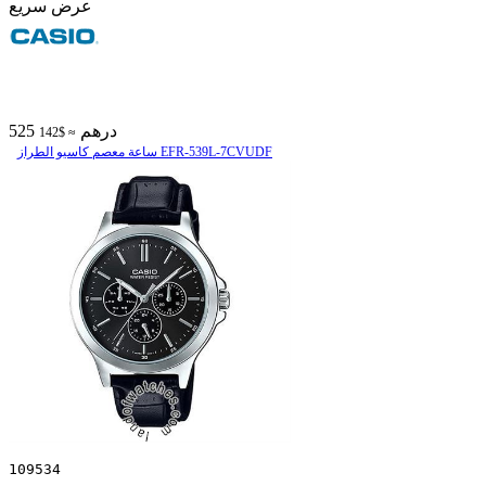
عرض سريع
525 درهم
≈ $142
ساعة معصم کاسیو الطراز EFR-539L-7CVUDF
109534