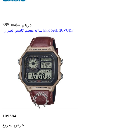
385 درهم
≈ $104
ساعة معصم کاسیو الطراز EFR-526L-2CVUDF
109584
عرض سريع