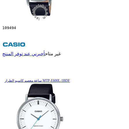
109494
غير متاح
أخبرني عند توفر المنتج
ساعة معصم کاسیو الطراز MTP-E600L-1BDF