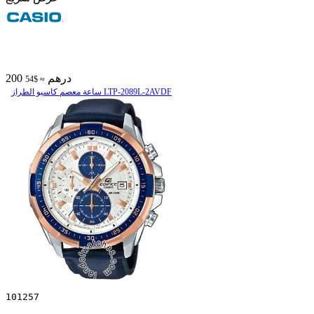
200 درهم
≈ $54
ساعة معصم کاسیو الطراز LTP-2089L-2AVDF
101257