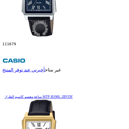
111679
غير متاح
أخبرني عند توفر المنتج
ساعة معصم کاسیو الطراز MTP-B190L-2BVDF