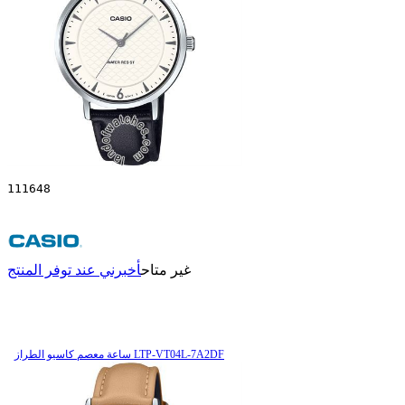
111648
غير متاح
أخبرني عند توفر المنتج
ساعة معصم کاسیو الطراز LTP-VT04L-7A2DF