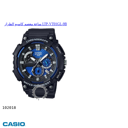
ساعة معصم کاسیو الطراز LTP-VT01GL-9B
102018