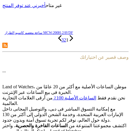
غير متاح
أخبرني عند توفر المنتج
ساعة معصم کاسیو الطراز MCW-200H-2AVDF
3
2
1
وصف قصير عن اختياراتك
...
Land of Watches، موطن الساعات الأصلیة مع أکثر من 20 عامًا من
الخبرة فی بیع الساعات عبر الإنترنت.
نحن نقدم فقط
الساعات الأصلیة 100٪
من أرقى العلامات التجاریة
العالمیة.
مع إمکانیة التسوق المباشر فی دبی، والتوصیل المجانی داخل
الإمارات العربیة المتحدة، وخدمة الشحن الدولی إلى أکثر من 130
دولة حول العالم، نوفر لکم تجربة تسوق آمنة وبدون حدود.
اکتشف مجموعتنا المتنوعة من
الساعات الفاخرة والحصریة
، واختر