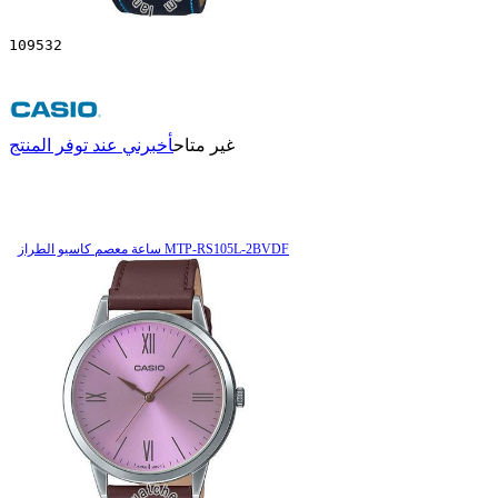
109532
غير متاح
أخبرني عند توفر المنتج
ساعة معصم کاسیو الطراز MTP-RS105L-2BVDF