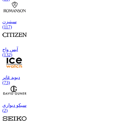
سیتیزن
(117)
آیس واج
(132)
دیوید غانر
(73)
سیکو دیواری
(2)