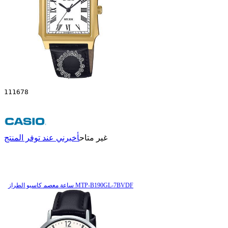
111678
غير متاح
أخبرني عند توفر المنتج
ساعة معصم کاسیو الطراز MTP-B190GL-7BVDF