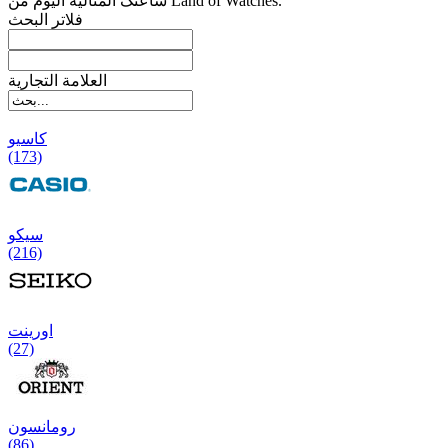
ساعتک المثالیة الیوم من Land of Watches.
فلاتر البحث
العلامة التجارية
کاسیو
(173)
سیکو
(216)
اورینت
(27)
رومانسون
(86)