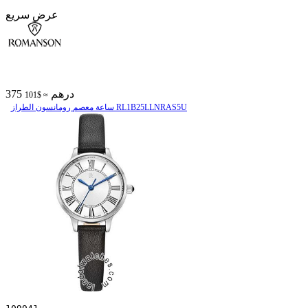
عرض سريع
375 درهم
≈ $101
ساعة معصم رومانسون الطراز RL1B25LLNRAS5U