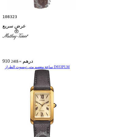
108323
عرض سريع
910 درهم
≈ $246
ساعة معصم متی تیسوت الطراز D933PLM