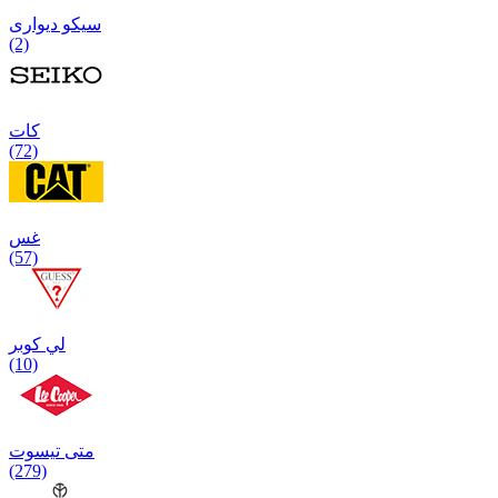
سیکو دیواری
(2)
كات
(72)
غس
(57)
لي كوبر
(10)
متی تیسوت
(279)