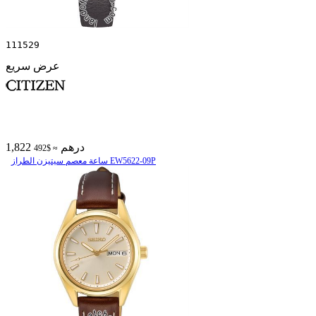
111529
عرض سريع
1,822 درهم
≈ $492
ساعة معصم سیتیزن الطراز EW5622-09P