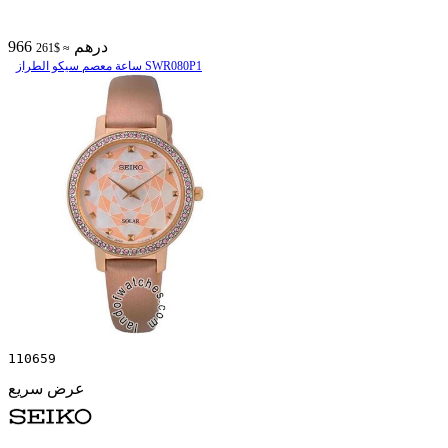
966 درهم
≈ $261
ساعة معصم سیکو الطراز SWR080P1
110659
عرض سريع