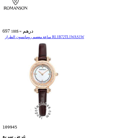
697 درهم
≈ $188
ساعة معصم رومانسون الطراز RL1B72TL1WAS1W
109945
عرض سريع