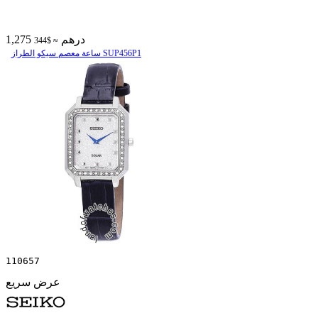
1,275 درهم
≈ $344
ساعة معصم سیکو الطراز SUP456P1
110657
عرض سريع