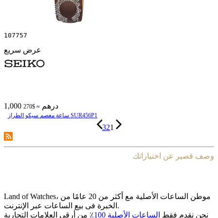
107757
عرض سريع
1,000 درهم
≈ $270
ساعة معصم سیکو الطراز SUR456P1
3
2
1
وصف قصير عن اختياراتك
Land of Watches، موطن الساعات الأصلیة مع أکثر من 20 عامًا من
الخبرة فی بیع الساعات عبر الإنترنت.
نحن نقدم فقط
الساعات الأصلیة 100٪
من أرقى العلامات التجاریة