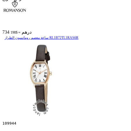
734 درهم
≈ $198
ساعة معصم رومانسون الطراز RL1B72TL1RAS6R
109944