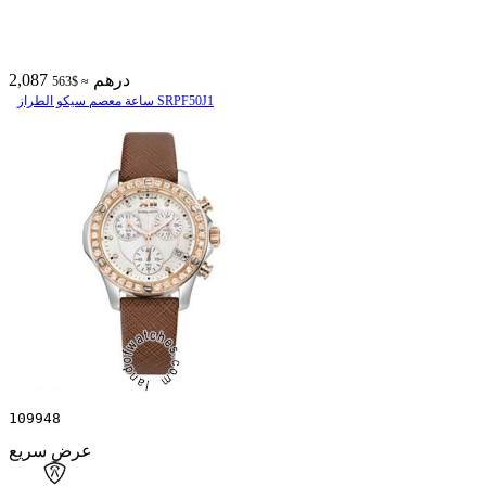
2,087 درهم
≈ $563
ساعة معصم سیکو الطراز SRPF50J1
109948
عرض سريع