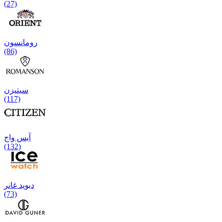
(27)
رومانسون
(86)
سیتیزن
(117)
آیس واج
(132)
دیوید غانر
(73)