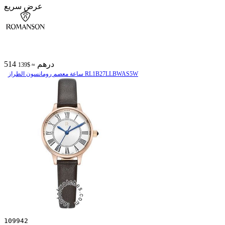
عرض سريع
514 درهم
≈ $139
ساعة معصم رومانسون الطراز RL1B27LLBWAS5W
109942