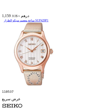
1,159 درهم
≈ $313
ساعة معصم سیکو الطراز SUP429P1
110537
عرض سريع