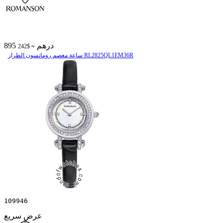
895 درهم
≈ $242
ساعة معصم رومانسون الطراز RL2825QL1EM36R
109946
عرض سريع