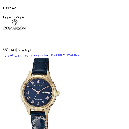
109642
عرض سريع
551 درهم
≈ $149
ساعة معصم رومانسون الطراز CB5A10LYUWA1R2