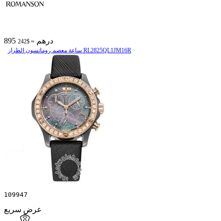
895 درهم
≈ $242
ساعة معصم رومانسون الطراز RL2825QL1JM16R
109947
عرض سريع