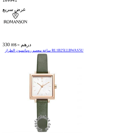
109941
عرض سريع
330 درهم
≈ $89
ساعة معصم رومانسون الطراز RL1B25LLBWAS5U