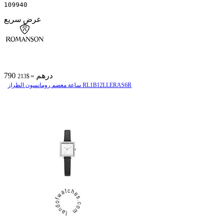
109940
عرض سريع
790 درهم
≈ $213
ساعة معصم رومانسون الطراز RL1B12LLERAS6R