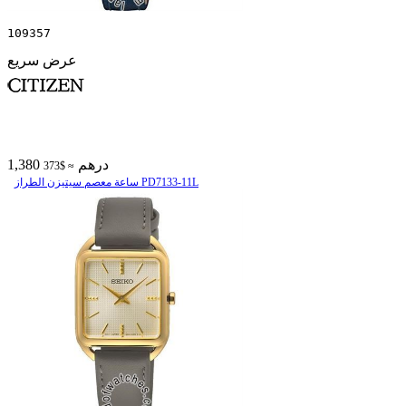
109357
عرض سريع
1,380 درهم
≈ $373
ساعة معصم سیتیزن الطراز PD7133-11L