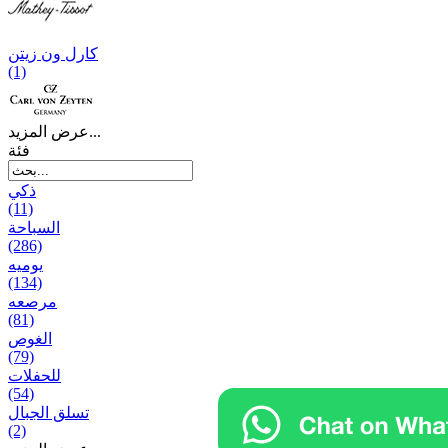
کارل ون زیتن
(1)
عرض المزيد...
فئة
ذكي
(11)
السباحة
(286)
يومیه
(134)
مرصعه
(81)
الغوص
(79)
للحفلات
(54)
تسلق الجبال
(2)