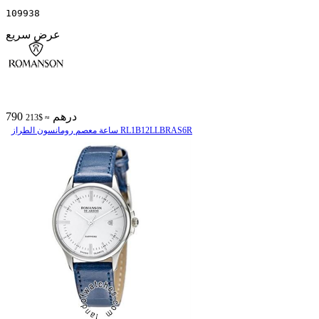
109938
عرض سريع
790 درهم
≈ $213
ساعة معصم رومانسون الطراز RL1B12LLBRAS6R