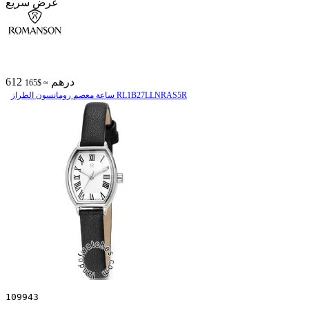
عرض سريع
612 درهم
≈ $165
ساعة معصم رومانسون الطراز RL1B27LLNRAS5R
109943