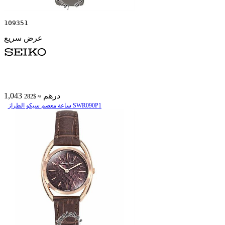
109351
عرض سريع
1,043 درهم
≈ $282
ساعة معصم سیکو الطراز SWR090P1