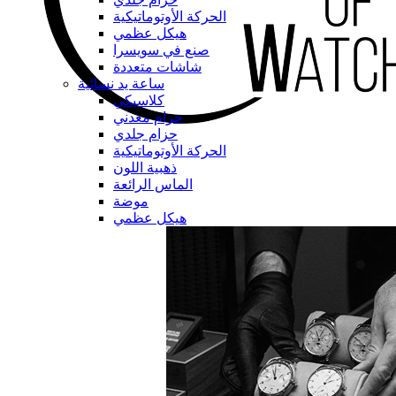
الحركة الأوتوماتيكية
هيكل عظمي
صنع في سويسرا
شاشات متعددة
ساعة يد نسائية
كلاسيكي
حزام معدني
حزام جلدي
الحركة الأوتوماتيكية
ذهبية اللون
الماس الرائعة
موضة
هيكل عظمي