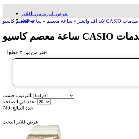
عرض المزيد من الفلاتر
بحث...
مة أو ضد صدمات
لاند آف واتشز
»
ساعة معصم
»
و ضد صدمات
اختر من بين ٣ قطع
الترتيب حسب:
عدد في الصفحة:
عدد النتائج:
749
عرض فلاتر البحث