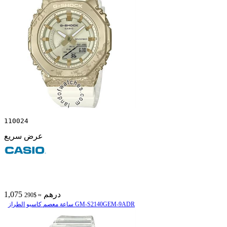
110024
عرض سريع
1,075 درهم
≈ $290
ساعة معصم کاسیو الطراز GM-S2140GEM-9ADR