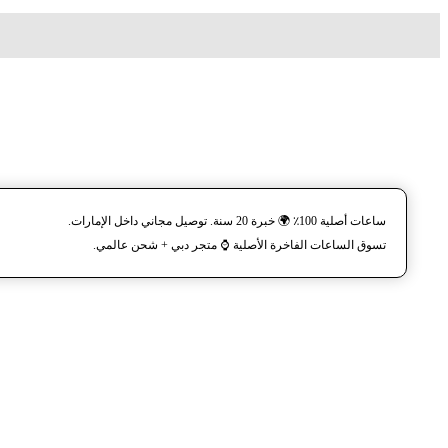
ساعات أصلية 100٪ 🌍 خبرة 20 سنة. توصيل مجاني داخل الإمارات.
تسوق الساعات الفاخرة الأصلية ⌚️ متجر دبي + شحن عالمي.