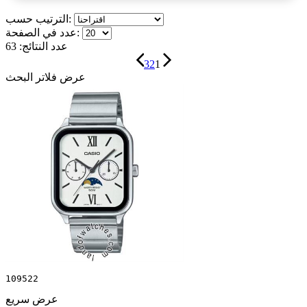
الترتيب حسب:
عدد في الصفحة:
عدد النتائج:
63
3
2
1
عرض فلاتر البحث
109522
عرض سريع