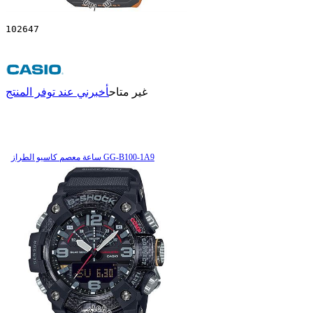
102647
غير متاح
أخبرني عند توفر المنتج
ساعة معصم کاسیو الطراز GG-B100-1A9