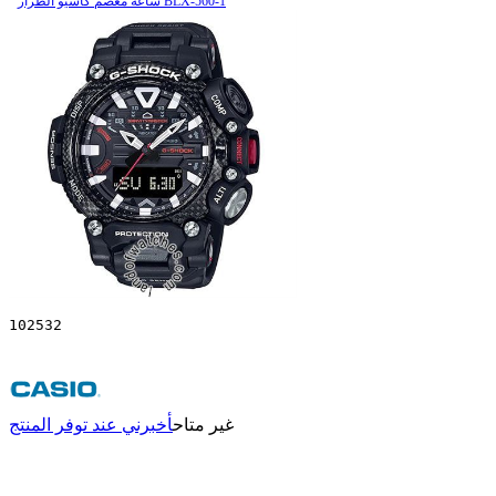
ساعة معصم کاسیو الطراز BLX-560-1
102532
غير متاح
أخبرني عند توفر المنتج