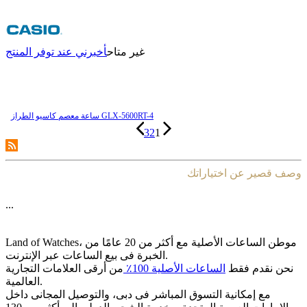
غير متاح
أخبرني عند توفر المنتج
ساعة معصم کاسیو الطراز GLX-5600RT-4
3
2
1
وصف قصير عن اختياراتك
...
Land of Watches، موطن الساعات الأصلیة مع أکثر من 20 عامًا من
الخبرة فی بیع الساعات عبر الإنترنت.
نحن نقدم فقط
الساعات الأصلیة 100٪
من أرقى العلامات التجاریة
العالمیة.
مع إمکانیة التسوق المباشر فی دبی، والتوصیل المجانی داخل