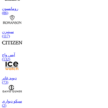
رومانسون
(86)
سیتیزن
(117)
آیس واج
(132)
دیوید غانر
(73)
سیکو دیواری
(2)