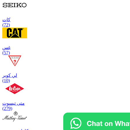
كات
(72)
غس
(57)
لي كوبر
(10)
متی تیسوت
(279)