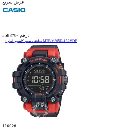
عرض سريع
358 درهم
≈ $97
ساعة معصم کاسیو الطراز MTP-M305D-1A2VDF
110026