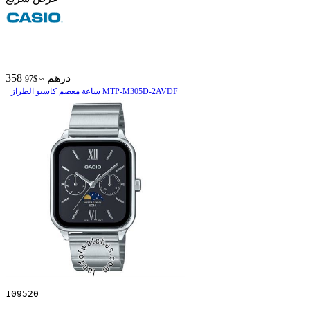
358 درهم
≈ $97
ساعة معصم کاسیو الطراز MTP-M305D-2AVDF
109520