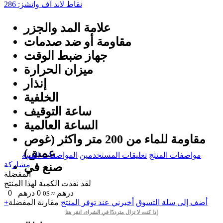
نقاط لاند آف واتشز:
286
علامة المد والجزر
مقاومة أو ضد صدمات
جهاز ضبط الوقت
ميزان الحرارة
إنذار
الخلفية
ساعة التوقيف
الساعة العالمية
مقاومة للماء من 200 متر واکثر (غوص
عميق)
مواصفات المنتج
تعليقات المستخدمين
المواصفات الفنية
مشاركة
صنع في
المفضلة
لقد نفدت الكمية لهذا المنتج
درهم
0
درهم
0
≈ $0
+أضف إلى سلة التسوق
أخبرني عند توفر المنتج
مقارنة
المفضلة
إذا كنت لا تزال مترددًا في الشراء، انقر هنا