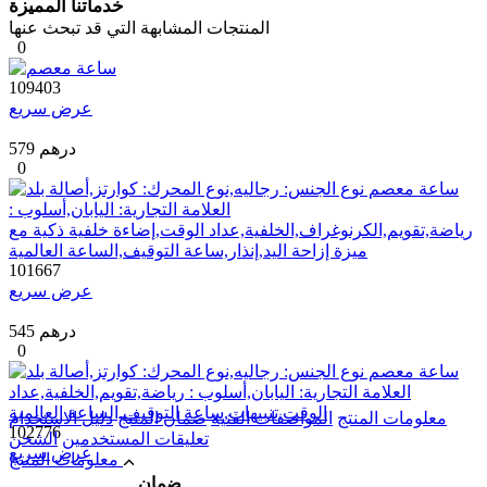
خدماتنا المميزة
المنتجات المشابهة التي قد تبحث عنها
0
109403
عرض سريع
579 درهم
0
101667
عرض سريع
545 درهم
0
معلومات المنتج
المواصفات الفنية
ضمان المنتج
دليل الاستخدام
102776
تعليقات المستخدمين
الشحن
عرض سريع
معلومات المنتج
ضمان