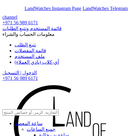
En
Ar
LandWatches Instagram Page
LandWatches Telegram
channel
+971 56 989 6171
قائمة المستخدم وتتبع الطلبات
معلومات الحساب والشراء
تتبع الطلب
قائمة المفضلات
ملف المستخدم
آي-كلاب (نادي العملاء)
الدخول | التسجيل
+971 56 989 6171
ساعة المعصم
جميع الساعات
ساعة يد رجالية