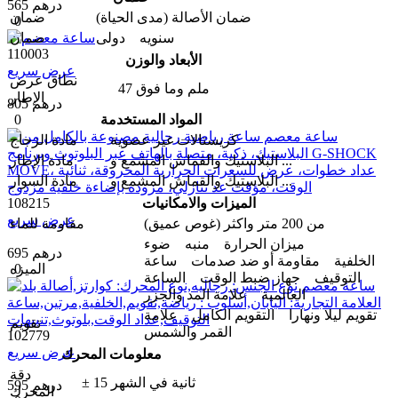
565 درهم
ضمان الأصالة (مدى الحیاة)
ضمان
0
سنویه دولی
ضمان
110003
الأبعاد والوزن
عرض سريع
نطاق عرض
47 ملم وما فوق
الإطار
805 درهم
المواد المستخدمة
0
كريستالات غير عضوية
مادة الزجاج
البلاستيك والقماش المشمع و ...
مادة الإطار
البلاستيك والقماش المشمع و ...
مادة السوار
الميزات والامکانیات
108215
عرض سريع
من 200 متر واکثر (غوص عميق)
مقاومة للماء
ميزان الحرارة منبه ضوء
695 درهم
الخلفية مقاومة أو ضد صدمات ساعة
المیزه
0
التوقيف جهاز ضبط الوقت الساعة
العالمية علامة المد والجزر
تقويم ليلا ونهارا التقويم الكامل علامة
تقويم
القمر والشمس
102779
عرض سريع
معلومات المحرك
دقة
± 15 ثانية في الشهر
595 درهم
المحرك