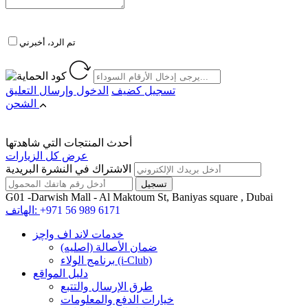
تم الرد، أخبرني
تسجيل كضيف
الدخول
وإرسال التعليق
الشحن
أحدث المنتجات التي شاهدتها
عرض كل الزيارات
الاشتراك في النشرة البريدية
G01 -Darwish Mall - Al Maktoum St, Baniyas square , Dubai
+971 56 989 6171
الهاتف:
خدمات لاند اف واچز
ضمان الأصالة (اصلیه)
برنامج الولاء (i-Club)
دليل المواقع
طرق الإرسال والتتبع
خيارات الدفع والمعلومات