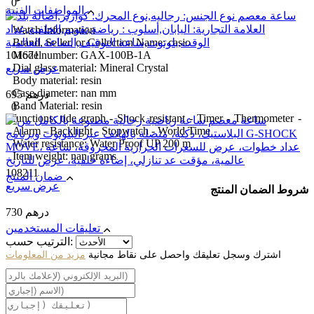
0
المواصفات الفنية
Watch Information
Brand, Seller, or Collection Name: casio
101671
Modelnumber: GAX-100B-1A
Dial glass material: Mineral Crystal
عرض سريع
Body material: resin
Case diameter: nan mm
695 درهم
Band Material: resin
0
functions: tide graph - Shock resistant - Timer - Thermometer -
Alarm - Backlight - Stopwatch - World Time
Water resistance: Water Proof UP 200 m
Item weight: nan grams
108211
ضمان المنتج
عرض سريع
شروط الضمان المنتج
730 درهم
تعليقات المستخدمين
الترتيب حسب:
اشترك وسجل تعليقك واحصل على نقاط مجانية
مزيد من المعلومات