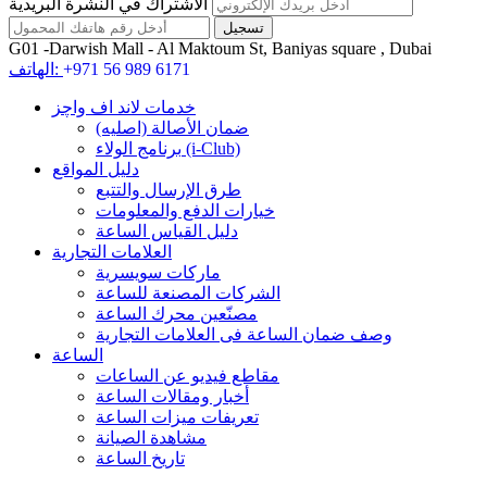
الاشتراك في النشرة البريدية
G01 -Darwish Mall - Al Maktoum St, Baniyas square , Dubai
+971 56 989 6171
الهاتف:
خدمات لاند اف واچز
ضمان الأصالة (اصلیه)
برنامج الولاء (i-Club)
دليل المواقع
طرق الإرسال والتتبع
خيارات الدفع والمعلومات
دليل القياس الساعة
العلامات التجارية
ماركات سويسرية
الشركات المصنعة للساعة
مصنّعين محرك الساعة
وصف ضمان الساعة فی العلامات التجارية
الساعة
مقاطع فيديو عن الساعات
أخبار ومقالات الساعة
تعريفات ميزات الساعة
مشاهدة الصيانة
تاريخ الساعة