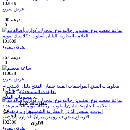
102019
عرض سريع
200 درهم
0
101689
عرض سريع
267 درهم
0
110028
عرض سريع
معلومات المنتج
المواصفات الفنية
ضمان المنتج
دليل الاستخدام
1,115 درهم
تعليقات المستخدمين
الشحن
0
معلومات المنتج
معلومات عامة
نوع
رجالیه
الجنس
102380
الالوان
عرض سريع
لون