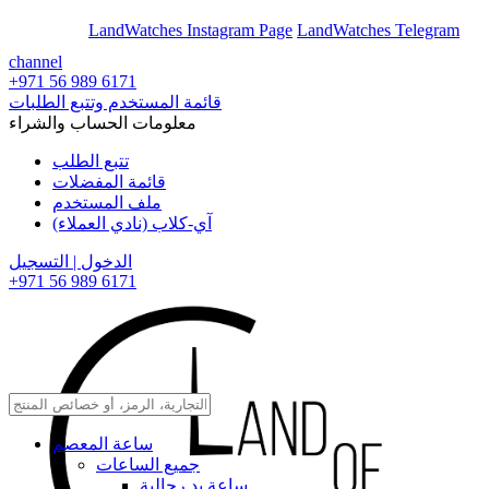
En
Ar
LandWatches Instagram Page
LandWatches Telegram
channel
+971 56 989 6171
قائمة المستخدم وتتبع الطلبات
معلومات الحساب والشراء
تتبع الطلب
قائمة المفضلات
ملف المستخدم
آي-كلاب (نادي العملاء)
الدخول | التسجيل
+971 56 989 6171
ساعة المعصم
جميع الساعات
ساعة يد رجالية