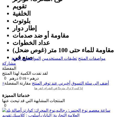
تقويم
الخلفية
بلوتوث
إطار دوار
مقاومة أو ضد صدمات
عداد الخطوات
مقاومة للماء حتى 100 متر (غوص ضحل)
صنع في
مواصفات المنتج
تعليقات المستخدمين
المواصفات الفنية
مشاركة
المفضلة
لقد نفدت الكمية لهذا المنتج
درهم
0
درهم
0
≈ $0
+أضف إلى سلة التسوق
أخبرني عند توفر المنتج
مقارنة
المفضلة
إذا كنت لا تزال مترددًا في الشراء، انقر هنا
خدماتنا المميزة
المنتجات المشابهة التي قد تبحث عنها
0