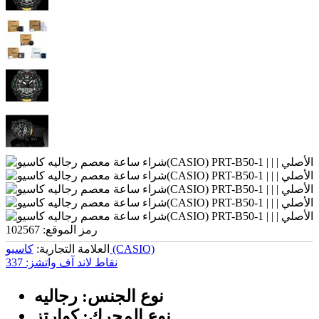
رمز الموقع:
102567
کاسیو (CASIO)
العلامة التجارية:
نقاط لاند آف واتشز:
337
نوع الجنس: رجالیه
نوع المحرك: كوارتز