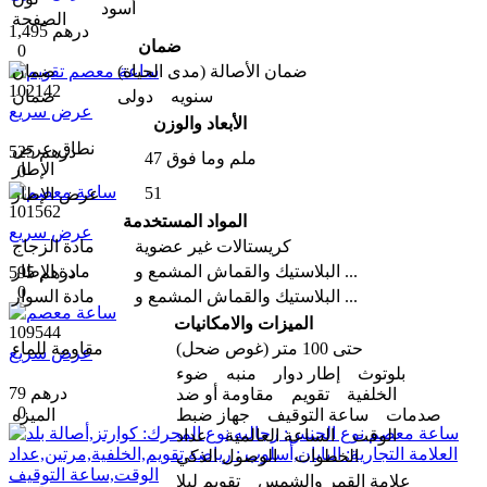
أسود
الصفحة
1,495 درهم
ضمان
0
ضمان الأصالة (مدى الحیاة)
ضمان
102142
سنویه دولی
ضمان
عرض سريع
الأبعاد والوزن
نطاق عرض
525 درهم
47 ملم وما فوق
الإطار
0
51
عرض الإطار
101562
المواد المستخدمة
عرض سريع
كريستالات غير عضوية
مادة الزجاج
البلاستيك والقماش المشمع و ...
مادة الإطار
595 درهم
0
البلاستيك والقماش المشمع و ...
مادة السوار
الميزات والامکانیات
109544
حتى 100 متر (غوص ضحل)
مقاومة للماء
عرض سريع
بلوتوث إطار دوار منبه ضوء
79 درهم
الخلفية تقويم مقاومة أو ضد
0
صدمات ساعة التوقيف جهاز ضبط
المیزه
الوقت الساعة العالمية عداد
الخطوات الوصول الذكي
علامة القمر والشمس تقويم ليلا