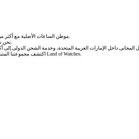
Land of Watches، موطن الساعات الأصلیة مع أکثر من 20 عامًا من الخبرة فی بیع الساعات عبر الإنترنت.
من أرقى العلامات التجاریة العالمیة.
نحن ن
، واختر ساعتک المثالیة الیوم من Land of Watches.
اکتشف مجموعتنا المتن