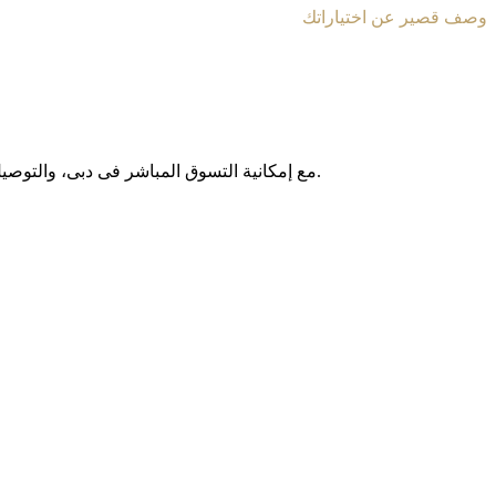
وصف قصير عن اختياراتك
مع إمکانیة التسوق المباشر فی دبی، والتوصیل المجانی داخل الإمارات العربیة المتحدة، وخدمة الشحن الدولی إلى أکثر من 130 دولة حول العالم، نوفر لکم تجربة تسوق آمنة وبدون حدود.