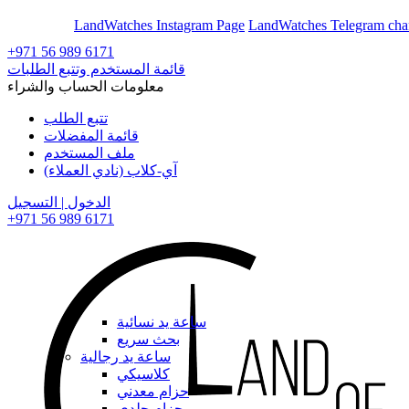
En
Ar
LandWatches Instagram Page
LandWatches Telegram cha
+971 56 989 6171
قائمة المستخدم وتتبع الطلبات
معلومات الحساب والشراء
تتبع الطلب
قائمة المفضلات
ملف المستخدم
آي-كلاب (نادي العملاء)
الدخول | التسجيل
+971 56 989 6171
ساعة يد نسائية
بحث سريع
ساعة يد رجالية
كلاسيكي
حزام معدني
حزام جلدي