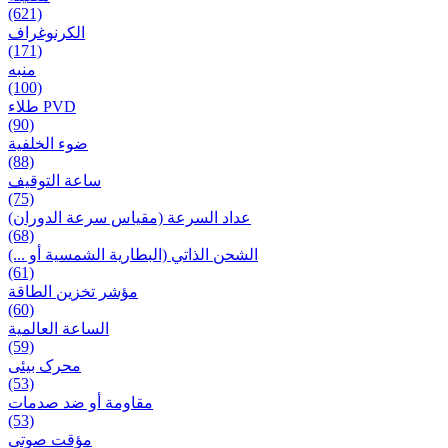
(621)
الكرنوغراف
(171)
منبه
(100)
طلاء PVD
(90)
ضوء الخلفية
(88)
ساعة التوقيف
(75)
عداد السرعة (مقياس سرعة الدوران)
(68)
الشحن الذاتي (البطارية الشمسية أو ...)
(61)
مؤشر تخزين الطاقة
(60)
الساعة العالمية
(59)
محرک بیئی
(53)
مقاومة أو ضد صدمات
(53)
مؤقت صوتی