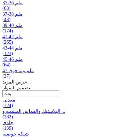
35-36 ملم
(63)
37-38 ملم
(43)
39-40 ملم
(174)
41-42 ملم
(265)
43-44 ملم
(123)
45-46 ملم
(64)
47 ملم وما فوق
(37)
عرض المزيد...
تصمیم السوار
معدنی
(724)
البلاستيك والقماش المشمع و ...
(282)
جلدی
(139)
شبكة خوصیه