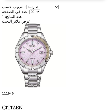
الترتيب حسب:
عدد في الصفحة:
عدد النتائج:
1
عرض فلاتر البحث
111940