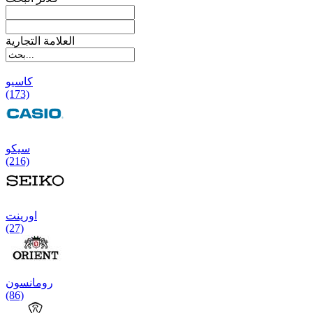
العلامة التجارية
کاسیو
(173)
سیکو
(216)
اورینت
(27)
رومانسون
(86)