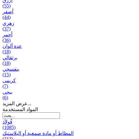
أزرق
(55)
أصفر
(44)
زهري
(37)
أحمر
(36)
عدة ألوان
(18)
برتقالي
(18)
بنفسجي
(15)
کریمی
(7)
بيجی
(6)
عرض المزيد...
المواد المستخدمة
فُولاَذ
(1085)
المطاط أو مادة صمغية أو البلاستيك
(213)