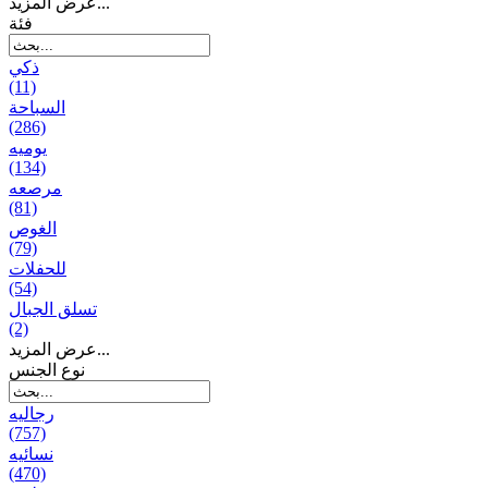
عرض المزيد...
فئة
ذكي
(11)
السباحة
(286)
يومیه
(134)
مرصعه
(81)
الغوص
(79)
للحفلات
(54)
تسلق الجبال
(2)
عرض المزيد...
نوع الجنس
رجالیه
(757)
نسائیه
(470)