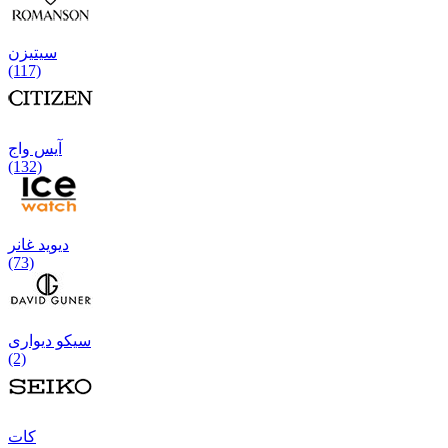
سیتیزن
(117)
آیس واج
(132)
دیوید غانر
(73)
سیکو دیواری
(2)
كات