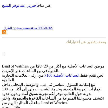
غير متاح
أخبرني عند توفر المنتج
ساعة معصم سیتیزن الطراز FE6170-88X
وصف قصير عن اختياراتك
...
Land of Watches، موطن الساعات الأصلیة مع أکثر من 20 عامًا من
الخبرة فی بیع الساعات عبر الإنترنت.
نحن نقدم فقط
الساعات الأصلیة 100٪
من أرقى العلامات التجاریة
العالمیة.
مع إمکانیة التسوق المباشر فی دبی، والتوصیل المجانی داخل
الإمارات العربیة المتحدة، وخدمة الشحن الدولی إلى أکثر من 130
دولة حول العالم، نوفر لکم تجربة تسوق آمنة وبدون حدود.
اکتشف مجموعتنا المتنوعة من
الساعات الفاخرة والحصریة
، واختر
ساعتک المثالیة الیوم من Land of Watches.
فلاتر البحث