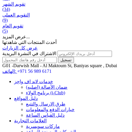
تقويم الشهر
(34)
التقويم العملی
(9)
تقويم العام
(5)
عرض المزيد...
أحدث المنتجات التي شاهدتها
عرض كل الزيارات
الاشتراك في النشرة البريدية
G01 -Darwish Mall - Al Maktoum St, Baniyas square , Dubai
+971 56 989 6171
الهاتف:
خدمات لاند اف واچز
ضمان الأصالة (اصلیه)
برنامج الولاء (i-Club)
دليل المواقع
طرق الإرسال والتتبع
خيارات الدفع والمعلومات
دليل القياس الساعة
العلامات التجارية
ماركات سويسرية
الشركات المصنعة للساعة