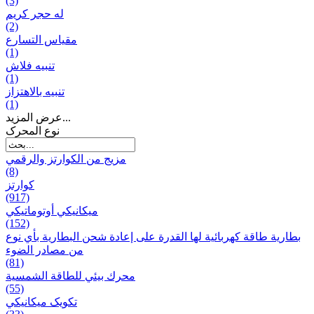
(3)
له حجر كريم
(2)
مقياس التسارع
(1)
تنبيه فلاش
(1)
تنبيه بالاهتزاز
(1)
عرض المزيد...
نوع المحرک
مزيج من الكوارتز والرقمي
(8)
كوارتز
(917)
ميكانيكي أوتوماتيكي
(152)
بطارية طاقة كهربائية لها القدرة على إعادة شحن البطارية بأي نوع
من مصادر الضوء
(81)
محرك بيئي للطاقة الشمسية
(55)
تکویک ميكانيكي