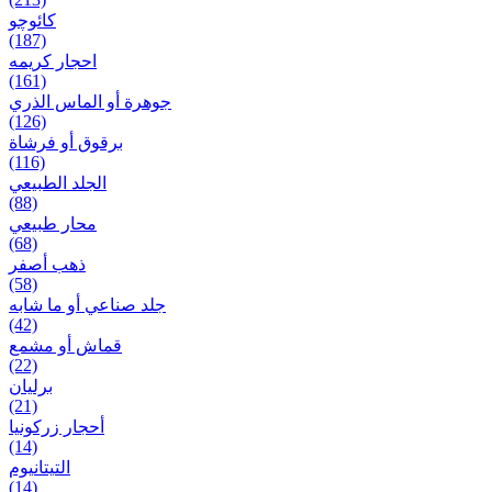
کائوچو
(187)
احجار کریمه
(161)
جوهرة أو الماس الذري
(126)
برقوق أو فرشاة
(116)
الجلد الطبيعي
(88)
محار طبيعي
(68)
ذهب أصفر
(58)
جلد صناعي أو ما شابه
(42)
قماش أو مشمع
(22)
برلیان
(21)
أحجار زركونيا
(14)
التيتانيوم
(14)