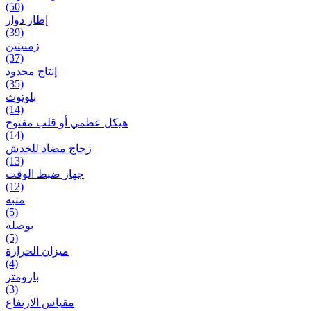
(50)
إطار دوار
(39)
زمنیتین
(37)
إنتاج محدود
(35)
بلوتوث
(14)
هيكل عظمي أو قلب مفتوح
(14)
زجاج مضاد للخدش
(13)
جهاز ضبط الوقت
(12)
منبه
(5)
بوصلة
(5)
ميزان الحرارة
(4)
بارومتر
(3)
مقياس الارتفاع