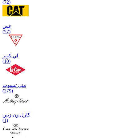
(72)
غس
(57)
لي كوبر
(10)
متی تیسوت
(279)
کارل ون زیتن
(1)