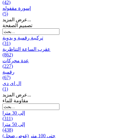
(42)
إسورة مقفوله
(5)
عرض المزيد...
تصميم الصفحة
تركيبة رقمية و يدوية
(31)
عقرب الساعة التناظرية
(862)
عدة محركات
(227)
رقمية
(67)
ال ای دی
(1)
عرض المزيد...
مقاومة للماء
إلى 30 مترا
(311)
إلى 50 مترا
(438)
حتى 100 متر (غوص ضحل)