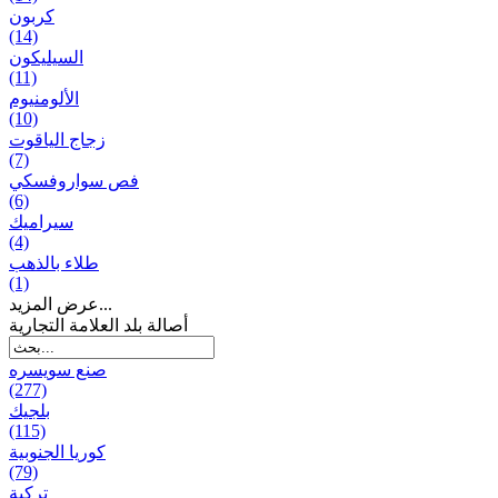
كربون
(14)
السيليكون
(11)
الألومنيوم
(10)
زجاج الياقوت
(7)
فص سواروفسكي
(6)
سيراميك
(4)
طلاء بالذهب
(1)
عرض المزيد...
أصالة بلد العلامة التجارية
صنع سویسره
(277)
بلجيك
(115)
كوريا الجنوبية
(79)
تركية