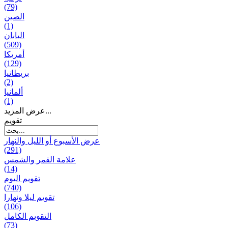
(79)
الصين
(1)
اليابان
(509)
أمريكا
(129)
بریطانیا
(2)
ألمانيا
(1)
عرض المزيد...
تقويم
عرض الأسبوع أو الليل والنهار
(291)
علامة القمر والشمس
(14)
تقویم الیوم
(740)
تقويم ليلا ونهارا
(106)
التقويم الكامل
(73)