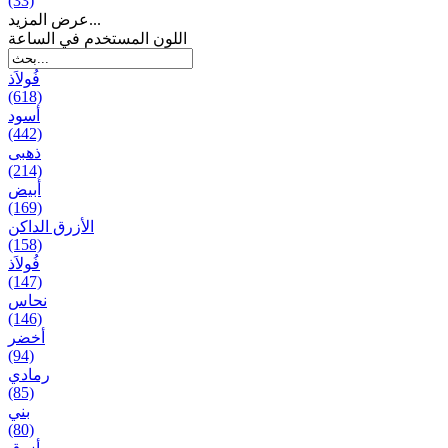
(33)
عرض المزيد...
اللون المستخدم في الساعة
فُولاَذ
(618)
أسود
(442)
ذهبی
(214)
أبيض
(169)
الأزرق الداكن
(158)
فُولاَذ
(147)
نحاس
(146)
أخضر
(94)
رمادي
(85)
بني
(80)