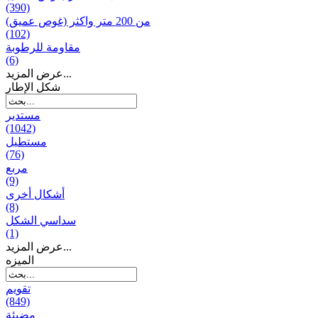
(390)
من 200 متر واکثر (غوص عميق)
(102)
مقاومة للرطوبة
(6)
عرض المزيد...
شكل الإطار
مستدير
(1042)
مستطيل
(76)
مربع
(9)
أشكال أخرى
(8)
سداسي الشكل
(1)
عرض المزيد...
المیزه
تقويم
(849)
مضيئة