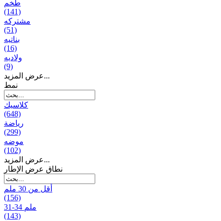
طخم
(141)
مشتركه
(51)
بناتیه
(16)
ولادیه
(9)
عرض المزيد...
نمط
كلاسيك
(648)
رياضة
(299)
موضه
(102)
عرض المزيد...
نطاق عرض الإطار
أقل من 30 ملم
(156)
31-34 ملم
(143)