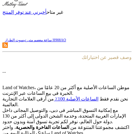
غير متاح
أخبرني عند توفر المنتج
ساعة معصم متی تیسوت الطراز H908AO
وصف قصير عن اختياراتك
...
Land of Watches، موطن الساعات الأصلیة مع أکثر من 20 عامًا من
الخبرة فی بیع الساعات عبر الإنترنت.
نحن نقدم فقط
الساعات الأصلیة 100٪
من أرقى العلامات التجاریة
العالمیة.
مع إمکانیة التسوق المباشر فی دبی، والتوصیل المجانی داخل
الإمارات العربیة المتحدة، وخدمة الشحن الدولی إلى أکثر من 130
دولة حول العالم، نوفر لکم تجربة تسوق آمنة وبدون حدود.
اکتشف مجموعتنا المتنوعة من
الساعات الفاخرة والحصریة
، واختر
ساعتک المثالیة الیوم من Land of Watches.