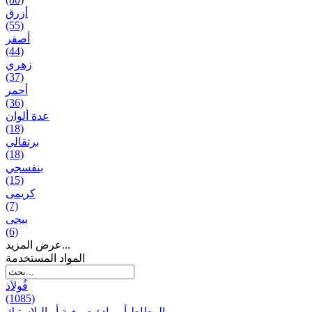
أزرق
(55)
أصفر
(44)
زهري
(37)
أحمر
(36)
عدة ألوان
(18)
برتقالي
(18)
بنفسجي
(15)
کریمی
(7)
بيجی
(6)
عرض المزيد...
المواد المستخدمة
فُولاَذ
(1085)
المطاط أو مادة صمغية أو البلاستيك