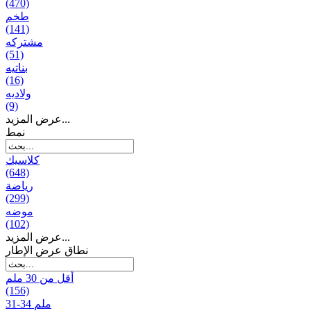
(470)
طخم
(141)
مشتركه
(51)
بناتیه
(16)
ولادیه
(9)
عرض المزيد...
نمط
كلاسيك
(648)
رياضة
(299)
موضه
(102)
عرض المزيد...
نطاق عرض الإطار
أقل من 30 ملم
(156)
31-34 ملم