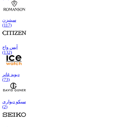
سیتیزن
(117)
آیس واج
(132)
دیوید غانر
(73)
سیکو دیواری
(2)