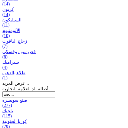
(14)
كربون
(14)
السيليكون
(11)
الألومنيوم
(10)
زجاج الياقوت
(7)
فص سواروفسكي
(6)
سيراميك
(4)
طلاء بالذهب
(1)
عرض المزيد...
أصالة بلد العلامة التجارية
صنع سویسره
(277)
بلجيك
(115)
كوريا الجنوبية
(79)