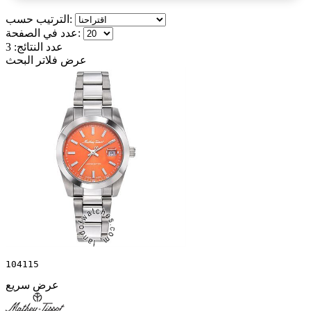
الترتيب حسب:
عدد في الصفحة:
عدد النتائج:
3
عرض فلاتر البحث
104115
عرض سريع