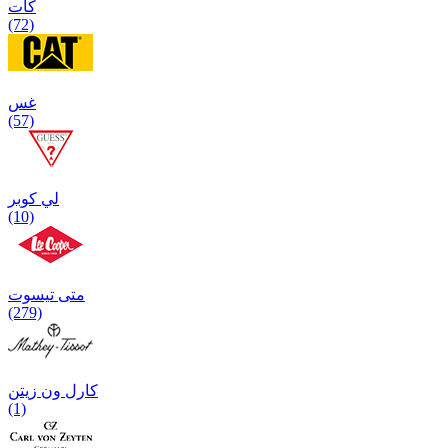
كات
(72)
غس
(57)
لي كوبر
(10)
متی تیسوت
(279)
کارل ون زیتن
(1)