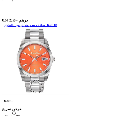
834 درهم
≈ $225
ساعة معصم متی تیسوت الطراز D451OR
103803
عرض سريع