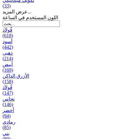
تکویک ميكانيكي
(33)
عرض المزيد...
اللون المستخدم في الساعة
فُولاَذ
(618)
أسود
(442)
ذهبی
(214)
أبيض
(169)
الأزرق الداكن
(158)
فُولاَذ
(147)
نحاس
(146)
أخضر
(94)
رمادي
(85)
بني
(80)