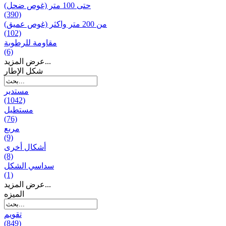
حتى 100 متر (غوص ضحل)
(390)
من 200 متر واکثر (غوص عميق)
(102)
مقاومة للرطوبة
(6)
عرض المزيد...
شكل الإطار
مستدير
(1042)
مستطيل
(76)
مربع
(9)
أشكال أخرى
(8)
سداسي الشكل
(1)
عرض المزيد...
المیزه
تقويم
(849)