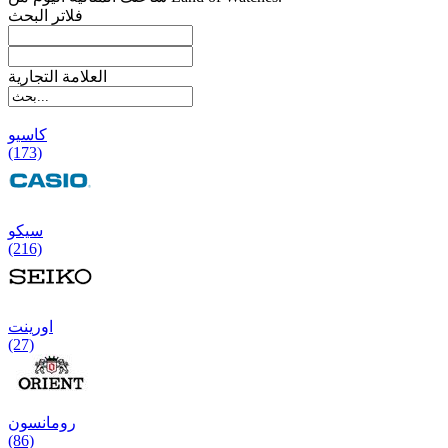
فلاتر البحث
العلامة التجارية
کاسیو
(173)
سیکو
(216)
اورینت
(27)
رومانسون
(86)