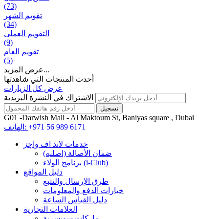
(73)
تقويم الشهر
(34)
التقويم العملی
(9)
تقويم العام
(5)
عرض المزيد...
أحدث المنتجات التي شاهدتها
عرض كل الزيارات
الاشتراك في النشرة البريدية
G01 -Darwish Mall - Al Maktoum St, Baniyas square , Dubai
+971 56 989 6171
الهاتف:
خدمات لاند اف واچز
ضمان الأصالة (اصلیه)
برنامج الولاء (i-Club)
دليل المواقع
طرق الإرسال والتتبع
خيارات الدفع والمعلومات
دليل القياس الساعة
العلامات التجارية
ماركات سويسرية