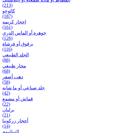
(213)
کائوچو
(187)
احجار کریمه
(161)
جوهرة أو الماس الذري
(126)
برقوق أو فرشاة
(116)
الجلد الطبيعي
(88)
محار طبيعي
(68)
ذهب أصفر
(58)
جلد صناعي أو ما شابه
(42)
قماش أو مشمع
(22)
برلیان
(21)
أحجار زركونيا
(14)
التيتانيوم