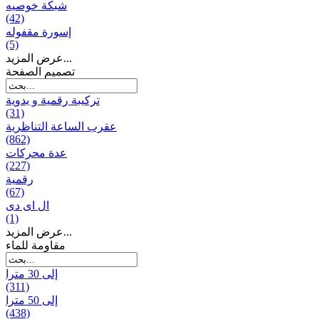
شبكة خوصیه
(42)
إسورة مقفوله
(5)
عرض المزيد...
تصميم الصفحة
تركيبة رقمية و يدوية
(31)
عقرب الساعة التناظرية
(862)
عدة محركات
(227)
رقمية
(67)
ال ای دی
(1)
عرض المزيد...
مقاومة للماء
إلى 30 مترا
(311)
إلى 50 مترا
(438)