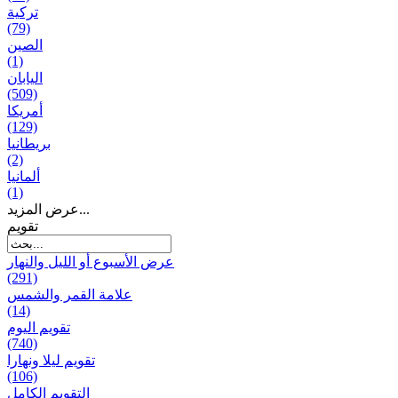
تركية
(79)
الصين
(1)
اليابان
(509)
أمريكا
(129)
بریطانیا
(2)
ألمانيا
(1)
عرض المزيد...
تقويم
عرض الأسبوع أو الليل والنهار
(291)
علامة القمر والشمس
(14)
تقویم الیوم
(740)
تقويم ليلا ونهارا
(106)
التقويم الكامل