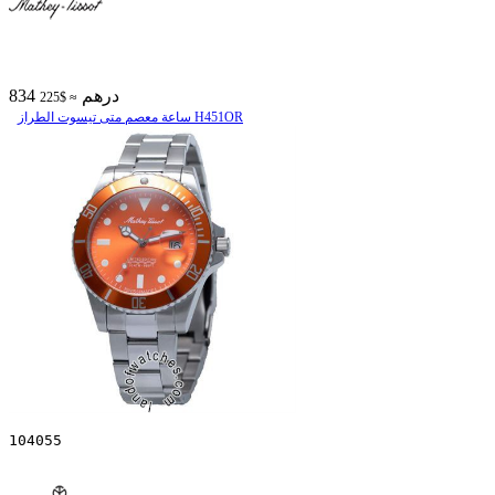
834 درهم
≈ $225
ساعة معصم متی تیسوت الطراز H451OR
104055