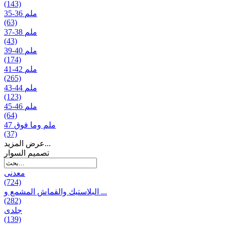
(143)
35-36 ملم
(63)
37-38 ملم
(43)
39-40 ملم
(174)
41-42 ملم
(265)
43-44 ملم
(123)
45-46 ملم
(64)
47 ملم وما فوق
(37)
عرض المزيد...
تصمیم السوار
معدنی
(724)
البلاستيك والقماش المشمع و ...
(282)
جلدی
(139)