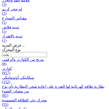
علامة المد والجزر
(3)
له حجر كريم
(2)
مقياس التسارع
(1)
تنبيه فلاش
(1)
تنبيه بالاهتزاز
(1)
عرض المزيد...
نوع المحرک
مزيج من الكوارتز والرقمي
(8)
كوارتز
(917)
ميكانيكي أوتوماتيكي
(152)
بطارية طاقة كهربائية لها القدرة على إعادة شحن البطارية بأي نوع
من مصادر الضوء
(81)
محرك بيئي للطاقة الشمسية
(55)