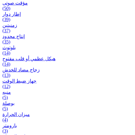
مؤقت صوتی
(50)
إطار دوار
(39)
زمنیتین
(37)
إنتاج محدود
(35)
بلوتوث
(14)
هيكل عظمي أو قلب مفتوح
(14)
زجاج مضاد للخدش
(13)
جهاز ضبط الوقت
(12)
منبه
(5)
بوصلة
(5)
ميزان الحرارة
(4)
بارومتر
(3)