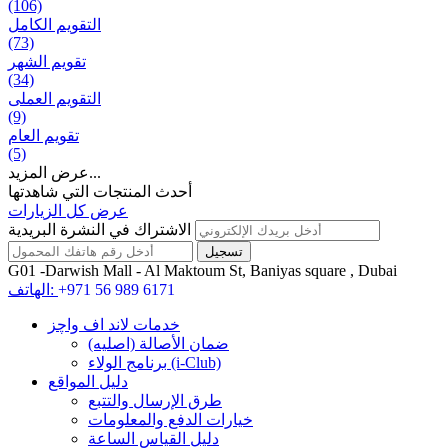
(106)
التقويم الكامل
(73)
تقويم الشهر
(34)
التقويم العملی
(9)
تقويم العام
(5)
عرض المزيد...
أحدث المنتجات التي شاهدتها
عرض كل الزيارات
الاشتراك في النشرة البريدية
G01 -Darwish Mall - Al Maktoum St, Baniyas square , Dubai
+971 56 989 6171
الهاتف:
خدمات لاند اف واچز
ضمان الأصالة (اصلیه)
برنامج الولاء (i-Club)
دليل المواقع
طرق الإرسال والتتبع
خيارات الدفع والمعلومات
دليل القياس الساعة