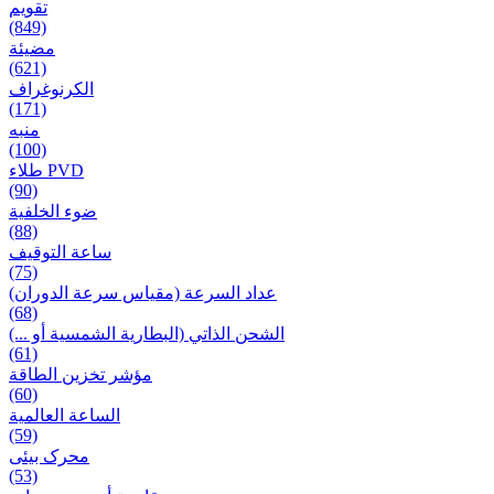
تقويم
(849)
مضيئة
(621)
الكرنوغراف
(171)
منبه
(100)
طلاء PVD
(90)
ضوء الخلفية
(88)
ساعة التوقيف
(75)
عداد السرعة (مقياس سرعة الدوران)
(68)
الشحن الذاتي (البطارية الشمسية أو ...)
(61)
مؤشر تخزين الطاقة
(60)
الساعة العالمية
(59)
محرک بیئی
(53)