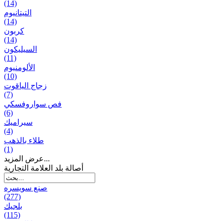
(14)
التيتانيوم
(14)
كربون
(14)
السيليكون
(11)
الألومنيوم
(10)
زجاج الياقوت
(7)
فص سواروفسكي
(6)
سيراميك
(4)
طلاء بالذهب
(1)
عرض المزيد...
أصالة بلد العلامة التجارية
صنع سویسره
(277)
بلجيك
(115)