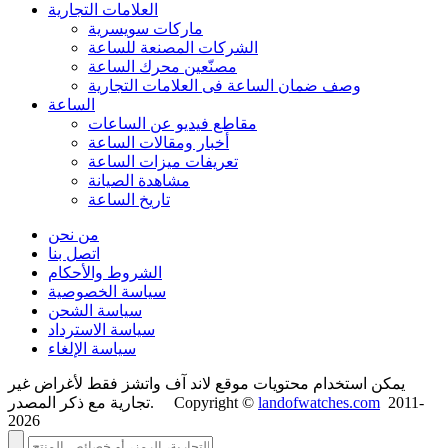
العلامات التجارية
ماركات سويسرية
الشركات المصنعة للساعة
مصنّعين محرك الساعة
وصف ضمان الساعة فی العلامات التجارية
الساعة
مقاطع فيديو عن الساعات
أخبار ومقالات الساعة
تعريفات ميزات الساعة
مشاهدة الصيانة
تاريخ الساعة
من نحن
اتصل بنا
الشروط والأحكام
سياسة الخصوصية
سياسة الشحن
سياسة الاسترداد
سياسة الإلغاء
يمكن استخدام محتويات موقع لاند آف واتشز فقط لأغراض غير
2011-
landofwatches.com
تجارية مع ذكر المصدر. Copyright ©
2026