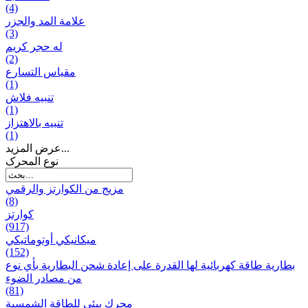
(4)
علامة المد والجزر
(3)
له حجر كريم
(2)
مقياس التسارع
(1)
تنبيه فلاش
(1)
تنبيه بالاهتزاز
(1)
عرض المزيد...
نوع المحرک
مزيج من الكوارتز والرقمي
(8)
كوارتز
(917)
ميكانيكي أوتوماتيكي
(152)
بطارية طاقة كهربائية لها القدرة على إعادة شحن البطارية بأي نوع
من مصادر الضوء
(81)
محرك بيئي للطاقة الشمسية