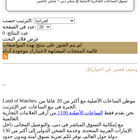
تسوق الساعات الفاخرة الأصلية ⌚️ متجر دبي + شحن عالمي.
الترتيب حسب:
عدد في الصفحة:
عدد النتائج:
0
عرض فلاتر البحث
لم يتم العثور على منتج بهذه المواصفات
قائمة المنتجات المشابهة لاختيارك موجودة أدناه
وصف قصير عن اختياراتك
...
Land of Watches، موطن الساعات الأصلیة مع أکثر من 20 عامًا من
الخبرة فی بیع الساعات عبر الإنترنت.
نحن نقدم فقط
الساعات الأصلیة 100٪
من أرقى العلامات التجاریة
العالمیة.
مع إمکانیة التسوق المباشر فی دبی، والتوصیل المجانی داخل
الإمارات العربیة المتحدة، وخدمة الشحن الدولی إلى أکثر من 130
دولة حول العالم، نوفر لکم تجربة تسوق آمنة وبدون حدود.