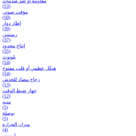
مقاومة أو ضد صدمات
(53)
مؤقت صوتی
(50)
إطار دوار
(39)
زمنیتین
(37)
إنتاج محدود
(35)
بلوتوث
(14)
هيكل عظمي أو قلب مفتوح
(14)
زجاج مضاد للخدش
(13)
جهاز ضبط الوقت
(12)
منبه
(5)
بوصلة
(5)
ميزان الحرارة
(4)
بارومتر