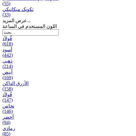
(55)
تکویک ميكانيكي
(33)
عرض المزيد...
اللون المستخدم في الساعة
فُولاَذ
(618)
أسود
(442)
ذهبی
(214)
أبيض
(169)
الأزرق الداكن
(158)
فُولاَذ
(147)
نحاس
(146)
أخضر
(94)
رمادي
(85)