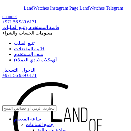
En
Ar
LandWatches Instagram Page
LandWatches Telegram
channel
+971 56 989 6171
قائمة المستخدم وتتبع الطلبات
معلومات الحساب والشراء
تتبع الطلب
قائمة المفضلات
ملف المستخدم
آي-كلاب (نادي العملاء)
الدخول | التسجيل
+971 56 989 6171
ساعة المعصم
جميع الساعات
ساعة يد رجالية