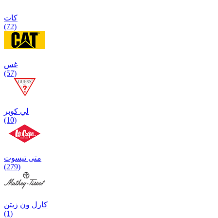
كات
(72)
غس
(57)
لي كوبر
(10)
متی تیسوت
(279)
کارل ون زیتن
(1)