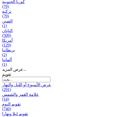
كوريا الجنوبية
(79)
تركية
(79)
الصين
(1)
اليابان
(509)
أمريكا
(129)
بریطانیا
(2)
ألمانيا
(1)
عرض المزيد...
تقويم
عرض الأسبوع أو الليل والنهار
(291)
علامة القمر والشمس
(14)
تقویم الیوم
(740)
تقويم ليلا ونهارا