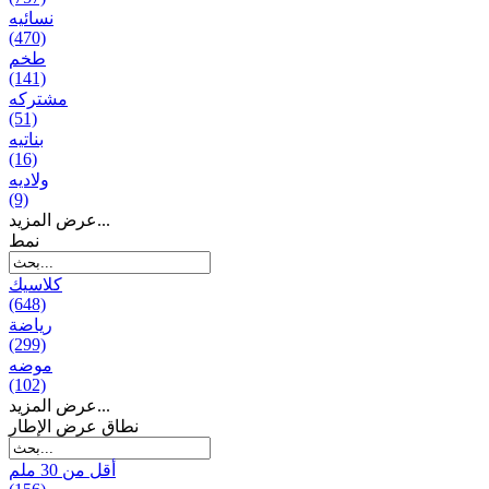
نسائیه
(470)
طخم
(141)
مشتركه
(51)
بناتیه
(16)
ولادیه
(9)
عرض المزيد...
نمط
كلاسيك
(648)
رياضة
(299)
موضه
(102)
عرض المزيد...
نطاق عرض الإطار
أقل من 30 ملم