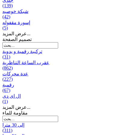
جلدی
(139)
شبكة خوصیه
(42)
إسورة مقفوله
(5)
عرض المزيد...
تصميم الصفحة
تركيبة رقمية و يدوية
(31)
عقرب الساعة التناظرية
(862)
عدة محركات
(227)
رقمية
(67)
ال ای دی
(1)
عرض المزيد...
مقاومة للماء
إلى 30 مترا
(311)