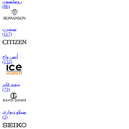
رومانسون
(86)
سیتیزن
(117)
آیس واج
(132)
دیوید غانر
(73)
سیکو دیواری
(2)