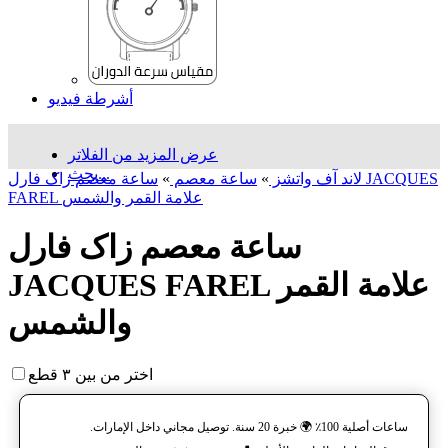
أشرطة فيديو
عرض المزيد من الفلاتر
بحث...
لاند آف واتشز
»
ساعة معصم
»
ساعة معصم زاک فارل JACQUES
FAREL علامة القمر والشمس
ساعة معصم زاک فارل
JACQUES FAREL علامة القمر
والشمس
اختر من بين ٣ قطع
ساعات أصلية 100٪ 🌍 خبرة 20 سنة. توصيل مجاني داخل الإمارات.