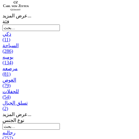
عرض المزيد...
فئة
ذكي
(11)
السباحة
(286)
يومیه
(134)
مرصعه
(81)
الغوص
(79)
للحفلات
(54)
تسلق الجبال
(2)
عرض المزيد...
نوع الجنس
رجالیه
(757)