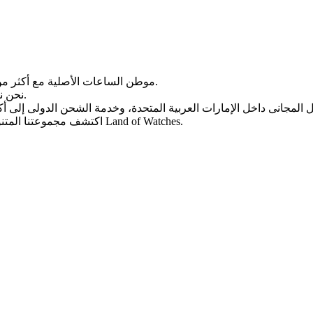
Land of Watches، موطن الساعات الأصلیة مع أکثر من 20 عامًا من الخبرة فی بیع الساعات عبر الإنترنت.
من أرقى العلامات التجاریة العالمیة.
نحن ن
، واختر ساعتک المثالیة الیوم من Land of Watches.
اکتشف مجموعتنا المتن