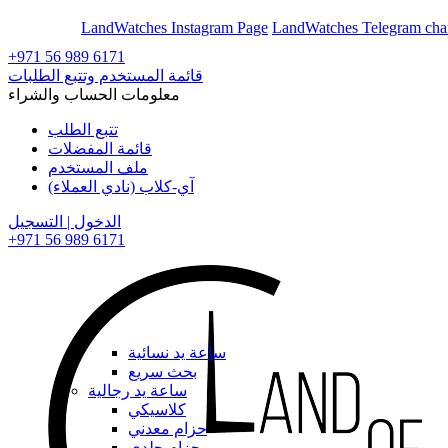
En
Ar
LandWatches Instagram Page
LandWatches Telegram cha
+971 56 989 6171
قائمة المستخدم وتتبع الطلبات
معلومات الحساب والشراء
تتبع الطلب
قائمة المفضلات
ملف المستخدم
آي-كلاب (نادي العملاء)
الدخول | التسجيل
+971 56 989 6171
ساعة يد نسائية
بحث سريع
ساعة يد رجالية
كلاسيكي
حزام معدني
حزام جلدي