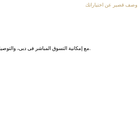
وصف قصير عن اختياراتك
مع إمکانیة التسوق المباشر فی دبی، والتوصیل المجانی داخل الإمارات العربیة المتحدة، وخدمة الشحن الدولی إلى أکثر من 130 دولة حول العالم، نوفر لکم تجربة تسوق آمنة وبدون حدود.