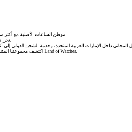
Land of Watches، موطن الساعات الأصلیة مع أکثر من 20 عامًا من الخبرة فی بیع الساعات عبر الإنترنت.
من أرقى العلامات التجاریة العالمیة.
نحن ن
، واختر ساعتک المثالیة الیوم من Land of Watches.
اکتشف مجموعتنا المتن