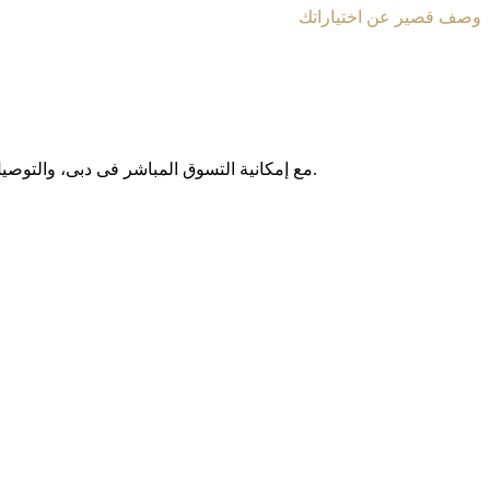
وصف قصير عن اختياراتك
مع إمکانیة التسوق المباشر فی دبی، والتوصیل المجانی داخل الإمارات العربیة المتحدة، وخدمة الشحن الدولی إلى أکثر من 130 دولة حول العالم، نوفر لکم تجربة تسوق آمنة وبدون حدود.