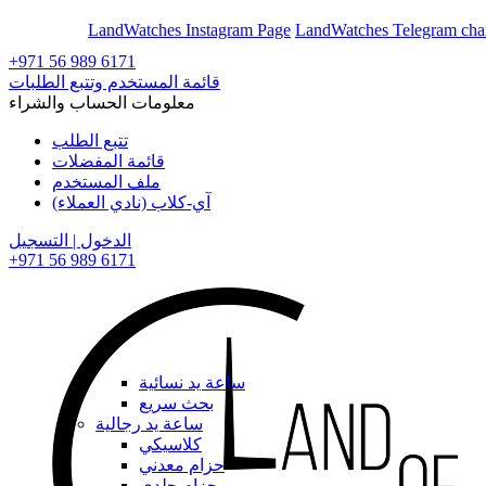
En
Ar
LandWatches Instagram Page
LandWatches Telegram cha
+971 56 989 6171
قائمة المستخدم وتتبع الطلبات
معلومات الحساب والشراء
تتبع الطلب
قائمة المفضلات
ملف المستخدم
آي-كلاب (نادي العملاء)
الدخول | التسجيل
+971 56 989 6171
ساعة يد نسائية
بحث سريع
ساعة يد رجالية
كلاسيكي
حزام معدني
حزام جلدي