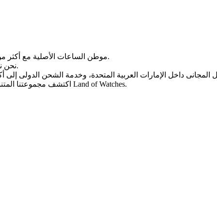
Land of Watches، موطن الساعات الأصلیة مع أکثر من 20 عامًا من الخبرة فی بیع الساعات عبر الإنترنت.
من أرقى العلامات التجاریة العالمیة.
نحن ن
، واختر ساعتک المثالیة الیوم من Land of Watches.
اکتشف مجموعتنا المتن