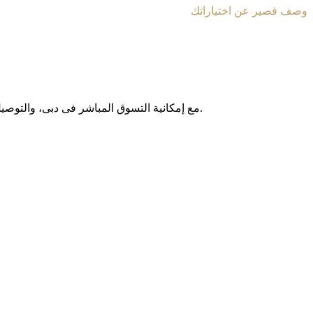
وصف قصير عن اختياراتك
مع إمکانیة التسوق المباشر فی دبی، والتوصیل المجانی داخل الإمارات العربیة المتحدة، وخدمة الشحن الدولی إلى أکثر من 130 دولة حول العالم، نوفر لکم تجربة تسوق آمنة وبدون حدود.