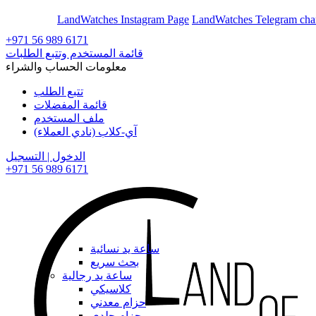
En
Ar
LandWatches Instagram Page
LandWatches Telegram cha
+971 56 989 6171
قائمة المستخدم وتتبع الطلبات
معلومات الحساب والشراء
تتبع الطلب
قائمة المفضلات
ملف المستخدم
آي-كلاب (نادي العملاء)
الدخول | التسجيل
+971 56 989 6171
ساعة يد نسائية
بحث سريع
ساعة يد رجالية
كلاسيكي
حزام معدني
حزام جلدي