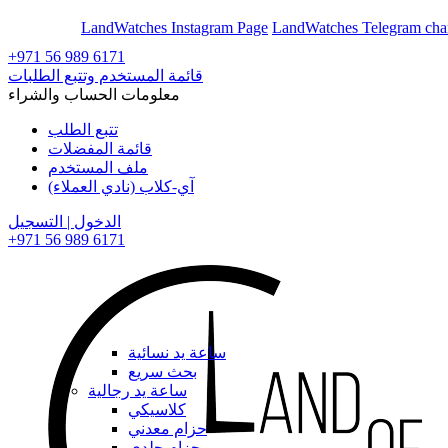
En
Ar
LandWatches Instagram Page
LandWatches Telegram cha
+971 56 989 6171
قائمة المستخدم وتتبع الطلبات
معلومات الحساب والشراء
تتبع الطلب
قائمة المفضلات
ملف المستخدم
آي-كلاب (نادي العملاء)
الدخول | التسجيل
+971 56 989 6171
ساعة يد نسائية
بحث سريع
ساعة يد رجالية
كلاسيكي
حزام معدني
حزام جلدي