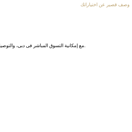
وصف قصير عن اختياراتك
مع إمکانیة التسوق المباشر فی دبی، والتوصیل المجانی داخل الإمارات العربیة المتحدة، وخدمة الشحن الدولی إلى أکثر من 130 دولة حول العالم، نوفر لکم تجربة تسوق آمنة وبدون حدود.