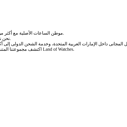
Land of Watches، موطن الساعات الأصلیة مع أکثر من 20 عامًا من الخبرة فی بیع الساعات عبر الإنترنت.
من أرقى العلامات التجاریة العالمیة.
نحن ن
، واختر ساعتک المثالیة الیوم من Land of Watches.
اکتشف مجموعتنا المتن