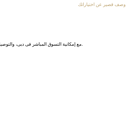
وصف قصير عن اختياراتك
مع إمکانیة التسوق المباشر فی دبی، والتوصیل المجانی داخل الإمارات العربیة المتحدة، وخدمة الشحن الدولی إلى أکثر من 130 دولة حول العالم، نوفر لکم تجربة تسوق آمنة وبدون حدود.