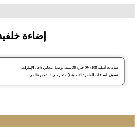
ساعة معصم زاک فارل REL
ساعات أصلية 100٪ 🌍 خبرة 20 سنة. توصيل مجاني داخل الإمارات.
تسوق الساعات الفاخرة الأصلية ⌚️ متجر دبي + شحن عالمي.