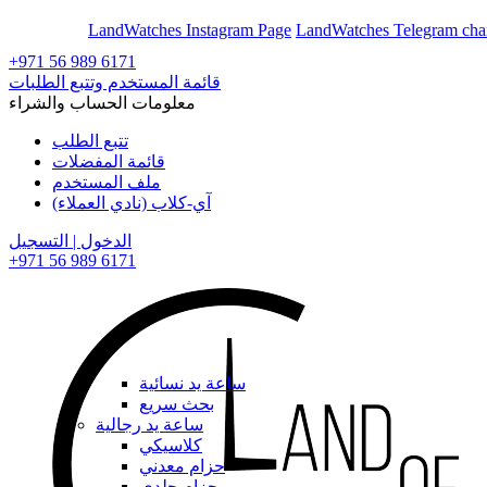
En
Ar
LandWatches Instagram Page
LandWatches Telegram cha
+971 56 989 6171
قائمة المستخدم وتتبع الطلبات
معلومات الحساب والشراء
تتبع الطلب
قائمة المفضلات
ملف المستخدم
آي-كلاب (نادي العملاء)
الدخول | التسجيل
+971 56 989 6171
ساعة يد نسائية
بحث سريع
ساعة يد رجالية
كلاسيكي
حزام معدني
حزام جلدي