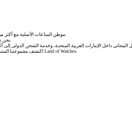
Land of Watches، موطن الساعات الأصلیة مع أکثر من 20 عامًا من الخبرة فی بیع الساعات عبر الإنترنت.
من أرقى العلامات التجاریة العالمیة.
نحن ن
، واختر ساعتک المثالیة الیوم من Land of Watches.
اکتشف مجموعتنا المتن