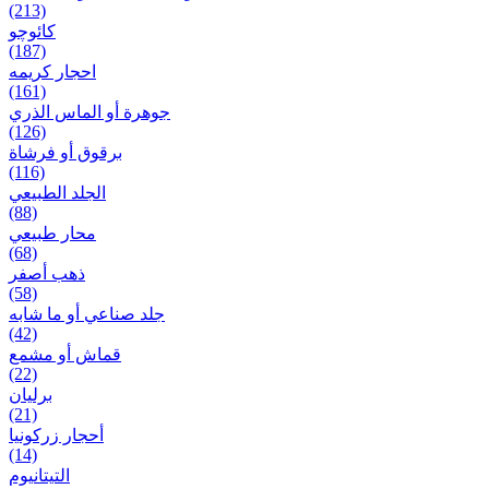
(213)
کائوچو
(187)
احجار کریمه
(161)
جوهرة أو الماس الذري
(126)
برقوق أو فرشاة
(116)
الجلد الطبيعي
(88)
محار طبيعي
(68)
ذهب أصفر
(58)
جلد صناعي أو ما شابه
(42)
قماش أو مشمع
(22)
برلیان
(21)
أحجار زركونيا
(14)
التيتانيوم