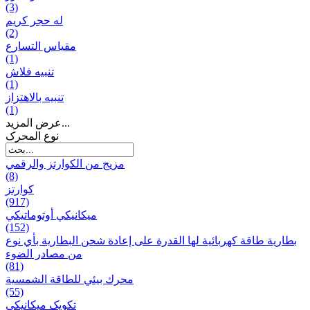
(3)
له حجر كريم
(2)
مقياس التسارع
(1)
تنبيه فلاش
(1)
تنبيه بالاهتزاز
(1)
عرض المزيد...
نوع المحرک
مزيج من الكوارتز والرقمي
(8)
كوارتز
(917)
ميكانيكي أوتوماتيكي
(152)
بطارية طاقة كهربائية لها القدرة على إعادة شحن البطارية بأي نوع
من مصادر الضوء
(81)
محرك بيئي للطاقة الشمسية
(55)
تکویک ميكانيكي