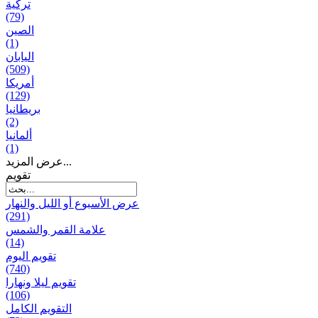
تركية
(79)
الصين
(1)
اليابان
(509)
أمريكا
(129)
بریطانیا
(2)
ألمانيا
(1)
عرض المزيد...
تقويم
عرض الأسبوع أو الليل والنهار
(291)
علامة القمر والشمس
(14)
تقویم الیوم
(740)
تقويم ليلا ونهارا
(106)
التقويم الكامل