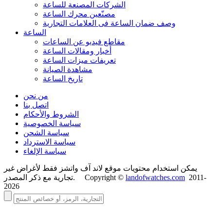
الشركات المصنعة للساعة
مصنّعين محرك الساعة
وصف ضمان الساعة فی العلامات التجارية
الساعة
مقاطع فيديو عن الساعات
أخبار ومقالات الساعة
تعريفات ميزات الساعة
مشاهدة الصيانة
تاريخ الساعة
من نحن
اتصل بنا
الشروط والأحكام
سياسة الخصوصية
سياسة الشحن
سياسة الاسترداد
سياسة الإلغاء
يمكن استخدام محتويات موقع لاند آف واتشز فقط لأغراض غير
2011-
landofwatches.com
تجارية مع ذكر المصدر. Copyright ©
2026