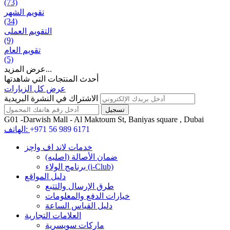
(73)
تقويم الشهر
(34)
التقويم العملی
(9)
تقويم العام
(5)
عرض المزيد...
أحدث المنتجات التي شاهدتها
عرض كل الزيارات
الاشتراك في النشرة البريدية
G01 -Darwish Mall - Al Maktoum St, Baniyas square , Dubai
+971 56 989 6171
الهاتف:
خدمات لاند اف واچز
ضمان الأصالة (اصلیه)
برنامج الولاء (i-Club)
دليل المواقع
طرق الإرسال والتتبع
خيارات الدفع والمعلومات
دليل القياس الساعة
العلامات التجارية
ماركات سويسرية