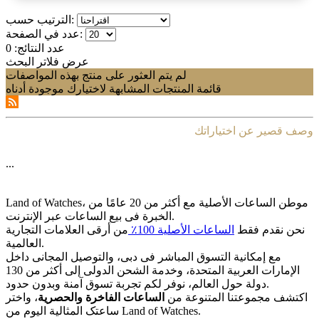
الترتيب حسب:
عدد في الصفحة:
عدد النتائج:
0
عرض فلاتر البحث
لم يتم العثور على منتج بهذه المواصفات
قائمة المنتجات المشابهة لاختيارك موجودة أدناه
وصف قصير عن اختياراتك
...
Land of Watches، موطن الساعات الأصلیة مع أکثر من 20 عامًا من
الخبرة فی بیع الساعات عبر الإنترنت.
نحن نقدم فقط
الساعات الأصلیة 100٪
من أرقى العلامات التجاریة
العالمیة.
مع إمکانیة التسوق المباشر فی دبی، والتوصیل المجانی داخل
الإمارات العربیة المتحدة، وخدمة الشحن الدولی إلى أکثر من 130
دولة حول العالم، نوفر لکم تجربة تسوق آمنة وبدون حدود.
اکتشف مجموعتنا المتنوعة من
الساعات الفاخرة والحصریة
، واختر
ساعتک المثالیة الیوم من Land of Watches.