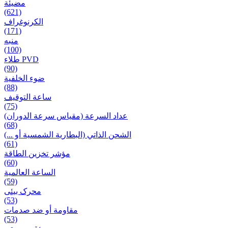
مضيئة
(621)
الكرنوغراف
(171)
منبه
(100)
طلاء PVD
(90)
ضوء الخلفية
(88)
ساعة التوقيف
(75)
عداد السرعة (مقياس سرعة الدوران)
(68)
الشحن الذاتي (البطارية الشمسية أو ...)
(61)
مؤشر تخزين الطاقة
(60)
الساعة العالمية
(59)
محرک بیئی
(53)
مقاومة أو ضد صدمات
(53)