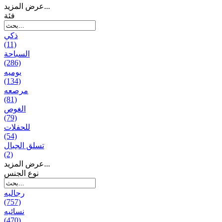
عرض المزيد...
فئة
ذكي
(11)
السباحة
(286)
يومیه
(134)
مرصعه
(81)
الغوص
(79)
للحفلات
(54)
تسلق الجبال
(2)
عرض المزيد...
نوع الجنس
رجالیه
(757)
نسائیه
(470)