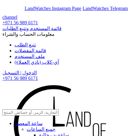
En
Ar
LandWatches Instagram Page
LandWatches Telegram
channel
+971 56 989 6171
قائمة المستخدم وتتبع الطلبات
معلومات الحساب والشراء
تتبع الطلب
قائمة المفضلات
ملف المستخدم
آي-كلاب (نادي العملاء)
الدخول | التسجيل
+971 56 989 6171
ساعة المعصم
جميع الساعات
ساعة يد رجالية