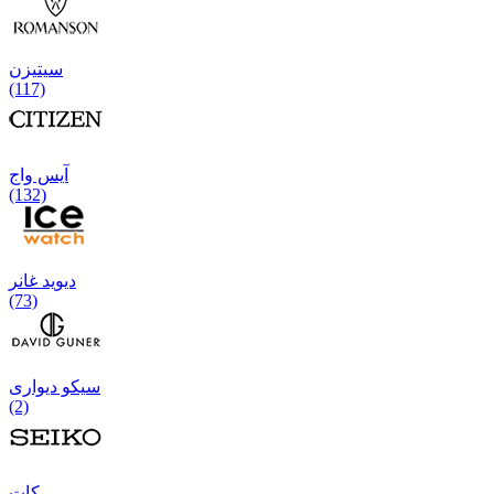
سیتیزن
(117)
آیس واج
(132)
دیوید غانر
(73)
سیکو دیواری
(2)
كات