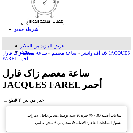
أشرطة فيديو
عرض المزيد من الفلاتر
بحث...
لاند آف واتشز
»
ساعة معصم
»
ساعة معصم زاک فارل JACQUES
FAREL أحمر
ساعة معصم زاک فارل
JACQUES FAREL أحمر
اختر من بين ٣ قطع
ساعات أصلية 100٪ 🌍 خبرة 20 سنة. توصيل مجاني داخل الإمارات.
تسوق الساعات الفاخرة الأصلية ⌚️ متجر دبي + شحن عالمي.