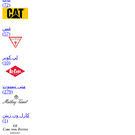
(72)
غس
(57)
لي كوبر
(10)
متی تیسوت
(279)
کارل ون زیتن
(1)