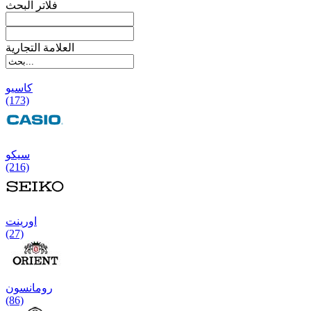
فلاتر البحث
العلامة التجارية
کاسیو
(173)
سیکو
(216)
اورینت
(27)
رومانسون
(86)