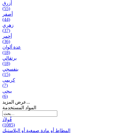
أزرق
(55)
أصفر
(44)
زهري
(37)
أحمر
(36)
عدة ألوان
(18)
برتقالي
(18)
بنفسجي
(15)
کریمی
(7)
بيجی
(6)
عرض المزيد...
المواد المستخدمة
فُولاَذ
(1085)
المطاط أو مادة صمغية أو البلاستيك