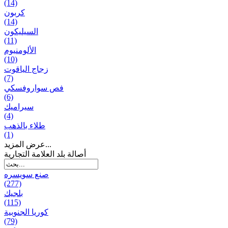
(14)
كربون
(14)
السيليكون
(11)
الألومنيوم
(10)
زجاج الياقوت
(7)
فص سواروفسكي
(6)
سيراميك
(4)
طلاء بالذهب
(1)
عرض المزيد...
أصالة بلد العلامة التجارية
صنع سویسره
(277)
بلجيك
(115)
كوريا الجنوبية
(79)