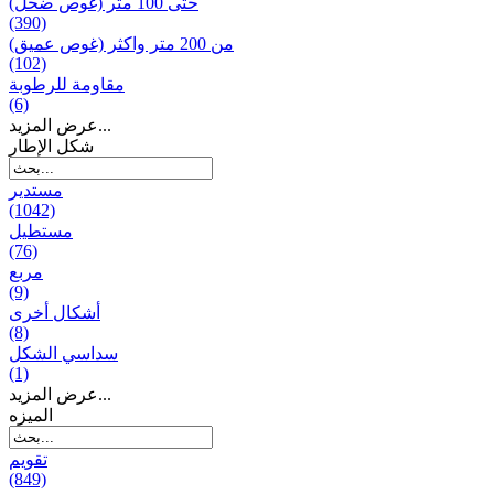
حتى 100 متر (غوص ضحل)
(390)
من 200 متر واکثر (غوص عميق)
(102)
مقاومة للرطوبة
(6)
عرض المزيد...
شكل الإطار
مستدير
(1042)
مستطيل
(76)
مربع
(9)
أشكال أخرى
(8)
سداسي الشكل
(1)
عرض المزيد...
المیزه
تقويم
(849)