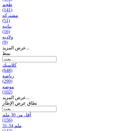
طخم
(141)
مشتركه
(51)
بناتیه
(16)
ولادیه
(9)
عرض المزيد...
نمط
كلاسيك
(648)
رياضة
(299)
موضه
(102)
عرض المزيد...
نطاق عرض الإطار
أقل من 30 ملم
(156)
31-34 ملم
(143)