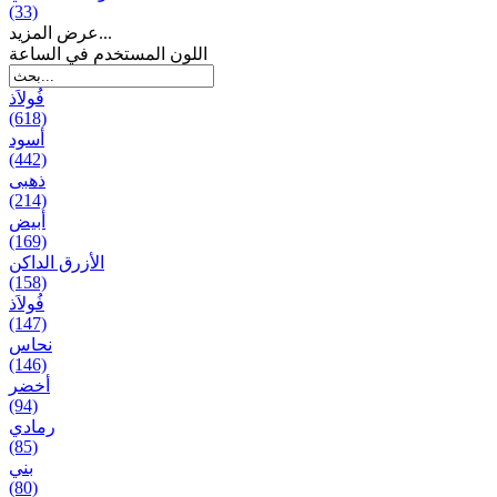
(33)
عرض المزيد...
اللون المستخدم في الساعة
فُولاَذ
(618)
أسود
(442)
ذهبی
(214)
أبيض
(169)
الأزرق الداكن
(158)
فُولاَذ
(147)
نحاس
(146)
أخضر
(94)
رمادي
(85)
بني
(80)