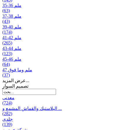
35-36 ملم
(63)
37-38 ملم
(43)
39-40 ملم
(174)
41-42 ملم
(265)
43-44 ملم
(123)
45-46 ملم
(64)
47 ملم وما فوق
(37)
عرض المزيد...
تصمیم السوار
معدنی
(724)
البلاستيك والقماش المشمع و ...
(282)
جلدی
(139)
شبكة خوصیه