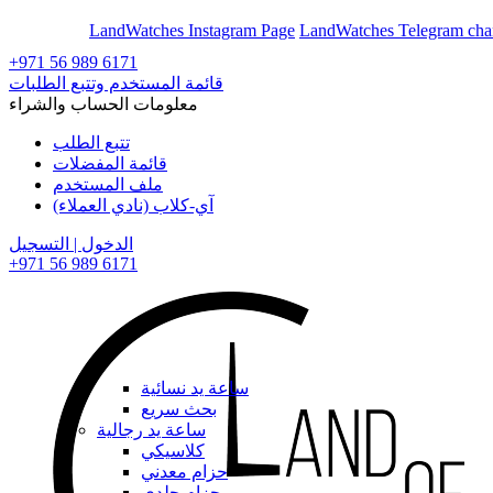
En
Ar
LandWatches Instagram Page
LandWatches Telegram cha
+971 56 989 6171
قائمة المستخدم وتتبع الطلبات
معلومات الحساب والشراء
تتبع الطلب
قائمة المفضلات
ملف المستخدم
آي-كلاب (نادي العملاء)
الدخول | التسجيل
+971 56 989 6171
ساعة يد نسائية
بحث سريع
ساعة يد رجالية
كلاسيكي
حزام معدني
حزام جلدي