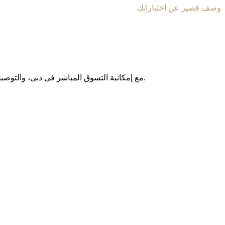
وصف قصير عن اختياراتك
مع إمکانیة التسوق المباشر فی دبی، والتوصیل المجانی داخل الإمارات العربیة المتحدة، وخدمة الشحن الدولی إلى أکثر من 130 دولة حول العالم، نوفر لکم تجربة تسوق آمنة وبدون حدود.