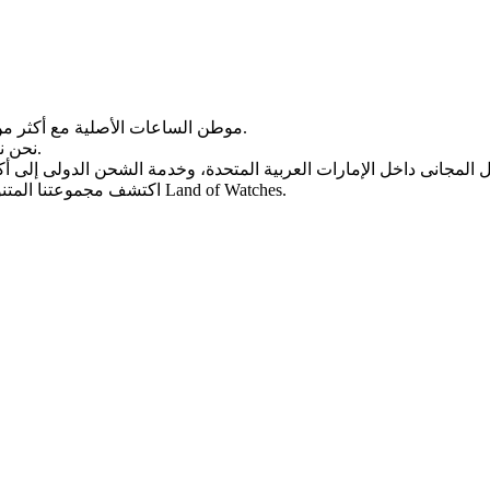
Land of Watches، موطن الساعات الأصلیة مع أکثر من 20 عامًا من الخبرة فی بیع الساعات عبر الإنترنت.
من أرقى العلامات التجاریة العالمیة.
نحن ن
، واختر ساعتک المثالیة الیوم من Land of Watches.
اکتشف مجموعتنا المتن