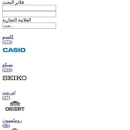
فلاتر البحث
العلامة التجارية
کاسیو
(173)
سیکو
(216)
اورینت
(27)
رومانسون
(86)