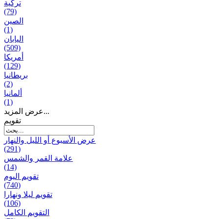
تركية
(79)
الصين
(1)
اليابان
(509)
أمريكا
(129)
بریطانیا
(2)
ألمانيا
(1)
عرض المزيد...
تقويم
عرض الأسبوع أو الليل والنهار
(291)
علامة القمر والشمس
(14)
تقویم الیوم
(740)
تقويم ليلا ونهارا
(106)
التقويم الكامل