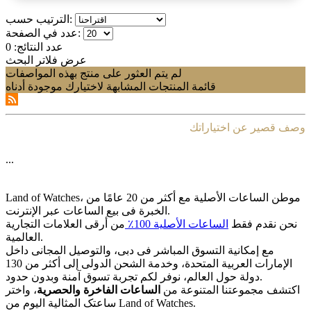
الترتيب حسب:
عدد في الصفحة:
عدد النتائج:
0
عرض فلاتر البحث
لم يتم العثور على منتج بهذه المواصفات
قائمة المنتجات المشابهة لاختيارك موجودة أدناه
وصف قصير عن اختياراتك
...
Land of Watches، موطن الساعات الأصلیة مع أکثر من 20 عامًا من
الخبرة فی بیع الساعات عبر الإنترنت.
نحن نقدم فقط
الساعات الأصلیة 100٪
من أرقى العلامات التجاریة
العالمیة.
مع إمکانیة التسوق المباشر فی دبی، والتوصیل المجانی داخل
الإمارات العربیة المتحدة، وخدمة الشحن الدولی إلى أکثر من 130
دولة حول العالم، نوفر لکم تجربة تسوق آمنة وبدون حدود.
اکتشف مجموعتنا المتنوعة من
الساعات الفاخرة والحصریة
، واختر
ساعتک المثالیة الیوم من Land of Watches.