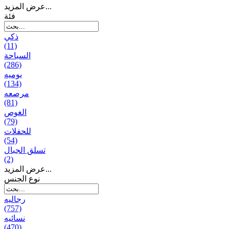
عرض المزيد...
فئة
ذكي
(11)
السباحة
(286)
يومیه
(134)
مرصعه
(81)
الغوص
(79)
للحفلات
(54)
تسلق الجبال
(2)
عرض المزيد...
نوع الجنس
رجالیه
(757)
نسائیه
(470)