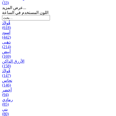
(33)
عرض المزيد...
اللون المستخدم في الساعة
فُولاَذ
(618)
أسود
(442)
ذهبی
(214)
أبيض
(169)
الأزرق الداكن
(158)
فُولاَذ
(147)
نحاس
(146)
أخضر
(94)
رمادي
(85)
بني
(80)