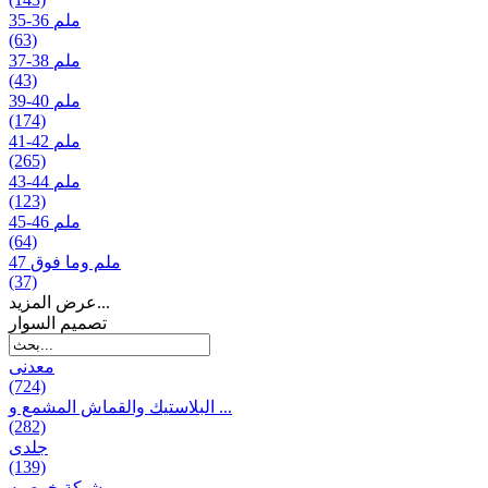
35-36 ملم
(63)
37-38 ملم
(43)
39-40 ملم
(174)
41-42 ملم
(265)
43-44 ملم
(123)
45-46 ملم
(64)
47 ملم وما فوق
(37)
عرض المزيد...
تصمیم السوار
معدنی
(724)
البلاستيك والقماش المشمع و ...
(282)
جلدی
(139)
شبكة خوصیه