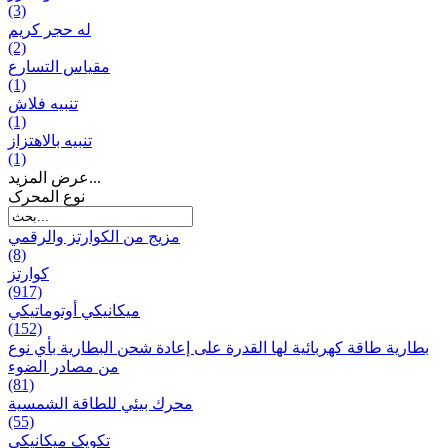
(3)
له حجر كريم
(2)
مقياس التسارع
(1)
تنبيه فلاش
(1)
تنبيه بالاهتزاز
(1)
عرض المزيد...
نوع المحرک
مزيج من الكوارتز والرقمي
(8)
كوارتز
(917)
ميكانيكي أوتوماتيكي
(152)
بطارية طاقة كهربائية لها القدرة على إعادة شحن البطارية بأي نوع
من مصادر الضوء
(81)
محرك بيئي للطاقة الشمسية
(55)
تکویک ميكانيكي