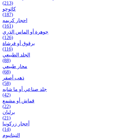
(213)
کائوچو
(187)
احجار کریمه
(161)
جوهرة أو الماس الذري
(126)
برقوق أو فرشاة
(116)
الجلد الطبيعي
(88)
محار طبيعي
(68)
ذهب أصفر
(58)
جلد صناعي أو ما شابه
(42)
قماش أو مشمع
(22)
برلیان
(21)
أحجار زركونيا
(14)
التيتانيوم