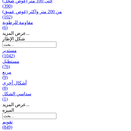
حتى 100 متر (غوص ضحل)
(390)
من 200 متر واکثر (غوص عميق)
(102)
مقاومة للرطوبة
(6)
عرض المزيد...
شكل الإطار
مستدير
(1042)
مستطيل
(76)
مربع
(9)
أشكال أخرى
(8)
سداسي الشكل
(1)
عرض المزيد...
المیزه
تقويم
(849)