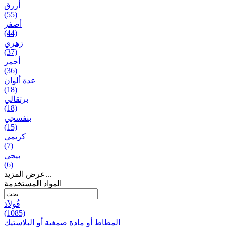
أزرق
(55)
أصفر
(44)
زهري
(37)
أحمر
(36)
عدة ألوان
(18)
برتقالي
(18)
بنفسجي
(15)
کریمی
(7)
بيجی
(6)
عرض المزيد...
المواد المستخدمة
فُولاَذ
(1085)
المطاط أو مادة صمغية أو البلاستيك