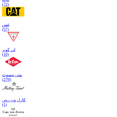
(72)
غس
(57)
لي كوبر
(10)
متی تیسوت
(279)
کارل ون زیتن
(1)