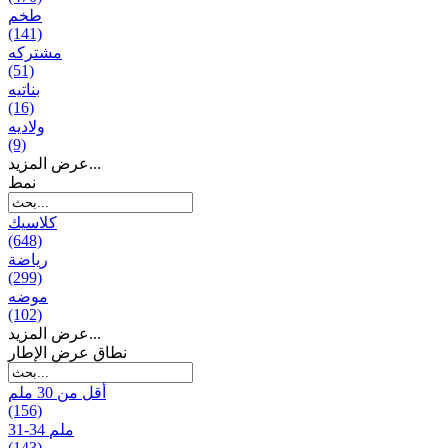
طخم
(141)
مشتركه
(51)
بناتیه
(16)
ولادیه
(9)
عرض المزيد...
نمط
كلاسيك
(648)
رياضة
(299)
موضه
(102)
عرض المزيد...
نطاق عرض الإطار
أقل من 30 ملم
(156)
31-34 ملم
(143)