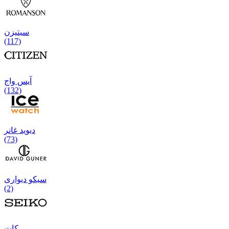
سیتیزن
(117)
آیس واج
(132)
دیوید غانر
(73)
سیکو دیواری
(2)
كات