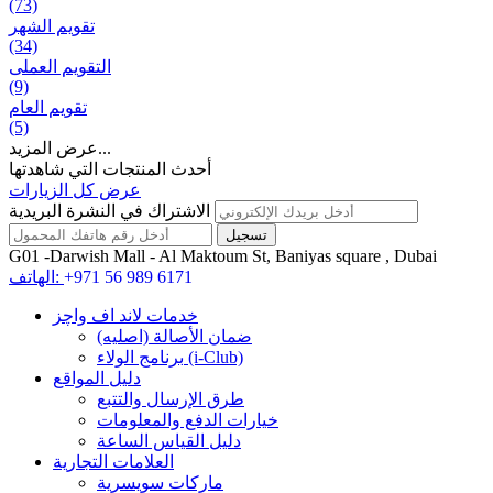
(73)
تقويم الشهر
(34)
التقويم العملی
(9)
تقويم العام
(5)
عرض المزيد...
أحدث المنتجات التي شاهدتها
عرض كل الزيارات
الاشتراك في النشرة البريدية
G01 -Darwish Mall - Al Maktoum St, Baniyas square , Dubai
+971 56 989 6171
الهاتف:
خدمات لاند اف واچز
ضمان الأصالة (اصلیه)
برنامج الولاء (i-Club)
دليل المواقع
طرق الإرسال والتتبع
خيارات الدفع والمعلومات
دليل القياس الساعة
العلامات التجارية
ماركات سويسرية