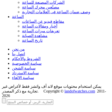
الشركات المصنعة للساعة
مصنّعين محرك الساعة
وصف ضمان الساعة فی العلامات التجارية
الساعة
مقاطع فيديو عن الساعات
أخبار ومقالات الساعة
تعريفات ميزات الساعة
مشاهدة الصيانة
تاريخ الساعة
من نحن
اتصل بنا
الشروط والأحكام
سياسة الخصوصية
سياسة الشحن
سياسة الاسترداد
سياسة الإلغاء
يمكن استخدام محتويات موقع لاند آف واتشز فقط لأغراض غير
2011-
landofwatches.com
تجارية مع ذكر المصدر. Copyright ©
2026