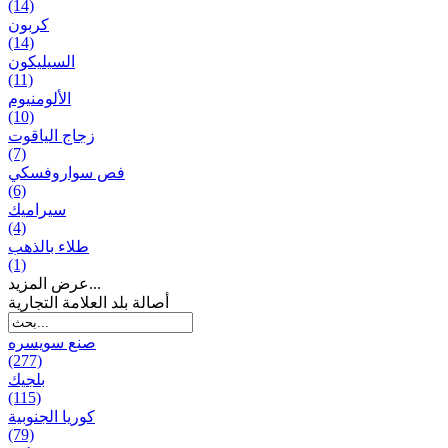
(14)
كربون
(14)
السيليكون
(11)
الألومنيوم
(10)
زجاج الياقوت
(7)
فص سواروفسكي
(6)
سيراميك
(4)
طلاء بالذهب
(1)
عرض المزيد...
أصالة بلد العلامة التجارية
صنع سویسره
(277)
بلجيك
(115)
كوريا الجنوبية
(79)