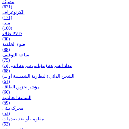
مضيئة
(621)
الكرنوغراف
(171)
منبه
(100)
طلاء PVD
(90)
ضوء الخلفية
(88)
ساعة التوقيف
(75)
عداد السرعة (مقياس سرعة الدوران)
(68)
الشحن الذاتي (البطارية الشمسية أو ...)
(61)
مؤشر تخزين الطاقة
(60)
الساعة العالمية
(59)
محرک بیئی
(53)
مقاومة أو ضد صدمات
(53)