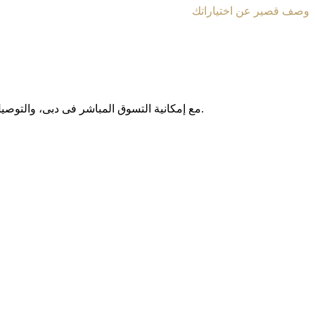
وصف قصير عن اختياراتك
مع إمکانیة التسوق المباشر فی دبی، والتوصیل المجانی داخل الإمارات العربیة المتحدة، وخدمة الشحن الدولی إلى أکثر من 130 دولة حول العالم، نوفر لکم تجربة تسوق آمنة وبدون حدود.