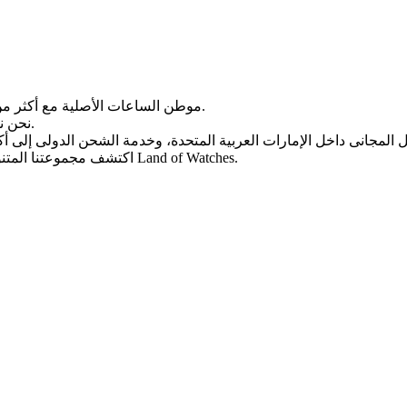
Land of Watches، موطن الساعات الأصلیة مع أکثر من 20 عامًا من الخبرة فی بیع الساعات عبر الإنترنت.
من أرقى العلامات التجاریة العالمیة.
نحن ن
، واختر ساعتک المثالیة الیوم من Land of Watches.
اکتشف مجموعتنا المتن