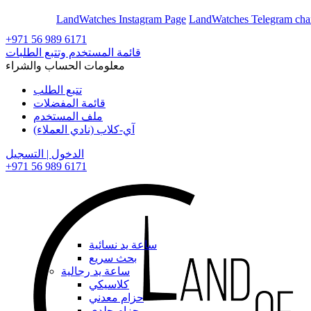
En
Ar
LandWatches Instagram Page
LandWatches Telegram cha
+971 56 989 6171
قائمة المستخدم وتتبع الطلبات
معلومات الحساب والشراء
تتبع الطلب
قائمة المفضلات
ملف المستخدم
آي-كلاب (نادي العملاء)
الدخول | التسجيل
+971 56 989 6171
ساعة يد نسائية
بحث سريع
ساعة يد رجالية
كلاسيكي
حزام معدني
حزام جلدي