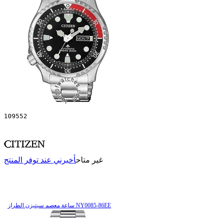
109552
غير متاح
أخبرني عند توفر المنتج
ساعة معصم سیتیزن الطراز NY0085-86EE