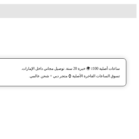
ساعات أصلية 100٪ 🌍 خبرة 20 سنة. توصيل مجاني داخل الإمارات.
تسوق الساعات الفاخرة الأصلية ⌚️ متجر دبي + شحن عالمي.