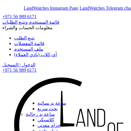
En
Ar
LandWatches Instagram Page
LandWatches Telegram cha
+971 56 989 6171
قائمة المستخدم وتتبع الطلبات
معلومات الحساب والشراء
تتبع الطلب
قائمة المفضلات
ملف المستخدم
آي-كلاب (نادي العملاء)
الدخول | التسجيل
+971 56 989 6171
ساعة يد نسائية
بحث سريع
ساعة يد رجالية
كلاسيكي
حزام معدني
حزام جلدي