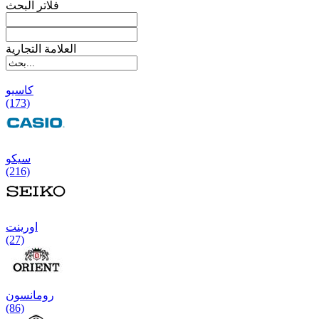
فلاتر البحث
العلامة التجارية
کاسیو
(173)
سیکو
(216)
اورینت
(27)
رومانسون
(86)