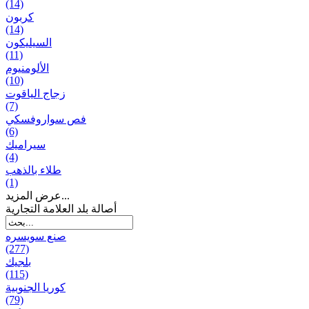
(14)
كربون
(14)
السيليكون
(11)
الألومنيوم
(10)
زجاج الياقوت
(7)
فص سواروفسكي
(6)
سيراميك
(4)
طلاء بالذهب
(1)
عرض المزيد...
أصالة بلد العلامة التجارية
صنع سویسره
(277)
بلجيك
(115)
كوريا الجنوبية
(79)