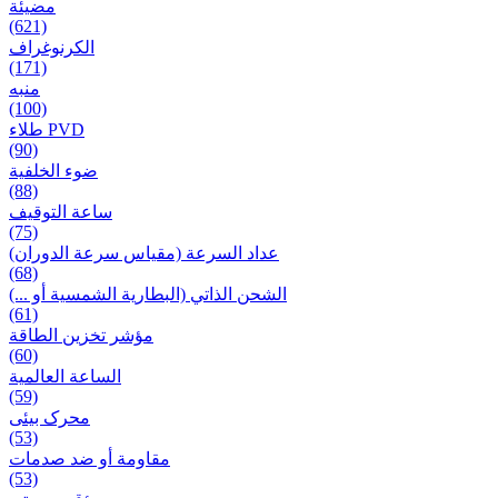
مضيئة
(621)
الكرنوغراف
(171)
منبه
(100)
طلاء PVD
(90)
ضوء الخلفية
(88)
ساعة التوقيف
(75)
عداد السرعة (مقياس سرعة الدوران)
(68)
الشحن الذاتي (البطارية الشمسية أو ...)
(61)
مؤشر تخزين الطاقة
(60)
الساعة العالمية
(59)
محرک بیئی
(53)
مقاومة أو ضد صدمات
(53)