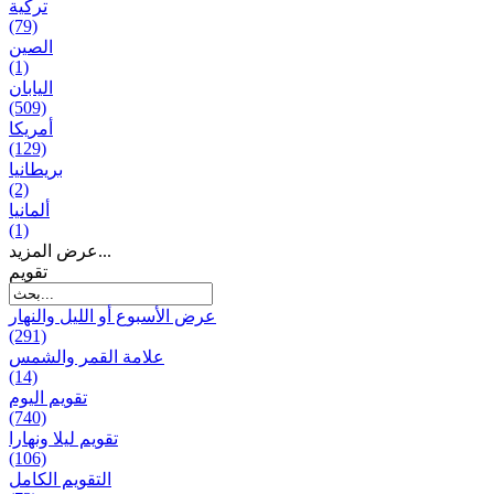
تركية
(79)
الصين
(1)
اليابان
(509)
أمريكا
(129)
بریطانیا
(2)
ألمانيا
(1)
عرض المزيد...
تقويم
عرض الأسبوع أو الليل والنهار
(291)
علامة القمر والشمس
(14)
تقویم الیوم
(740)
تقويم ليلا ونهارا
(106)
التقويم الكامل