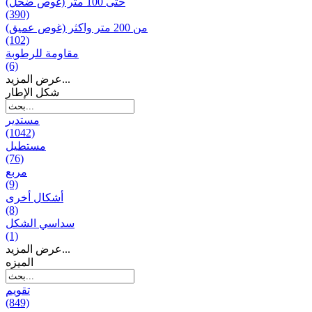
حتى 100 متر (غوص ضحل)
(390)
من 200 متر واکثر (غوص عميق)
(102)
مقاومة للرطوبة
(6)
عرض المزيد...
شكل الإطار
مستدير
(1042)
مستطيل
(76)
مربع
(9)
أشكال أخرى
(8)
سداسي الشكل
(1)
عرض المزيد...
المیزه
تقويم
(849)