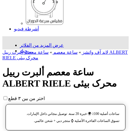
أشرطة فيديو
عرض المزيد من الفلاتر
بحث...
لاند آف واتشز
»
ساعة معصم
»
ساعة معصم ألبرت رييل ALBERT
RIELE محرک بیئی
ساعة معصم ألبرت رييل
ALBERT RIELE محرک بیئی
اختر من بين ٣ قطع
ساعات أصلية 100٪ 🌍 خبرة 20 سنة. توصيل مجاني داخل الإمارات.
تسوق الساعات الفاخرة الأصلية ⌚️ متجر دبي + شحن عالمي.