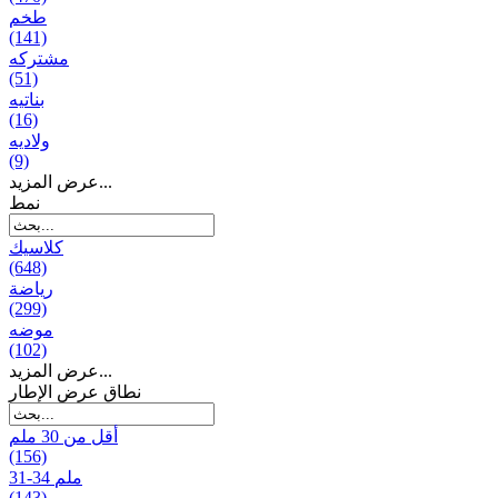
طخم
(141)
مشتركه
(51)
بناتیه
(16)
ولادیه
(9)
عرض المزيد...
نمط
كلاسيك
(648)
رياضة
(299)
موضه
(102)
عرض المزيد...
نطاق عرض الإطار
أقل من 30 ملم
(156)
31-34 ملم
(143)