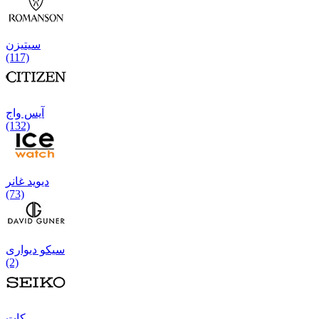
سیتیزن
(117)
آیس واج
(132)
دیوید غانر
(73)
سیکو دیواری
(2)
كات