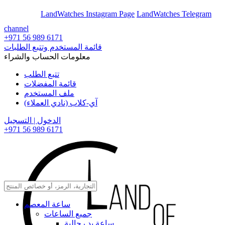
En
Ar
LandWatches Instagram Page
LandWatches Telegram
channel
+971 56 989 6171
قائمة المستخدم وتتبع الطلبات
معلومات الحساب والشراء
تتبع الطلب
قائمة المفضلات
ملف المستخدم
آي-كلاب (نادي العملاء)
الدخول | التسجيل
+971 56 989 6171
ساعة المعصم
جميع الساعات
ساعة يد رجالية