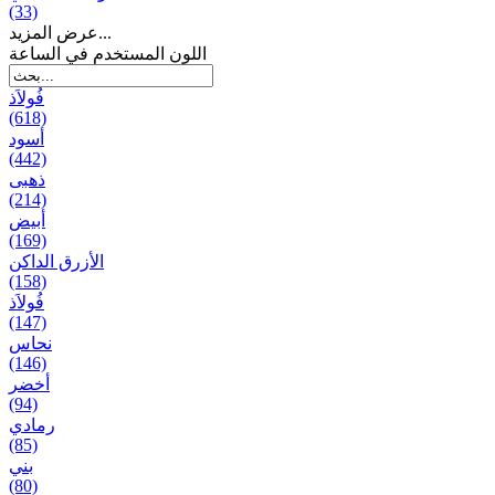
(33)
عرض المزيد...
اللون المستخدم في الساعة
فُولاَذ
(618)
أسود
(442)
ذهبی
(214)
أبيض
(169)
الأزرق الداكن
(158)
فُولاَذ
(147)
نحاس
(146)
أخضر
(94)
رمادي
(85)
بني
(80)