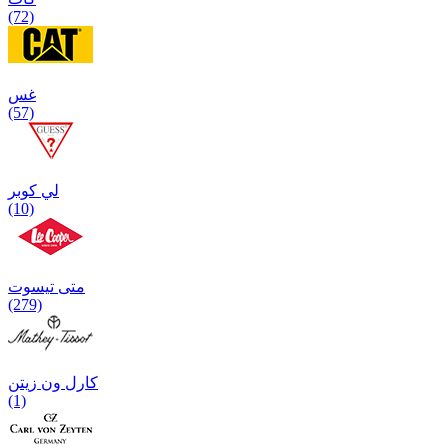
(72)
غس
(57)
لي كوبر
(10)
متی تیسوت
(279)
کارل ون زیتن
(1)