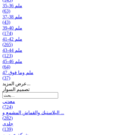
35-36 ملم
(63)
37-38 ملم
(43)
39-40 ملم
(174)
41-42 ملم
(265)
43-44 ملم
(123)
45-46 ملم
(64)
47 ملم وما فوق
(37)
عرض المزيد...
تصمیم السوار
معدنی
(724)
البلاستيك والقماش المشمع و ...
(282)
جلدی
(139)
شبكة خوصیه