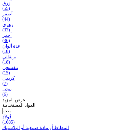
أزرق
(55)
أصفر
(44)
زهري
(37)
أحمر
(36)
عدة ألوان
(18)
برتقالي
(18)
بنفسجي
(15)
کریمی
(7)
بيجی
(6)
عرض المزيد...
المواد المستخدمة
فُولاَذ
(1085)
المطاط أو مادة صمغية أو البلاستيك