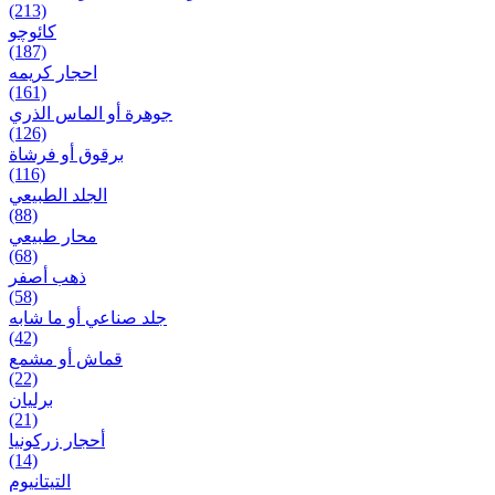
(213)
کائوچو
(187)
احجار کریمه
(161)
جوهرة أو الماس الذري
(126)
برقوق أو فرشاة
(116)
الجلد الطبيعي
(88)
محار طبيعي
(68)
ذهب أصفر
(58)
جلد صناعي أو ما شابه
(42)
قماش أو مشمع
(22)
برلیان
(21)
أحجار زركونيا
(14)
التيتانيوم