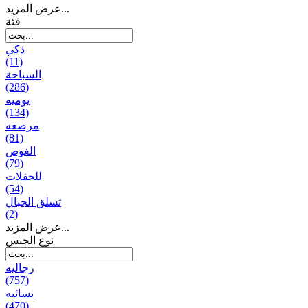
عرض المزيد...
فئة
ذكي
(11)
السباحة
(286)
يومیه
(134)
مرصعه
(81)
الغوص
(79)
للحفلات
(54)
تسلق الجبال
(2)
عرض المزيد...
نوع الجنس
رجالیه
(757)
نسائیه
(470)