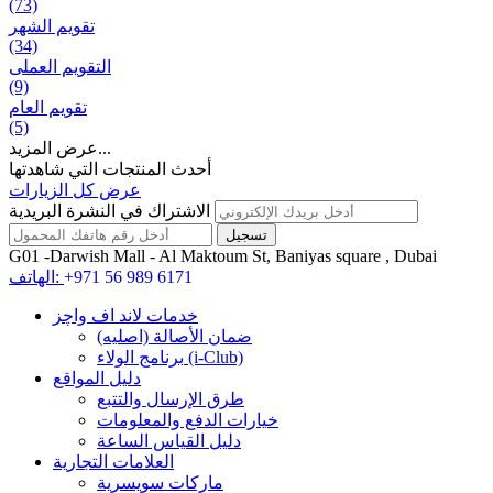
(73)
تقويم الشهر
(34)
التقويم العملی
(9)
تقويم العام
(5)
عرض المزيد...
أحدث المنتجات التي شاهدتها
عرض كل الزيارات
الاشتراك في النشرة البريدية
G01 -Darwish Mall - Al Maktoum St, Baniyas square , Dubai
+971 56 989 6171
الهاتف:
خدمات لاند اف واچز
ضمان الأصالة (اصلیه)
برنامج الولاء (i-Club)
دليل المواقع
طرق الإرسال والتتبع
خيارات الدفع والمعلومات
دليل القياس الساعة
العلامات التجارية
ماركات سويسرية