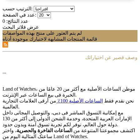
الترتيب حسب:
عدد في الصفحة:
عدد النتائج:
0
عرض فلاتر البحث
لم يتم العثور على منتج بهذه المواصفات
قائمة المنتجات المشابهة لاختيارك موجودة أدناه
وصف قصير عن اختياراتك
...
Land of Watches، موطن الساعات الأصلیة مع أکثر من 20 عامًا من
الخبرة فی بیع الساعات عبر الإنترنت.
نحن نقدم فقط
الساعات الأصلیة 100٪
من أرقى العلامات التجاریة
العالمیة.
مع إمکانیة التسوق المباشر فی دبی، والتوصیل المجانی داخل
الإمارات العربیة المتحدة، وخدمة الشحن الدولی إلى أکثر من 130
دولة حول العالم، نوفر لکم تجربة تسوق آمنة وبدون حدود.
اکتشف مجموعتنا المتنوعة من
الساعات الفاخرة والحصریة
، واختر
ساعتک المثالیة الیوم من Land of Watches.