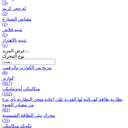
(3)
له حجر كريم
(2)
مقياس التسارع
(1)
تنبيه فلاش
(1)
تنبيه بالاهتزاز
(1)
عرض المزيد...
نوع المحرک
مزيج من الكوارتز والرقمي
(8)
كوارتز
(917)
ميكانيكي أوتوماتيكي
(152)
بطارية طاقة كهربائية لها القدرة على إعادة شحن البطارية بأي نوع
من مصادر الضوء
(81)
محرك بيئي للطاقة الشمسية
(55)
تکویک ميكانيكي