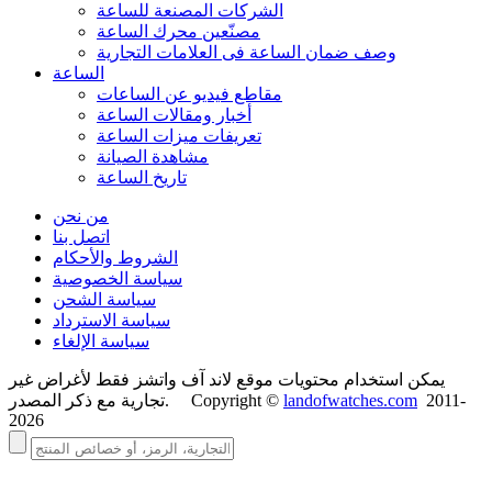
الشركات المصنعة للساعة
مصنّعين محرك الساعة
وصف ضمان الساعة فی العلامات التجارية
الساعة
مقاطع فيديو عن الساعات
أخبار ومقالات الساعة
تعريفات ميزات الساعة
مشاهدة الصيانة
تاريخ الساعة
من نحن
اتصل بنا
الشروط والأحكام
سياسة الخصوصية
سياسة الشحن
سياسة الاسترداد
سياسة الإلغاء
يمكن استخدام محتويات موقع لاند آف واتشز فقط لأغراض غير
2011-
landofwatches.com
تجارية مع ذكر المصدر. Copyright ©
2026