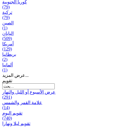
كوريا الجنوبية
(79)
تركية
(79)
الصين
(1)
اليابان
(509)
أمريكا
(129)
بریطانیا
(2)
ألمانيا
(1)
عرض المزيد...
تقويم
عرض الأسبوع أو الليل والنهار
(291)
علامة القمر والشمس
(14)
تقویم الیوم
(740)
تقويم ليلا ونهارا