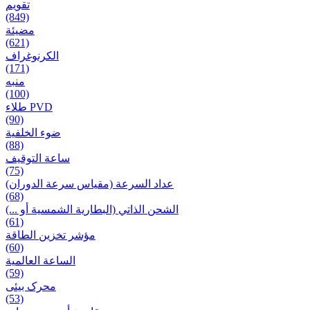
تقويم
(849)
مضيئة
(621)
الكرنوغراف
(171)
منبه
(100)
طلاء PVD
(90)
ضوء الخلفية
(88)
ساعة التوقيف
(75)
عداد السرعة (مقياس سرعة الدوران)
(68)
الشحن الذاتي (البطارية الشمسية أو ...)
(61)
مؤشر تخزين الطاقة
(60)
الساعة العالمية
(59)
محرک بیئی
(53)