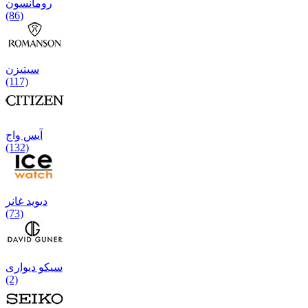
رومانسون
(86)
سیتیزن
(117)
آیس واج
(132)
دیوید غانر
(73)
سیکو دیواری
(2)