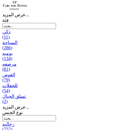
عرض المزيد...
فئة
ذكي
(11)
السباحة
(286)
يومیه
(134)
مرصعه
(81)
الغوص
(79)
للحفلات
(54)
تسلق الجبال
(2)
عرض المزيد...
نوع الجنس
رجالیه
(757)