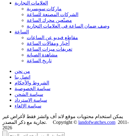
العلامات التجارية
ماركات سويسرية
الشركات المصنعة للساعة
مصنّعين محرك الساعة
وصف ضمان الساعة فی العلامات التجارية
الساعة
مقاطع فيديو عن الساعات
أخبار ومقالات الساعة
تعريفات ميزات الساعة
مشاهدة الصيانة
تاريخ الساعة
من نحن
اتصل بنا
الشروط والأحكام
سياسة الخصوصية
سياسة الشحن
سياسة الاسترداد
سياسة الإلغاء
يمكن استخدام محتويات موقع لاند آف واتشز فقط لأغراض غير
2011-
landofwatches.com
تجارية مع ذكر المصدر. Copyright ©
2026