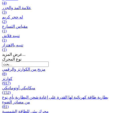
(4)
علامة المد والجزر
(3)
له حجر كريم
(2)
مقياس التسارع
(1)
تنبيه فلاش
(1)
تنبيه بالاهتزاز
(1)
عرض المزيد...
نوع المحرک
مزيج من الكوارتز والرقمي
(8)
كوارتز
(917)
ميكانيكي أوتوماتيكي
(152)
بطارية طاقة كهربائية لها القدرة على إعادة شحن البطارية بأي نوع
من مصادر الضوء
(81)
محرك بيئي للطاقة الشمسية