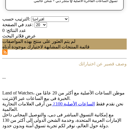
تسوق الساعات الفاخرة الأصلية ⌚️ متجر دبي + شحن عالمي.
الترتيب حسب:
عدد في الصفحة:
عدد النتائج:
0
عرض فلاتر البحث
لم يتم العثور على منتج بهذه المواصفات
قائمة المنتجات المشابهة لاختيارك موجودة أدناه
وصف قصير عن اختياراتك
...
Land of Watches، موطن الساعات الأصلیة مع أکثر من 20 عامًا من
الخبرة فی بیع الساعات عبر الإنترنت.
نحن نقدم فقط
الساعات الأصلیة 100٪
من أرقى العلامات التجاریة
العالمیة.
مع إمکانیة التسوق المباشر فی دبی، والتوصیل المجانی داخل
الإمارات العربیة المتحدة، وخدمة الشحن الدولی إلى أکثر من 130
دولة حول العالم، نوفر لکم تجربة تسوق آمنة وبدون حدود.