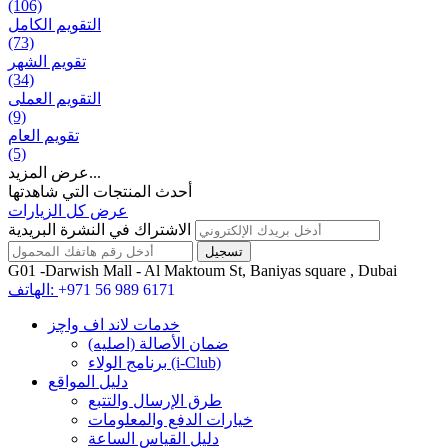
(106)
التقويم الكامل
(73)
تقويم الشهر
(34)
التقويم العملی
(9)
تقويم العام
(5)
عرض المزيد...
أحدث المنتجات التي شاهدتها
عرض كل الزيارات
الاشتراك في النشرة البريدية
G01 -Darwish Mall - Al Maktoum St, Baniyas square , Dubai
+971 56 989 6171
الهاتف:
خدمات لاند اف واچز
ضمان الأصالة (اصلیه)
برنامج الولاء (i-Club)
دليل المواقع
طرق الإرسال والتتبع
خيارات الدفع والمعلومات
دليل القياس الساعة