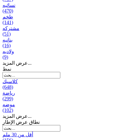
نسائیه
(470)
طخم
(141)
مشتركه
(51)
بناتیه
(16)
ولادیه
(9)
عرض المزيد...
نمط
كلاسيك
(648)
رياضة
(299)
موضه
(102)
عرض المزيد...
نطاق عرض الإطار
أقل من 30 ملم