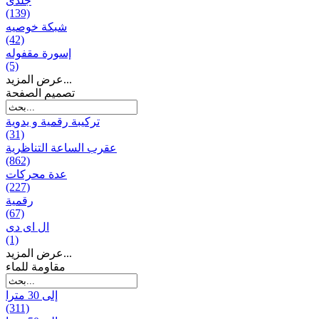
جلدی
(139)
شبكة خوصیه
(42)
إسورة مقفوله
(5)
عرض المزيد...
تصميم الصفحة
تركيبة رقمية و يدوية
(31)
عقرب الساعة التناظرية
(862)
عدة محركات
(227)
رقمية
(67)
ال ای دی
(1)
عرض المزيد...
مقاومة للماء
إلى 30 مترا
(311)