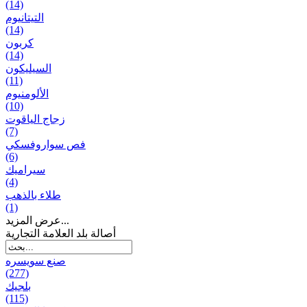
(14)
التيتانيوم
(14)
كربون
(14)
السيليكون
(11)
الألومنيوم
(10)
زجاج الياقوت
(7)
فص سواروفسكي
(6)
سيراميك
(4)
طلاء بالذهب
(1)
عرض المزيد...
أصالة بلد العلامة التجارية
صنع سویسره
(277)
بلجيك
(115)