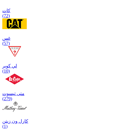
كات
(72)
غس
(57)
لي كوبر
(10)
متی تیسوت
(279)
کارل ون زیتن
(1)