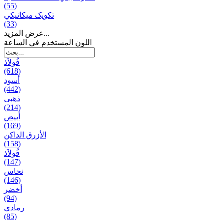
(55)
تکویک ميكانيكي
(33)
عرض المزيد...
اللون المستخدم في الساعة
فُولاَذ
(618)
أسود
(442)
ذهبی
(214)
أبيض
(169)
الأزرق الداكن
(158)
فُولاَذ
(147)
نحاس
(146)
أخضر
(94)
رمادي
(85)