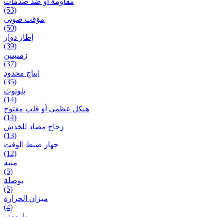
مقاومة أو ضد صدمات
(53)
مؤقت صوتی
(50)
إطار دوار
(39)
زمنیتین
(37)
إنتاج محدود
(35)
بلوتوث
(14)
هيكل عظمي أو قلب مفتوح
(14)
زجاج مضاد للخدش
(13)
جهاز ضبط الوقت
(12)
منبه
(5)
بوصلة
(5)
ميزان الحرارة
(4)
بارومتر