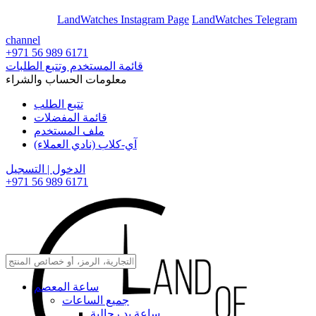
En
Ar
LandWatches Instagram Page
LandWatches Telegram
channel
+971 56 989 6171
قائمة المستخدم وتتبع الطلبات
معلومات الحساب والشراء
تتبع الطلب
قائمة المفضلات
ملف المستخدم
آي-كلاب (نادي العملاء)
الدخول | التسجيل
+971 56 989 6171
ساعة المعصم
جميع الساعات
ساعة يد رجالية