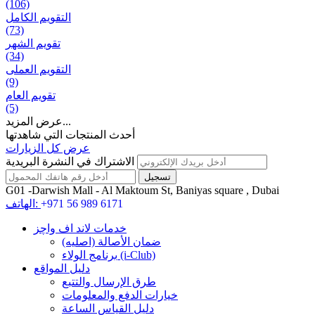
(106)
التقويم الكامل
(73)
تقويم الشهر
(34)
التقويم العملی
(9)
تقويم العام
(5)
عرض المزيد...
أحدث المنتجات التي شاهدتها
عرض كل الزيارات
الاشتراك في النشرة البريدية
G01 -Darwish Mall - Al Maktoum St, Baniyas square , Dubai
+971 56 989 6171
الهاتف:
خدمات لاند اف واچز
ضمان الأصالة (اصلیه)
برنامج الولاء (i-Club)
دليل المواقع
طرق الإرسال والتتبع
خيارات الدفع والمعلومات
دليل القياس الساعة