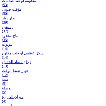
مقاومة أو ضد صدمات
(53)
مؤقت صوتی
(50)
إطار دوار
(39)
زمنیتین
(37)
إنتاج محدود
(35)
بلوتوث
(14)
هيكل عظمي أو قلب مفتوح
(14)
زجاج مضاد للخدش
(13)
جهاز ضبط الوقت
(12)
منبه
(5)
بوصلة
(5)
ميزان الحرارة
(4)
بارومتر