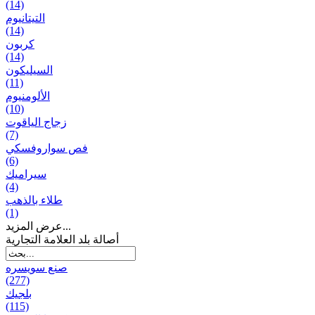
(14)
التيتانيوم
(14)
كربون
(14)
السيليكون
(11)
الألومنيوم
(10)
زجاج الياقوت
(7)
فص سواروفسكي
(6)
سيراميك
(4)
طلاء بالذهب
(1)
عرض المزيد...
أصالة بلد العلامة التجارية
صنع سویسره
(277)
بلجيك
(115)