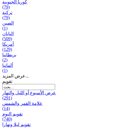
كوريا الجنوبية
(79)
تركية
(79)
الصين
(1)
اليابان
(509)
أمريكا
(129)
بریطانیا
(2)
ألمانيا
(1)
عرض المزيد...
تقويم
عرض الأسبوع أو الليل والنهار
(291)
علامة القمر والشمس
(14)
تقویم الیوم
(740)
تقويم ليلا ونهارا