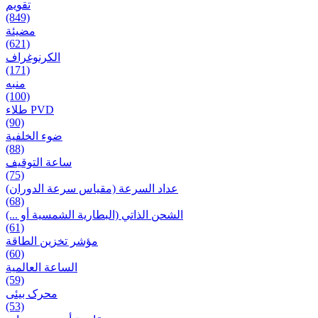
تقويم
(849)
مضيئة
(621)
الكرنوغراف
(171)
منبه
(100)
طلاء PVD
(90)
ضوء الخلفية
(88)
ساعة التوقيف
(75)
عداد السرعة (مقياس سرعة الدوران)
(68)
الشحن الذاتي (البطارية الشمسية أو ...)
(61)
مؤشر تخزين الطاقة
(60)
الساعة العالمية
(59)
محرک بیئی
(53)