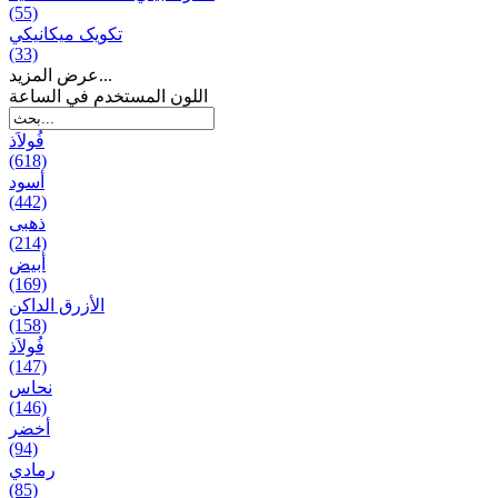
(55)
تکویک ميكانيكي
(33)
عرض المزيد...
اللون المستخدم في الساعة
فُولاَذ
(618)
أسود
(442)
ذهبی
(214)
أبيض
(169)
الأزرق الداكن
(158)
فُولاَذ
(147)
نحاس
(146)
أخضر
(94)
رمادي
(85)