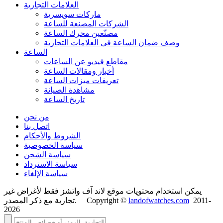
العلامات التجارية
ماركات سويسرية
الشركات المصنعة للساعة
مصنّعين محرك الساعة
وصف ضمان الساعة فی العلامات التجارية
الساعة
مقاطع فيديو عن الساعات
أخبار ومقالات الساعة
تعريفات ميزات الساعة
مشاهدة الصيانة
تاريخ الساعة
من نحن
اتصل بنا
الشروط والأحكام
سياسة الخصوصية
سياسة الشحن
سياسة الاسترداد
سياسة الإلغاء
يمكن استخدام محتويات موقع لاند آف واتشز فقط لأغراض غير
2011-
landofwatches.com
تجارية مع ذكر المصدر. Copyright ©
2026