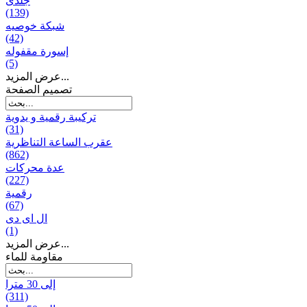
جلدی
(139)
شبكة خوصیه
(42)
إسورة مقفوله
(5)
عرض المزيد...
تصميم الصفحة
تركيبة رقمية و يدوية
(31)
عقرب الساعة التناظرية
(862)
عدة محركات
(227)
رقمية
(67)
ال ای دی
(1)
عرض المزيد...
مقاومة للماء
إلى 30 مترا
(311)