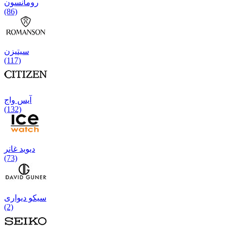
رومانسون
(86)
سیتیزن
(117)
آیس واج
(132)
دیوید غانر
(73)
سیکو دیواری
(2)