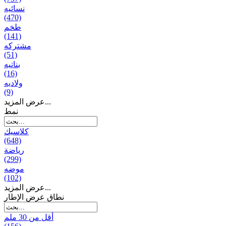
نسائیه
(470)
طخم
(141)
مشتركه
(51)
بناتیه
(16)
ولادیه
(9)
عرض المزيد...
نمط
كلاسيك
(648)
رياضة
(299)
موضه
(102)
عرض المزيد...
نطاق عرض الإطار
أقل من 30 ملم