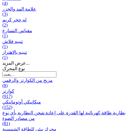
(4)
علامة المد والجزر
(3)
له حجر كريم
(2)
مقياس التسارع
(1)
تنبيه فلاش
(1)
تنبيه بالاهتزاز
(1)
عرض المزيد...
نوع المحرک
مزيج من الكوارتز والرقمي
(8)
كوارتز
(917)
ميكانيكي أوتوماتيكي
(152)
بطارية طاقة كهربائية لها القدرة على إعادة شحن البطارية بأي نوع
من مصادر الضوء
(81)
محرك بيئي للطاقة الشمسية