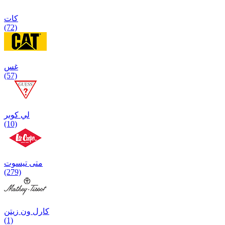
كات
(72)
غس
(57)
لي كوبر
(10)
متی تیسوت
(279)
کارل ون زیتن
(1)