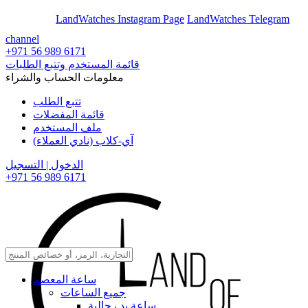
En
Ar
LandWatches Instagram Page
LandWatches Telegram
channel
+971 56 989 6171
قائمة المستخدم وتتبع الطلبات
معلومات الحساب والشراء
تتبع الطلب
قائمة المفضلات
ملف المستخدم
آي-كلاب (نادي العملاء)
الدخول | التسجيل
+971 56 989 6171
ساعة المعصم
جميع الساعات
ساعة يد رجالية