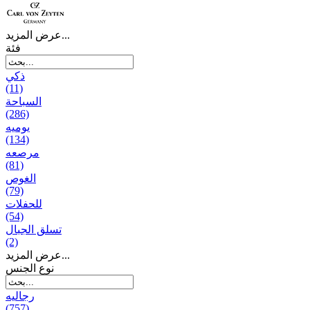
عرض المزيد...
فئة
ذكي
(11)
السباحة
(286)
يومیه
(134)
مرصعه
(81)
الغوص
(79)
للحفلات
(54)
تسلق الجبال
(2)
عرض المزيد...
نوع الجنس
رجالیه
(757)