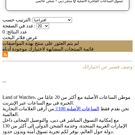
تسوق الساعات الفاخرة الأصلية ⌚️ متجر دبي + شحن عالمي.
الترتيب حسب:
عدد في الصفحة:
عدد النتائج:
0
عرض فلاتر البحث
لم يتم العثور على منتج بهذه المواصفات
قائمة المنتجات المشابهة لاختيارك موجودة أدناه
وصف قصير عن اختياراتك
...
Land of Watches، موطن الساعات الأصلیة مع أکثر من 20 عامًا من
الخبرة فی بیع الساعات عبر الإنترنت.
نحن نقدم فقط
الساعات الأصلیة 100٪
من أرقى العلامات التجاریة
العالمیة.
مع إمکانیة التسوق المباشر فی دبی، والتوصیل المجانی داخل
الإمارات العربیة المتحدة، وخدمة الشحن الدولی إلى أکثر من 130
دولة حول العالم، نوفر لکم تجربة تسوق آمنة وبدون حدود.