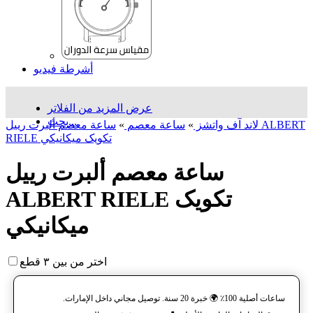
أشرطة فيديو
عرض المزيد من الفلاتر
بحث...
لاند آف واتشز
»
ساعة معصم
»
ساعة معصم ألبرت رييل ALBERT
RIELE تکویک ميكانيكي
ساعة معصم ألبرت رييل
ALBERT RIELE تکویک
ميكانيكي
اختر من بين ٣ قطع
ساعات أصلية 100٪ 🌍 خبرة 20 سنة. توصيل مجاني داخل الإمارات.