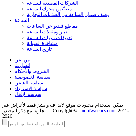
الشركات المصنعة للساعة
مصنّعين محرك الساعة
وصف ضمان الساعة فی العلامات التجارية
الساعة
مقاطع فيديو عن الساعات
أخبار ومقالات الساعة
تعريفات ميزات الساعة
مشاهدة الصيانة
تاريخ الساعة
من نحن
اتصل بنا
الشروط والأحكام
سياسة الخصوصية
سياسة الشحن
سياسة الاسترداد
سياسة الإلغاء
يمكن استخدام محتويات موقع لاند آف واتشز فقط لأغراض غير
2011-
landofwatches.com
تجارية مع ذكر المصدر. Copyright ©
2026