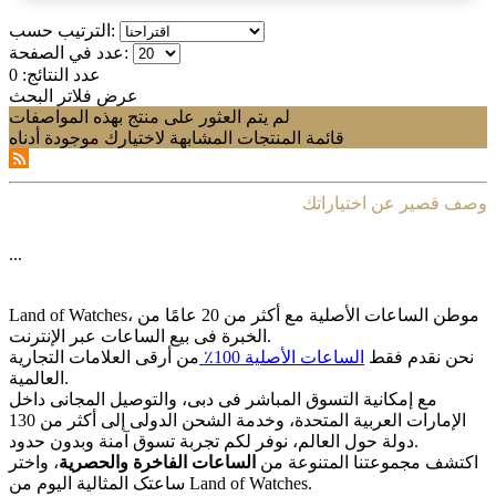
الترتيب حسب:
عدد في الصفحة:
عدد النتائج:
0
عرض فلاتر البحث
لم يتم العثور على منتج بهذه المواصفات
قائمة المنتجات المشابهة لاختيارك موجودة أدناه
وصف قصير عن اختياراتك
...
Land of Watches، موطن الساعات الأصلیة مع أکثر من 20 عامًا من
الخبرة فی بیع الساعات عبر الإنترنت.
نحن نقدم فقط
الساعات الأصلیة 100٪
من أرقى العلامات التجاریة
العالمیة.
مع إمکانیة التسوق المباشر فی دبی، والتوصیل المجانی داخل
الإمارات العربیة المتحدة، وخدمة الشحن الدولی إلى أکثر من 130
دولة حول العالم، نوفر لکم تجربة تسوق آمنة وبدون حدود.
اکتشف مجموعتنا المتنوعة من
الساعات الفاخرة والحصریة
، واختر
ساعتک المثالیة الیوم من Land of Watches.