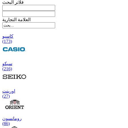
فلاتر البحث
العلامة التجارية
کاسیو
(173)
سیکو
(216)
اورینت
(27)
رومانسون
(86)