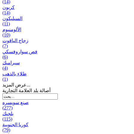
(14)
كربون
(14)
السيليكون
(11)
الألومنيوم
(10)
زجاج الياقوت
(7)
فص سواروفسكي
(6)
سيراميك
(4)
طلاء بالذهب
(1)
عرض المزيد...
أصالة بلد العلامة التجارية
صنع سویسره
(277)
بلجيك
(115)
كوريا الجنوبية
(79)