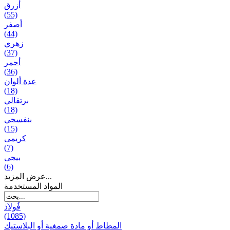
أزرق
(55)
أصفر
(44)
زهري
(37)
أحمر
(36)
عدة ألوان
(18)
برتقالي
(18)
بنفسجي
(15)
کریمی
(7)
بيجی
(6)
عرض المزيد...
المواد المستخدمة
فُولاَذ
(1085)
المطاط أو مادة صمغية أو البلاستيك