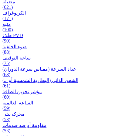
مضيئة
(621)
الكرنوغراف
(171)
منبه
(100)
طلاء PVD
(90)
ضوء الخلفية
(88)
ساعة التوقيف
(75)
عداد السرعة (مقياس سرعة الدوران)
(68)
الشحن الذاتي (البطارية الشمسية أو ...)
(61)
مؤشر تخزين الطاقة
(60)
الساعة العالمية
(59)
محرک بیئی
(53)
مقاومة أو ضد صدمات
(53)