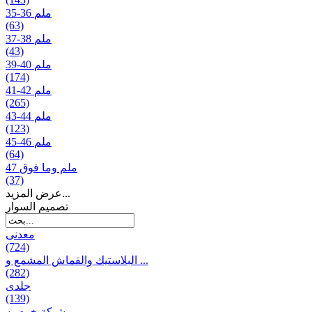
35-36 ملم
(63)
37-38 ملم
(43)
39-40 ملم
(174)
41-42 ملم
(265)
43-44 ملم
(123)
45-46 ملم
(64)
47 ملم وما فوق
(37)
عرض المزيد...
تصمیم السوار
معدنی
(724)
البلاستيك والقماش المشمع و ...
(282)
جلدی
(139)
شبكة خوصیه