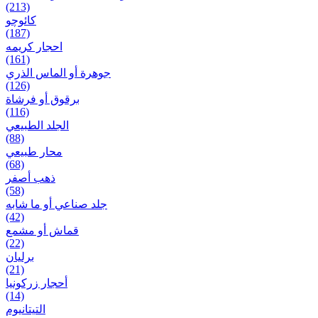
(213)
کائوچو
(187)
احجار کریمه
(161)
جوهرة أو الماس الذري
(126)
برقوق أو فرشاة
(116)
الجلد الطبيعي
(88)
محار طبيعي
(68)
ذهب أصفر
(58)
جلد صناعي أو ما شابه
(42)
قماش أو مشمع
(22)
برلیان
(21)
أحجار زركونيا
(14)
التيتانيوم