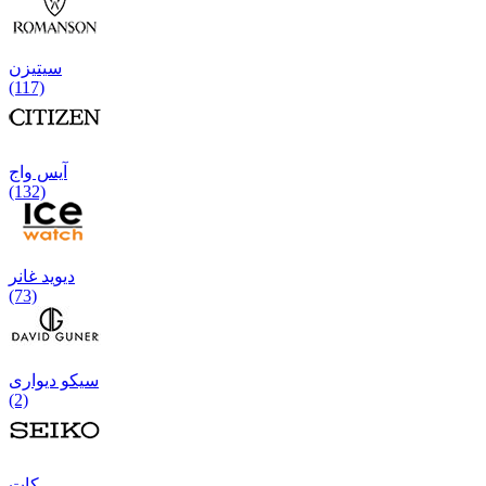
سیتیزن
(117)
آیس واج
(132)
دیوید غانر
(73)
سیکو دیواری
(2)
كات