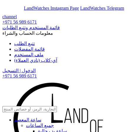
En
Ar
LandWatches Instagram Page
LandWatches Telegram
channel
+971 56 989 6171
قائمة المستخدم وتتبع الطلبات
معلومات الحساب والشراء
تتبع الطلب
قائمة المفضلات
ملف المستخدم
آي-كلاب (نادي العملاء)
الدخول | التسجيل
+971 56 989 6171
ساعة المعصم
جميع الساعات
ساعة يد رجالية