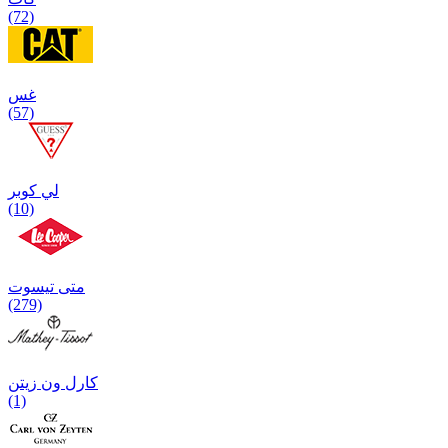
(72)
غس
(57)
لي كوبر
(10)
متی تیسوت
(279)
کارل ون زیتن
(1)