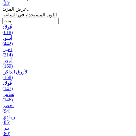
(33)
عرض المزيد...
اللون المستخدم في الساعة
فُولاَذ
(618)
أسود
(442)
ذهبی
(214)
أبيض
(169)
الأزرق الداكن
(158)
فُولاَذ
(147)
نحاس
(146)
أخضر
(94)
رمادي
(85)
بني
(80)