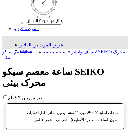
أشرطة فيديو
عرض المزيد من الفلاتر
بحث...
لاند آف واتشز
»
ساعة معصم
»
ساعة معصم سیکو SEIKO محرک
بیئی
ساعة معصم سیکو SEIKO
محرک بیئی
اختر من بين ٣ قطع
ساعات أصلية 100٪ 🌍 خبرة 20 سنة. توصيل مجاني داخل الإمارات.
تسوق الساعات الفاخرة الأصلية ⌚️ متجر دبي + شحن عالمي.