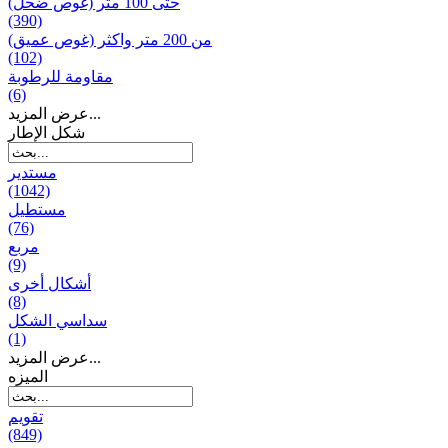
حتى 100 متر (غوص ضحل)
(390)
من 200 متر واکثر (غوص عميق)
(102)
مقاومة للرطوبة
(6)
عرض المزيد...
شكل الإطار
مستدير
(1042)
مستطيل
(76)
مربع
(9)
أشكال أخرى
(8)
سداسي الشكل
(1)
عرض المزيد...
المیزه
تقويم
(849)