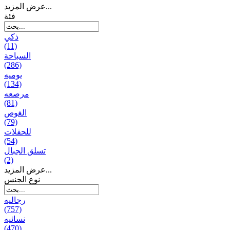
عرض المزيد...
فئة
ذكي
(11)
السباحة
(286)
يومیه
(134)
مرصعه
(81)
الغوص
(79)
للحفلات
(54)
تسلق الجبال
(2)
عرض المزيد...
نوع الجنس
رجالیه
(757)
نسائیه
(470)