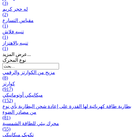
(3)
له حجر كريم
(2)
مقياس التسارع
(1)
تنبيه فلاش
(1)
تنبيه بالاهتزاز
(1)
عرض المزيد...
نوع المحرک
مزيج من الكوارتز والرقمي
(8)
كوارتز
(917)
ميكانيكي أوتوماتيكي
(152)
بطارية طاقة كهربائية لها القدرة على إعادة شحن البطارية بأي نوع
من مصادر الضوء
(81)
محرك بيئي للطاقة الشمسية
(55)
تکویک ميكانيكي