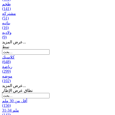
طخم
(141)
مشتركه
(51)
بناتیه
(16)
ولادیه
(9)
عرض المزيد...
نمط
كلاسيك
(648)
رياضة
(299)
موضه
(102)
عرض المزيد...
نطاق عرض الإطار
أقل من 30 ملم
(156)
31-34 ملم
(143)