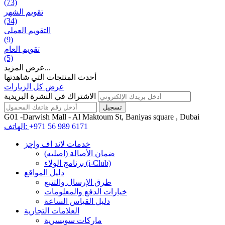
(73)
تقويم الشهر
(34)
التقويم العملی
(9)
تقويم العام
(5)
عرض المزيد...
أحدث المنتجات التي شاهدتها
عرض كل الزيارات
الاشتراك في النشرة البريدية
G01 -Darwish Mall - Al Maktoum St, Baniyas square , Dubai
+971 56 989 6171
الهاتف:
خدمات لاند اف واچز
ضمان الأصالة (اصلیه)
برنامج الولاء (i-Club)
دليل المواقع
طرق الإرسال والتتبع
خيارات الدفع والمعلومات
دليل القياس الساعة
العلامات التجارية
ماركات سويسرية