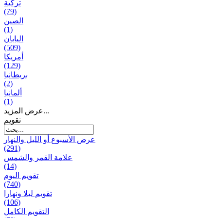
تركية
(79)
الصين
(1)
اليابان
(509)
أمريكا
(129)
بریطانیا
(2)
ألمانيا
(1)
عرض المزيد...
تقويم
عرض الأسبوع أو الليل والنهار
(291)
علامة القمر والشمس
(14)
تقویم الیوم
(740)
تقويم ليلا ونهارا
(106)
التقويم الكامل