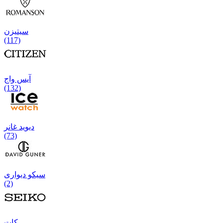
سیتیزن
(117)
آیس واج
(132)
دیوید غانر
(73)
سیکو دیواری
(2)
كات