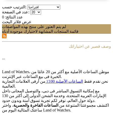
الترتيب حسب:
عدد في الصفحة:
عدد النتائج:
0
عرض فلاتر البحث
لم يتم العثور على منتج بهذه المواصفات
قائمة المنتجات المشابهة لاختيارك موجودة أدناه
وصف قصير عن اختياراتك
...
Land of Watches، موطن الساعات الأصلیة مع أکثر من 20 عامًا من
الخبرة فی بیع الساعات عبر الإنترنت.
نحن نقدم فقط
الساعات الأصلیة 100٪
من أرقى العلامات التجاریة
العالمیة.
مع إمکانیة التسوق المباشر فی دبی، والتوصیل المجانی داخل
الإمارات العربیة المتحدة، وخدمة الشحن الدولی إلى أکثر من 130
دولة حول العالم، نوفر لکم تجربة تسوق آمنة وبدون حدود.
اکتشف مجموعتنا المتنوعة من
الساعات الفاخرة والحصریة
، واختر
ساعتک المثالیة الیوم من Land of Watches.