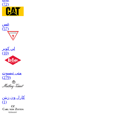
(72)
غس
(57)
لي كوبر
(10)
متی تیسوت
(279)
کارل ون زیتن
(1)