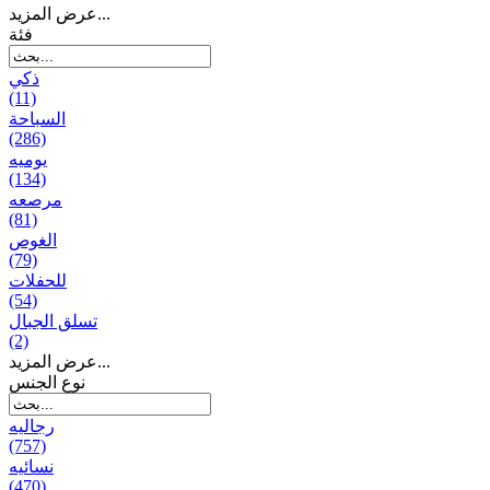
عرض المزيد...
فئة
ذكي
(11)
السباحة
(286)
يومیه
(134)
مرصعه
(81)
الغوص
(79)
للحفلات
(54)
تسلق الجبال
(2)
عرض المزيد...
نوع الجنس
رجالیه
(757)
نسائیه
(470)