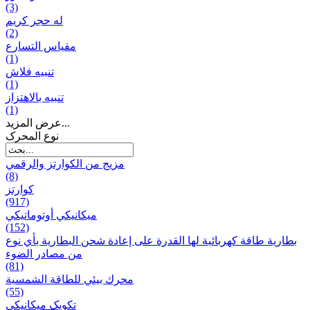
(3)
له حجر كريم
(2)
مقياس التسارع
(1)
تنبيه فلاش
(1)
تنبيه بالاهتزاز
(1)
عرض المزيد...
نوع المحرک
مزيج من الكوارتز والرقمي
(8)
كوارتز
(917)
ميكانيكي أوتوماتيكي
(152)
بطارية طاقة كهربائية لها القدرة على إعادة شحن البطارية بأي نوع
من مصادر الضوء
(81)
محرك بيئي للطاقة الشمسية
(55)
تکویک ميكانيكي