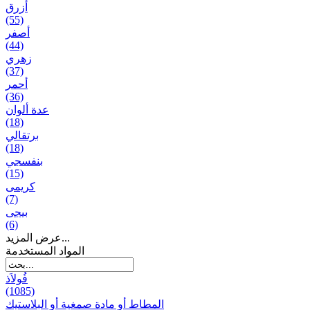
أزرق
(55)
أصفر
(44)
زهري
(37)
أحمر
(36)
عدة ألوان
(18)
برتقالي
(18)
بنفسجي
(15)
کریمی
(7)
بيجی
(6)
عرض المزيد...
المواد المستخدمة
فُولاَذ
(1085)
المطاط أو مادة صمغية أو البلاستيك