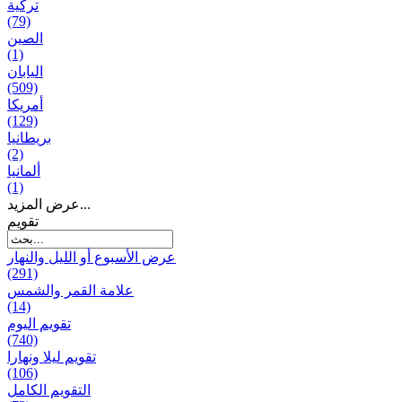
تركية
(79)
الصين
(1)
اليابان
(509)
أمريكا
(129)
بریطانیا
(2)
ألمانيا
(1)
عرض المزيد...
تقويم
عرض الأسبوع أو الليل والنهار
(291)
علامة القمر والشمس
(14)
تقویم الیوم
(740)
تقويم ليلا ونهارا
(106)
التقويم الكامل