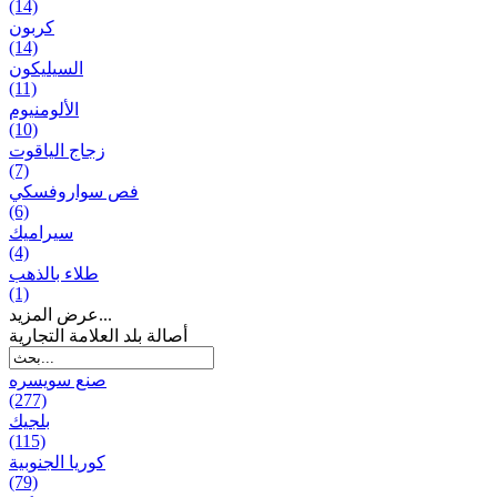
(14)
كربون
(14)
السيليكون
(11)
الألومنيوم
(10)
زجاج الياقوت
(7)
فص سواروفسكي
(6)
سيراميك
(4)
طلاء بالذهب
(1)
عرض المزيد...
أصالة بلد العلامة التجارية
صنع سویسره
(277)
بلجيك
(115)
كوريا الجنوبية
(79)