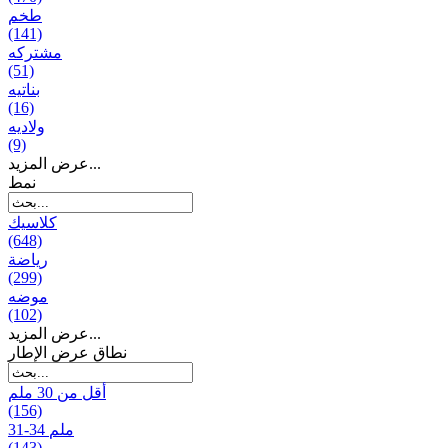
طخم
(141)
مشتركه
(51)
بناتیه
(16)
ولادیه
(9)
عرض المزيد...
نمط
كلاسيك
(648)
رياضة
(299)
موضه
(102)
عرض المزيد...
نطاق عرض الإطار
أقل من 30 ملم
(156)
31-34 ملم
(143)