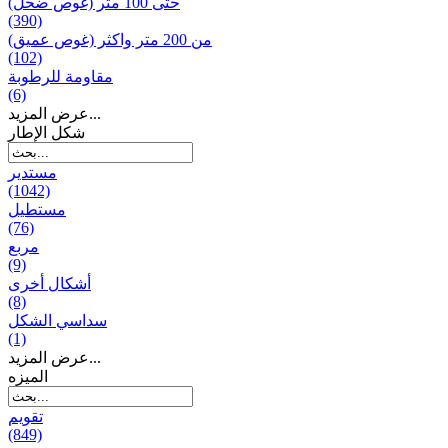
حتى 100 متر (غوص ضحل)
(390)
من 200 متر واکثر (غوص عميق)
(102)
مقاومة للرطوبة
(6)
عرض المزيد...
شكل الإطار
مستدير
(1042)
مستطيل
(76)
مربع
(9)
أشكال أخرى
(8)
سداسي الشكل
(1)
عرض المزيد...
المیزه
تقويم
(849)