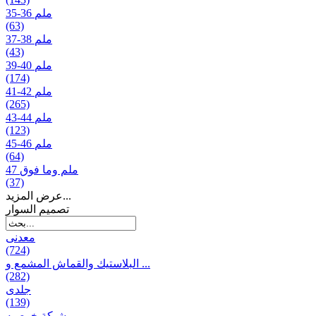
35-36 ملم
(63)
37-38 ملم
(43)
39-40 ملم
(174)
41-42 ملم
(265)
43-44 ملم
(123)
45-46 ملم
(64)
47 ملم وما فوق
(37)
عرض المزيد...
تصمیم السوار
معدنی
(724)
البلاستيك والقماش المشمع و ...
(282)
جلدی
(139)
شبكة خوصیه