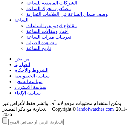
الشركات المصنعة للساعة
مصنّعين محرك الساعة
وصف ضمان الساعة فی العلامات التجارية
الساعة
مقاطع فيديو عن الساعات
أخبار ومقالات الساعة
تعريفات ميزات الساعة
مشاهدة الصيانة
تاريخ الساعة
من نحن
اتصل بنا
الشروط والأحكام
سياسة الخصوصية
سياسة الشحن
سياسة الاسترداد
سياسة الإلغاء
يمكن استخدام محتويات موقع لاند آف واتشز فقط لأغراض غير
2011-
landofwatches.com
تجارية مع ذكر المصدر. Copyright ©
2026