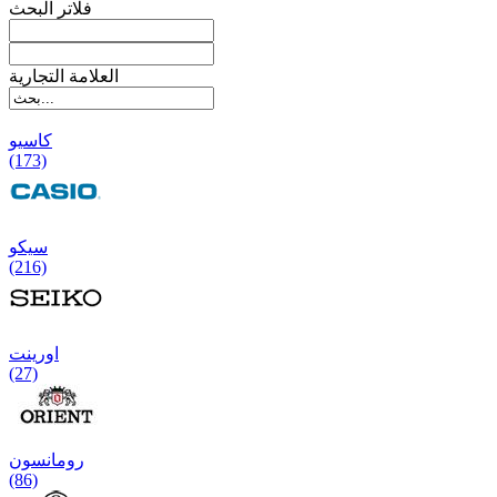
فلاتر البحث
العلامة التجارية
کاسیو
(173)
سیکو
(216)
اورینت
(27)
رومانسون
(86)