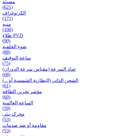
مضيئة
(621)
الكرنوغراف
(171)
منبه
(100)
طلاء PVD
(90)
ضوء الخلفية
(88)
ساعة التوقيف
(75)
عداد السرعة (مقياس سرعة الدوران)
(68)
الشحن الذاتي (البطارية الشمسية أو ...)
(61)
مؤشر تخزين الطاقة
(60)
الساعة العالمية
(59)
محرک بیئی
(53)
مقاومة أو ضد صدمات
(53)