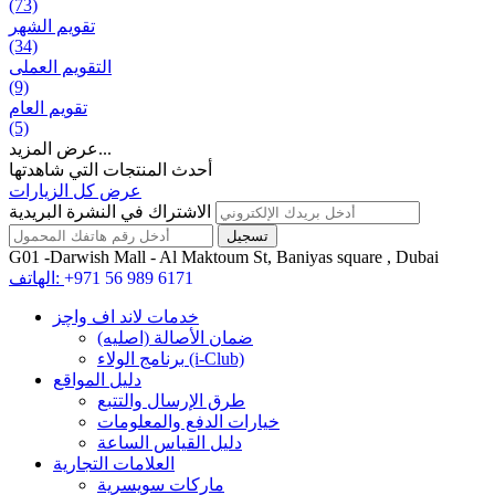
(73)
تقويم الشهر
(34)
التقويم العملی
(9)
تقويم العام
(5)
عرض المزيد...
أحدث المنتجات التي شاهدتها
عرض كل الزيارات
الاشتراك في النشرة البريدية
G01 -Darwish Mall - Al Maktoum St, Baniyas square , Dubai
+971 56 989 6171
الهاتف:
خدمات لاند اف واچز
ضمان الأصالة (اصلیه)
برنامج الولاء (i-Club)
دليل المواقع
طرق الإرسال والتتبع
خيارات الدفع والمعلومات
دليل القياس الساعة
العلامات التجارية
ماركات سويسرية