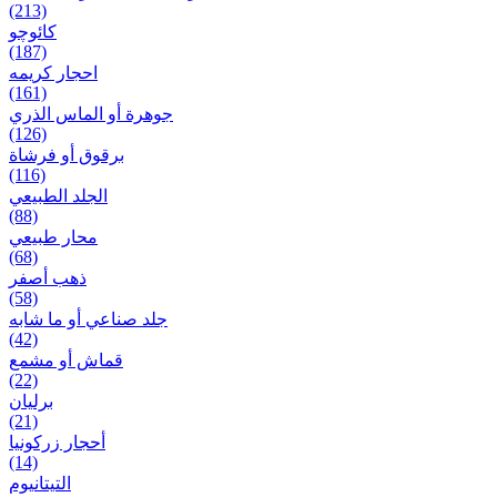
(213)
کائوچو
(187)
احجار کریمه
(161)
جوهرة أو الماس الذري
(126)
برقوق أو فرشاة
(116)
الجلد الطبيعي
(88)
محار طبيعي
(68)
ذهب أصفر
(58)
جلد صناعي أو ما شابه
(42)
قماش أو مشمع
(22)
برلیان
(21)
أحجار زركونيا
(14)
التيتانيوم