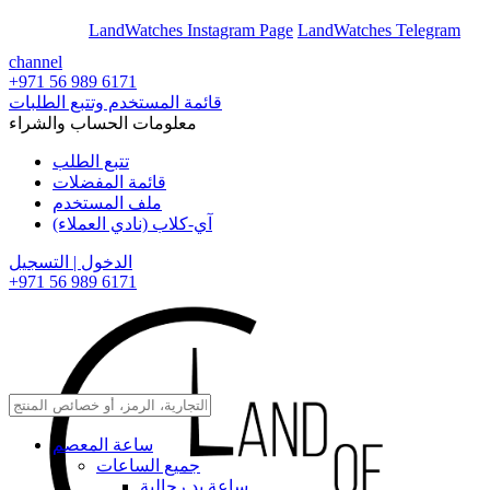
En
Ar
LandWatches Instagram Page
LandWatches Telegram
channel
+971 56 989 6171
قائمة المستخدم وتتبع الطلبات
معلومات الحساب والشراء
تتبع الطلب
قائمة المفضلات
ملف المستخدم
آي-كلاب (نادي العملاء)
الدخول | التسجيل
+971 56 989 6171
ساعة المعصم
جميع الساعات
ساعة يد رجالية