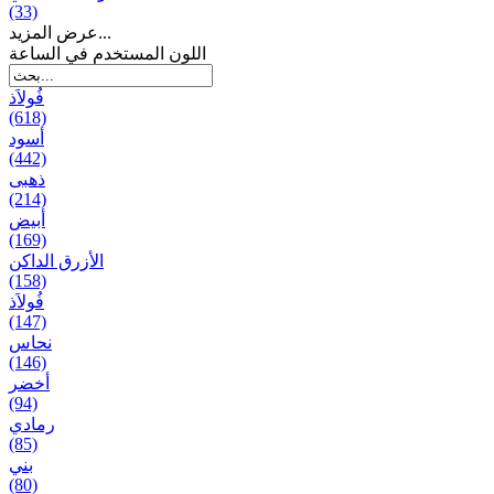
(33)
عرض المزيد...
اللون المستخدم في الساعة
فُولاَذ
(618)
أسود
(442)
ذهبی
(214)
أبيض
(169)
الأزرق الداكن
(158)
فُولاَذ
(147)
نحاس
(146)
أخضر
(94)
رمادي
(85)
بني
(80)