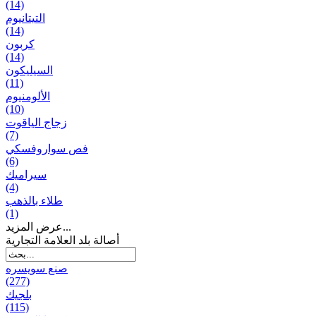
(14)
التيتانيوم
(14)
كربون
(14)
السيليكون
(11)
الألومنيوم
(10)
زجاج الياقوت
(7)
فص سواروفسكي
(6)
سيراميك
(4)
طلاء بالذهب
(1)
عرض المزيد...
أصالة بلد العلامة التجارية
صنع سویسره
(277)
بلجيك
(115)