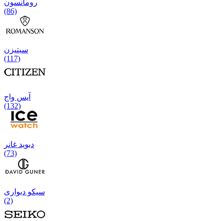
رومانسون
(86)
سیتیزن
(117)
آیس واج
(132)
دیوید غانر
(73)
سیکو دیواری
(2)