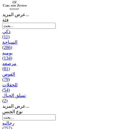
عرض المزيد...
فئة
ذكي
(11)
السباحة
(286)
يومیه
(134)
مرصعه
(81)
الغوص
(79)
للحفلات
(54)
تسلق الجبال
(2)
عرض المزيد...
نوع الجنس
رجالیه
(757)