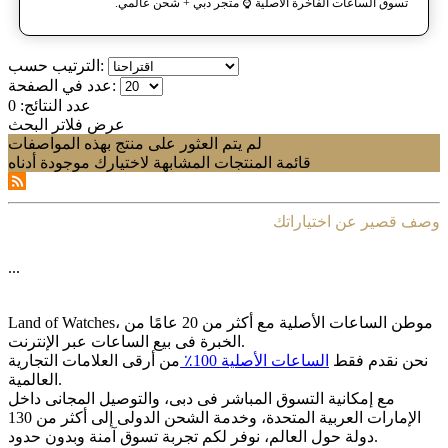
تسوق الساعات الفاخرة الأصلية ⌚️ متجر دبي + شحن عالمي.
الترتيب حسب:
عدد في الصفحة:
عدد النتائج:
0
عرض فلاتر البحث
لم يتم العثور على منتج بهذه المواصفات
قائمة المنتجات المشابهة لاختيارك موجودة أدناه
وصف قصير عن اختياراتك
...
Land of Watches، موطن الساعات الأصلیة مع أکثر من 20 عامًا من
الخبرة فی بیع الساعات عبر الإنترنت.
نحن نقدم فقط
الساعات الأصلیة 100٪
من أرقى العلامات التجاریة
العالمیة.
مع إمکانیة التسوق المباشر فی دبی، والتوصیل المجانی داخل
الإمارات العربیة المتحدة، وخدمة الشحن الدولی إلى أکثر من 130
دولة حول العالم، نوفر لکم تجربة تسوق آمنة وبدون حدود.