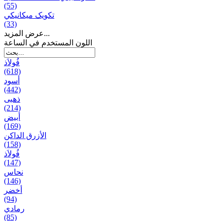
(55)
تکویک ميكانيكي
(33)
عرض المزيد...
اللون المستخدم في الساعة
فُولاَذ
(618)
أسود
(442)
ذهبی
(214)
أبيض
(169)
الأزرق الداكن
(158)
فُولاَذ
(147)
نحاس
(146)
أخضر
(94)
رمادي
(85)