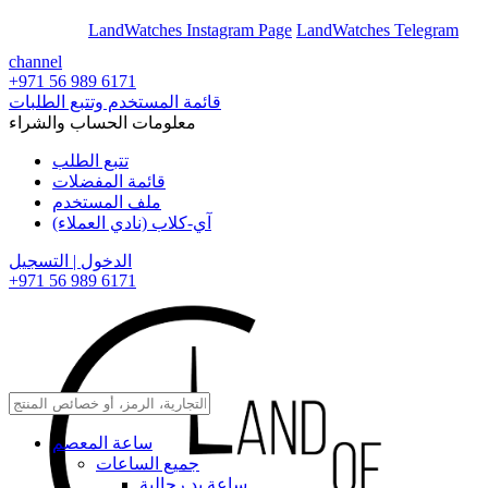
En
Ar
LandWatches Instagram Page
LandWatches Telegram
channel
+971 56 989 6171
قائمة المستخدم وتتبع الطلبات
معلومات الحساب والشراء
تتبع الطلب
قائمة المفضلات
ملف المستخدم
آي-كلاب (نادي العملاء)
الدخول | التسجيل
+971 56 989 6171
ساعة المعصم
جميع الساعات
ساعة يد رجالية