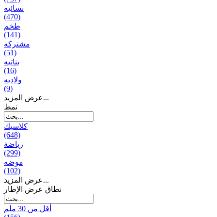
نسائیه
(470)
طخم
(141)
مشتركه
(51)
بناتیه
(16)
ولادیه
(9)
عرض المزيد...
نمط
كلاسيك
(648)
رياضة
(299)
موضه
(102)
عرض المزيد...
نطاق عرض الإطار
أقل من 30 ملم