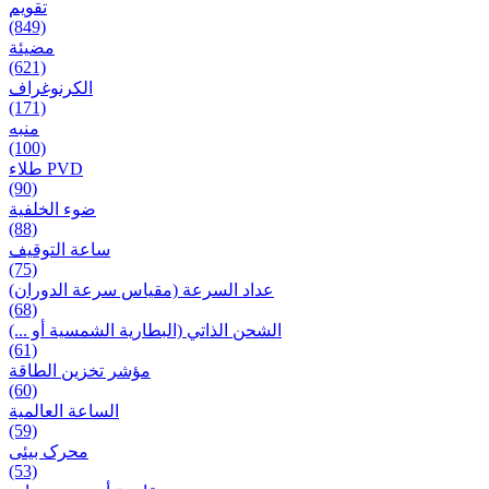
تقويم
(849)
مضيئة
(621)
الكرنوغراف
(171)
منبه
(100)
طلاء PVD
(90)
ضوء الخلفية
(88)
ساعة التوقيف
(75)
عداد السرعة (مقياس سرعة الدوران)
(68)
الشحن الذاتي (البطارية الشمسية أو ...)
(61)
مؤشر تخزين الطاقة
(60)
الساعة العالمية
(59)
محرک بیئی
(53)