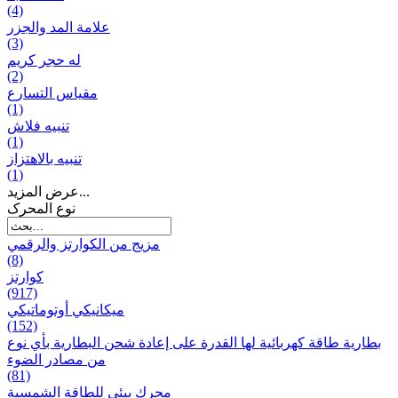
(4)
علامة المد والجزر
(3)
له حجر كريم
(2)
مقياس التسارع
(1)
تنبيه فلاش
(1)
تنبيه بالاهتزاز
(1)
عرض المزيد...
نوع المحرک
مزيج من الكوارتز والرقمي
(8)
كوارتز
(917)
ميكانيكي أوتوماتيكي
(152)
بطارية طاقة كهربائية لها القدرة على إعادة شحن البطارية بأي نوع
من مصادر الضوء
(81)
محرك بيئي للطاقة الشمسية