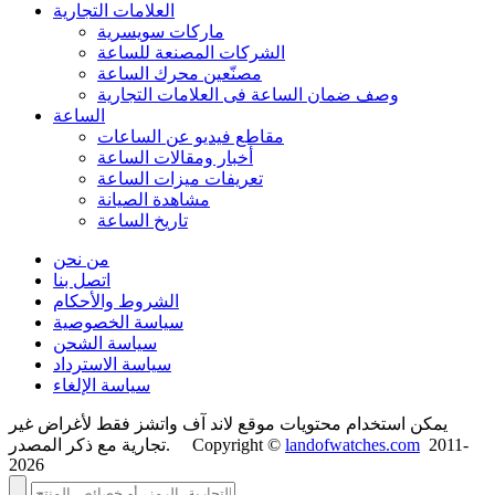
العلامات التجارية
ماركات سويسرية
الشركات المصنعة للساعة
مصنّعين محرك الساعة
وصف ضمان الساعة فی العلامات التجارية
الساعة
مقاطع فيديو عن الساعات
أخبار ومقالات الساعة
تعريفات ميزات الساعة
مشاهدة الصيانة
تاريخ الساعة
من نحن
اتصل بنا
الشروط والأحكام
سياسة الخصوصية
سياسة الشحن
سياسة الاسترداد
سياسة الإلغاء
يمكن استخدام محتويات موقع لاند آف واتشز فقط لأغراض غير
2011-
landofwatches.com
تجارية مع ذكر المصدر. Copyright ©
2026