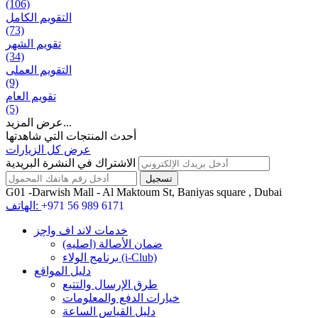
(106)
التقويم الكامل
(73)
تقويم الشهر
(34)
التقويم العملی
(9)
تقويم العام
(5)
عرض المزيد...
أحدث المنتجات التي شاهدتها
عرض كل الزيارات
الاشتراك في النشرة البريدية
G01 -Darwish Mall - Al Maktoum St, Baniyas square , Dubai
+971 56 989 6171
الهاتف:
خدمات لاند اف واچز
ضمان الأصالة (اصلیه)
برنامج الولاء (i-Club)
دليل المواقع
طرق الإرسال والتتبع
خيارات الدفع والمعلومات
دليل القياس الساعة