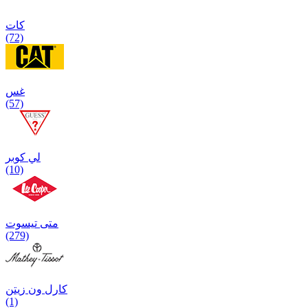
كات
(72)
غس
(57)
لي كوبر
(10)
متی تیسوت
(279)
کارل ون زیتن
(1)