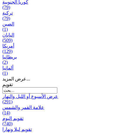
كوريا الجنوبية
(79)
تركية
(79)
الصين
(1)
اليابان
(509)
أمريكا
(129)
بریطانیا
(2)
ألمانيا
(1)
عرض المزيد...
تقويم
عرض الأسبوع أو الليل والنهار
(291)
علامة القمر والشمس
(14)
تقویم الیوم
(740)
تقويم ليلا ونهارا