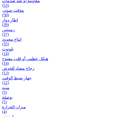
مقاومة أو ضد صدمات
(53)
مؤقت صوتی
(50)
إطار دوار
(39)
زمنیتین
(37)
إنتاج محدود
(35)
بلوتوث
(14)
هيكل عظمي أو قلب مفتوح
(14)
زجاج مضاد للخدش
(13)
جهاز ضبط الوقت
(12)
منبه
(5)
بوصلة
(5)
ميزان الحرارة
(4)
بارومتر