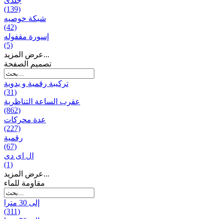
جلدی
(139)
شبكة خوصیه
(42)
إسورة مقفوله
(5)
عرض المزيد...
تصميم الصفحة
تركيبة رقمية و يدوية
(31)
عقرب الساعة التناظرية
(862)
عدة محركات
(227)
رقمية
(67)
ال ای دی
(1)
عرض المزيد...
مقاومة للماء
إلى 30 مترا
(311)