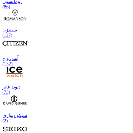
رومانسون
(86)
سیتیزن
(117)
آیس واج
(132)
دیوید غانر
(73)
سیکو دیواری
(2)