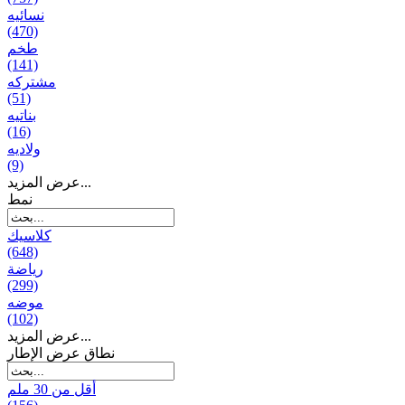
نسائیه
(470)
طخم
(141)
مشتركه
(51)
بناتیه
(16)
ولادیه
(9)
عرض المزيد...
نمط
كلاسيك
(648)
رياضة
(299)
موضه
(102)
عرض المزيد...
نطاق عرض الإطار
أقل من 30 ملم