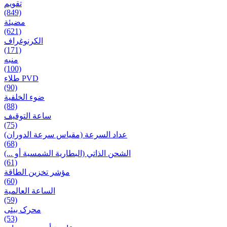
تقويم
(849)
مضيئة
(621)
الكرنوغراف
(171)
منبه
(100)
طلاء PVD
(90)
ضوء الخلفية
(88)
ساعة التوقيف
(75)
عداد السرعة (مقياس سرعة الدوران)
(68)
الشحن الذاتي (البطارية الشمسية أو ...)
(61)
مؤشر تخزين الطاقة
(60)
الساعة العالمية
(59)
محرک بیئی
(53)