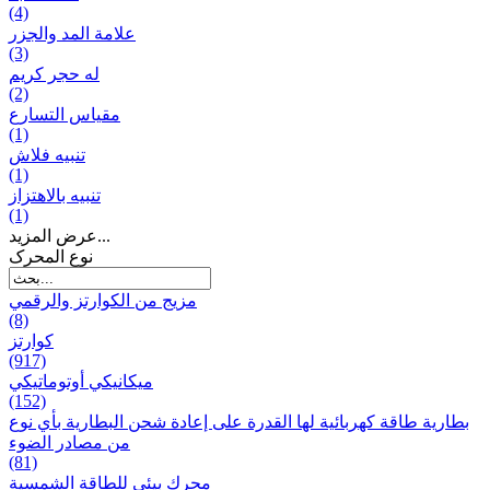
(4)
علامة المد والجزر
(3)
له حجر كريم
(2)
مقياس التسارع
(1)
تنبيه فلاش
(1)
تنبيه بالاهتزاز
(1)
عرض المزيد...
نوع المحرک
مزيج من الكوارتز والرقمي
(8)
كوارتز
(917)
ميكانيكي أوتوماتيكي
(152)
بطارية طاقة كهربائية لها القدرة على إعادة شحن البطارية بأي نوع
من مصادر الضوء
(81)
محرك بيئي للطاقة الشمسية