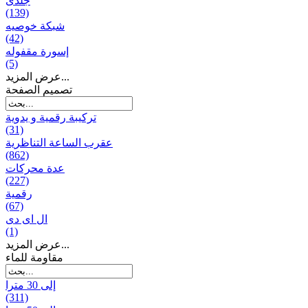
جلدی
(139)
شبكة خوصیه
(42)
إسورة مقفوله
(5)
عرض المزيد...
تصميم الصفحة
تركيبة رقمية و يدوية
(31)
عقرب الساعة التناظرية
(862)
عدة محركات
(227)
رقمية
(67)
ال ای دی
(1)
عرض المزيد...
مقاومة للماء
إلى 30 مترا
(311)