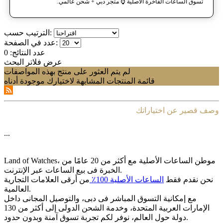
تسوق الساعات الفاخرة الأصلية ⌚️ متجر دبي + شحن عالمي.
الترتيب حسب:
عدد في الصفحة:
عدد النتائج:
0
عرض فلاتر البحث
لم يتم العثور على منتج بهذه المواصفات
قائمة المنتجات المشابهة لاختيارك موجودة أدناه
وصف قصير عن اختياراتك
...
Land of Watches، موطن الساعات الأصلیة مع أکثر من 20 عامًا من
الخبرة فی بیع الساعات عبر الإنترنت.
نحن نقدم فقط
الساعات الأصلیة 100٪
من أرقى العلامات التجاریة
العالمیة.
مع إمکانیة التسوق المباشر فی دبی، والتوصیل المجانی داخل
الإمارات العربیة المتحدة، وخدمة الشحن الدولی إلى أکثر من 130
دولة حول العالم، نوفر لکم تجربة تسوق آمنة وبدون حدود.