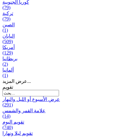
كوريا الجنوبية
(79)
تركية
(79)
الصين
(1)
اليابان
(509)
أمريكا
(129)
بریطانیا
(2)
ألمانيا
(1)
عرض المزيد...
تقويم
عرض الأسبوع أو الليل والنهار
(291)
علامة القمر والشمس
(14)
تقویم الیوم
(740)
تقويم ليلا ونهارا