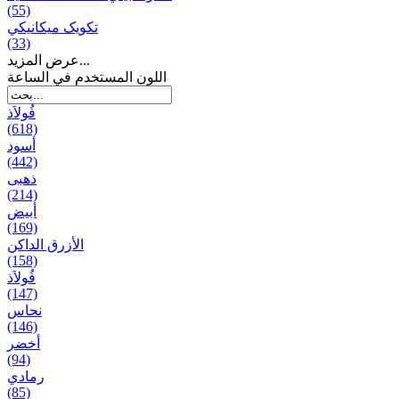
(55)
تکویک ميكانيكي
(33)
عرض المزيد...
اللون المستخدم في الساعة
فُولاَذ
(618)
أسود
(442)
ذهبی
(214)
أبيض
(169)
الأزرق الداكن
(158)
فُولاَذ
(147)
نحاس
(146)
أخضر
(94)
رمادي
(85)