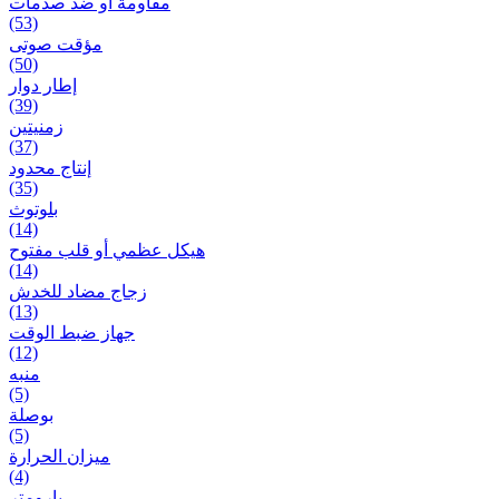
مقاومة أو ضد صدمات
(53)
مؤقت صوتی
(50)
إطار دوار
(39)
زمنیتین
(37)
إنتاج محدود
(35)
بلوتوث
(14)
هيكل عظمي أو قلب مفتوح
(14)
زجاج مضاد للخدش
(13)
جهاز ضبط الوقت
(12)
منبه
(5)
بوصلة
(5)
ميزان الحرارة
(4)
بارومتر