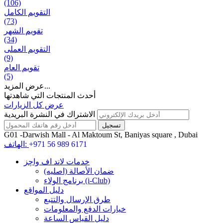
(106)
التقويم الكامل
(73)
تقويم الشهر
(34)
التقويم العملی
(9)
تقويم العام
(5)
عرض المزيد...
أحدث المنتجات التي شاهدتها
عرض كل الزيارات
الاشتراك في النشرة البريدية
G01 -Darwish Mall - Al Maktoum St, Baniyas square , Dubai
+971 56 989 6171
الهاتف:
خدمات لاند اف واچز
ضمان الأصالة (اصلیه)
برنامج الولاء (i-Club)
دليل المواقع
طرق الإرسال والتتبع
خيارات الدفع والمعلومات
دليل القياس الساعة