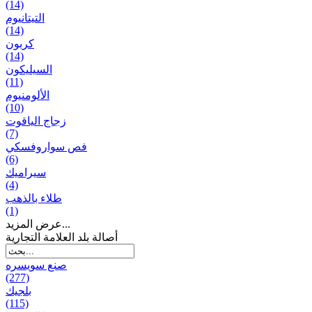
(14)
التيتانيوم
(14)
كربون
(14)
السيليكون
(11)
الألومنيوم
(10)
زجاج الياقوت
(7)
فص سواروفسكي
(6)
سيراميك
(4)
طلاء بالذهب
(1)
عرض المزيد...
أصالة بلد العلامة التجارية
صنع سویسره
(277)
بلجيك
(115)