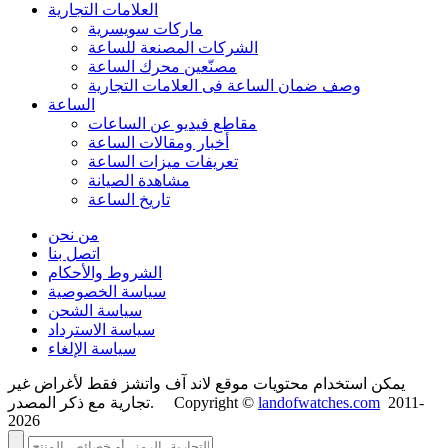
العلامات التجارية
ماركات سويسرية
الشركات المصنعة للساعة
مصنّعين محرك الساعة
وصف ضمان الساعة فی العلامات التجارية
الساعة
مقاطع فيديو عن الساعات
أخبار ومقالات الساعة
تعريفات ميزات الساعة
مشاهدة الصيانة
تاريخ الساعة
من نحن
اتصل بنا
الشروط والأحكام
سياسة الخصوصية
سياسة الشحن
سياسة الاسترداد
سياسة الإلغاء
يمكن استخدام محتويات موقع لاند آف واتشز فقط لأغراض غير
2011-
landofwatches.com
تجارية مع ذكر المصدر. Copyright ©
2026