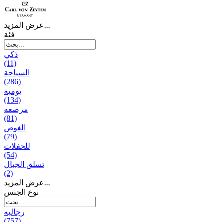
عرض المزيد...
فئة
ذكي
(11)
السباحة
(286)
يومیه
(134)
مرصعه
(81)
الغوص
(79)
للحفلات
(54)
تسلق الجبال
(2)
عرض المزيد...
نوع الجنس
رجالیه
(757)