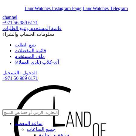
En
Ar
LandWatches Instagram Page
LandWatches Telegram
channel
+971 56 989 6171
قائمة المستخدم وتتبع الطلبات
معلومات الحساب والشراء
تتبع الطلب
قائمة المفضلات
ملف المستخدم
آي-كلاب (نادي العملاء)
الدخول | التسجيل
+971 56 989 6171
ساعة المعصم
جميع الساعات
ساعة يد رجالية