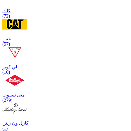
كات
(72)
غس
(57)
لي كوبر
(10)
متی تیسوت
(279)
کارل ون زیتن
(1)