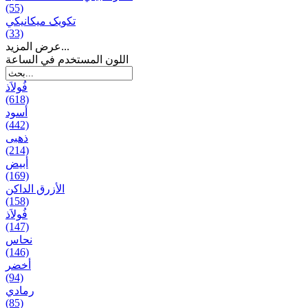
(55)
تکویک ميكانيكي
(33)
عرض المزيد...
اللون المستخدم في الساعة
فُولاَذ
(618)
أسود
(442)
ذهبی
(214)
أبيض
(169)
الأزرق الداكن
(158)
فُولاَذ
(147)
نحاس
(146)
أخضر
(94)
رمادي
(85)