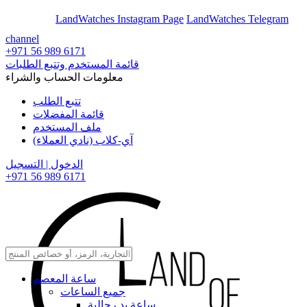
En
Ar
LandWatches Instagram Page
LandWatches Telegram
channel
+971 56 989 6171
قائمة المستخدم وتتبع الطلبات
معلومات الحساب والشراء
تتبع الطلب
قائمة المفضلات
ملف المستخدم
آي-كلاب (نادي العملاء)
الدخول | التسجيل
+971 56 989 6171
ساعة المعصم
جميع الساعات
ساعة يد رجالية