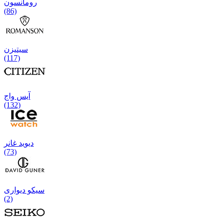
رومانسون
(86)
سیتیزن
(117)
آیس واج
(132)
دیوید غانر
(73)
سیکو دیواری
(2)