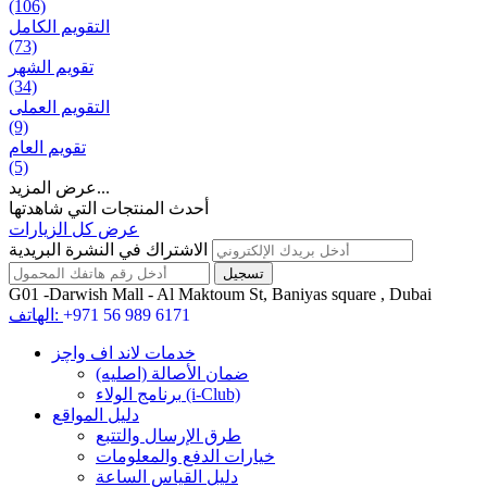
(106)
التقويم الكامل
(73)
تقويم الشهر
(34)
التقويم العملی
(9)
تقويم العام
(5)
عرض المزيد...
أحدث المنتجات التي شاهدتها
عرض كل الزيارات
الاشتراك في النشرة البريدية
G01 -Darwish Mall - Al Maktoum St, Baniyas square , Dubai
+971 56 989 6171
الهاتف:
خدمات لاند اف واچز
ضمان الأصالة (اصلیه)
برنامج الولاء (i-Club)
دليل المواقع
طرق الإرسال والتتبع
خيارات الدفع والمعلومات
دليل القياس الساعة