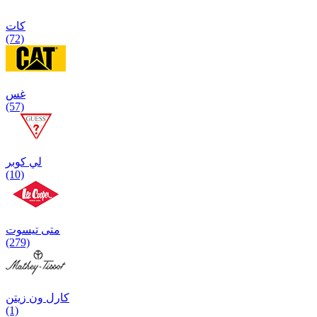
كات
(72)
غس
(57)
لي كوبر
(10)
متی تیسوت
(279)
کارل ون زیتن
(1)