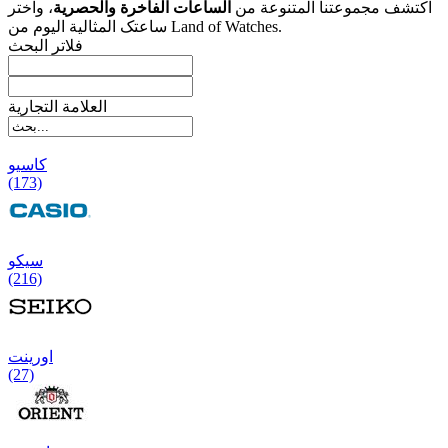
اکتشف مجموعتنا المتنوعة من
الساعات الفاخرة والحصریة
، واختر
ساعتک المثالیة الیوم من Land of Watches.
فلاتر البحث
العلامة التجارية
کاسیو
(173)
سیکو
(216)
اورینت
(27)