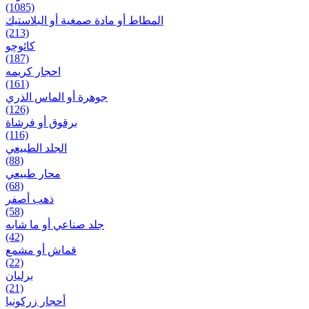
(1085)
المطاط أو مادة صمغية أو البلاستيك
(213)
کائوچو
(187)
احجار کریمه
(161)
جوهرة أو الماس الذري
(126)
برقوق أو فرشاة
(116)
الجلد الطبيعي
(88)
محار طبيعي
(68)
ذهب أصفر
(58)
جلد صناعي أو ما شابه
(42)
قماش أو مشمع
(22)
برلیان
(21)
أحجار زركونيا