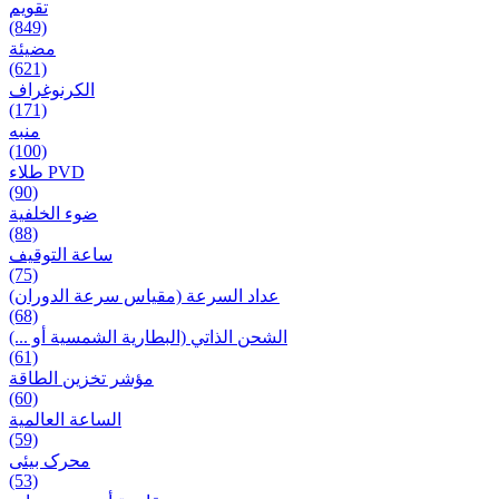
تقويم
(849)
مضيئة
(621)
الكرنوغراف
(171)
منبه
(100)
طلاء PVD
(90)
ضوء الخلفية
(88)
ساعة التوقيف
(75)
عداد السرعة (مقياس سرعة الدوران)
(68)
الشحن الذاتي (البطارية الشمسية أو ...)
(61)
مؤشر تخزين الطاقة
(60)
الساعة العالمية
(59)
محرک بیئی
(53)