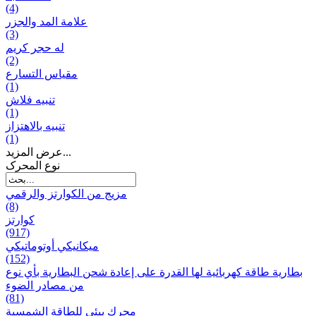
(4)
علامة المد والجزر
(3)
له حجر كريم
(2)
مقياس التسارع
(1)
تنبيه فلاش
(1)
تنبيه بالاهتزاز
(1)
عرض المزيد...
نوع المحرک
مزيج من الكوارتز والرقمي
(8)
كوارتز
(917)
ميكانيكي أوتوماتيكي
(152)
بطارية طاقة كهربائية لها القدرة على إعادة شحن البطارية بأي نوع
من مصادر الضوء
(81)
محرك بيئي للطاقة الشمسية