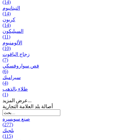
(14)
التيتانيوم
(14)
كربون
(14)
السيليكون
(11)
الألومنيوم
(10)
زجاج الياقوت
(7)
فص سواروفسكي
(6)
سيراميك
(4)
طلاء بالذهب
(1)
عرض المزيد...
أصالة بلد العلامة التجارية
صنع سویسره
(277)
بلجيك
(115)