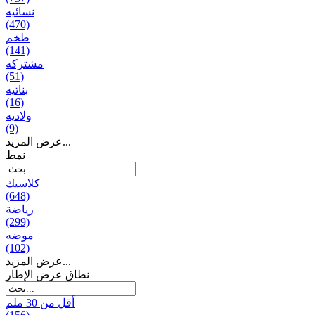
نسائیه
(470)
طخم
(141)
مشتركه
(51)
بناتیه
(16)
ولادیه
(9)
عرض المزيد...
نمط
كلاسيك
(648)
رياضة
(299)
موضه
(102)
عرض المزيد...
نطاق عرض الإطار
أقل من 30 ملم