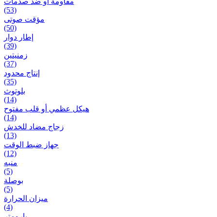
مقاومة أو ضد صدمات
(53)
مؤقت صوتی
(50)
إطار دوار
(39)
زمنیتین
(37)
إنتاج محدود
(35)
بلوتوث
(14)
هيكل عظمي أو قلب مفتوح
(14)
زجاج مضاد للخدش
(13)
جهاز ضبط الوقت
(12)
منبه
(5)
بوصلة
(5)
ميزان الحرارة
(4)
بارومتر