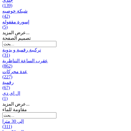
جلدی
(139)
شبكة خوصیه
(42)
إسورة مقفوله
(5)
عرض المزيد...
تصميم الصفحة
تركيبة رقمية و يدوية
(31)
عقرب الساعة التناظرية
(862)
عدة محركات
(227)
رقمية
(67)
ال ای دی
(1)
عرض المزيد...
مقاومة للماء
إلى 30 مترا
(311)