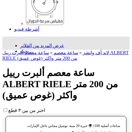
أشرطة فيديو
عرض المزيد من الفلاتر
بحث...
لاند آف واتشز
»
ساعة معصم
»
ساعة معصم ألبرت رييل ALBERT
RIELE من 200 متر واکثر (غوص عميق)
ساعة معصم ألبرت رييل
ALBERT RIELE من 200 متر
واکثر (غوص عميق)
اختر من بين ٣ قطع
ساعات أصلية 100٪ 🌍 خبرة 20 سنة. توصيل مجاني داخل الإمارات.