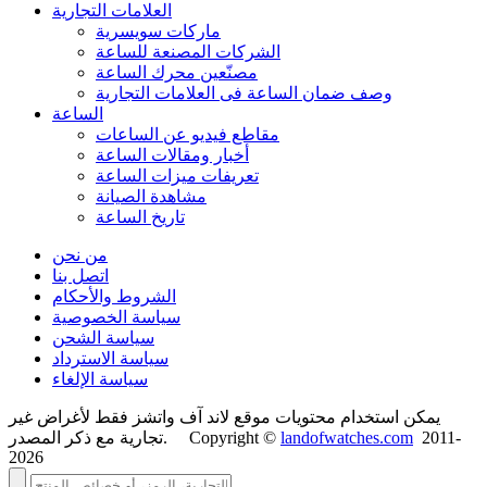
العلامات التجارية
ماركات سويسرية
الشركات المصنعة للساعة
مصنّعين محرك الساعة
وصف ضمان الساعة فی العلامات التجارية
الساعة
مقاطع فيديو عن الساعات
أخبار ومقالات الساعة
تعريفات ميزات الساعة
مشاهدة الصيانة
تاريخ الساعة
من نحن
اتصل بنا
الشروط والأحكام
سياسة الخصوصية
سياسة الشحن
سياسة الاسترداد
سياسة الإلغاء
يمكن استخدام محتويات موقع لاند آف واتشز فقط لأغراض غير
2011-
landofwatches.com
تجارية مع ذكر المصدر. Copyright ©
2026