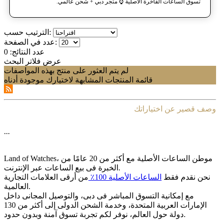
تسوق الساعات الفاخرة الأصلية ⌚️ متجر دبي + شحن عالمي.
الترتيب حسب:
عدد في الصفحة:
عدد النتائج:
0
عرض فلاتر البحث
لم يتم العثور على منتج بهذه المواصفات
قائمة المنتجات المشابهة لاختيارك موجودة أدناه
وصف قصير عن اختياراتك
...
Land of Watches، موطن الساعات الأصلیة مع أکثر من 20 عامًا من
الخبرة فی بیع الساعات عبر الإنترنت.
نحن نقدم فقط
الساعات الأصلیة 100٪
من أرقى العلامات التجاریة
العالمیة.
مع إمکانیة التسوق المباشر فی دبی، والتوصیل المجانی داخل
الإمارات العربیة المتحدة، وخدمة الشحن الدولی إلى أکثر من 130
دولة حول العالم، نوفر لکم تجربة تسوق آمنة وبدون حدود.