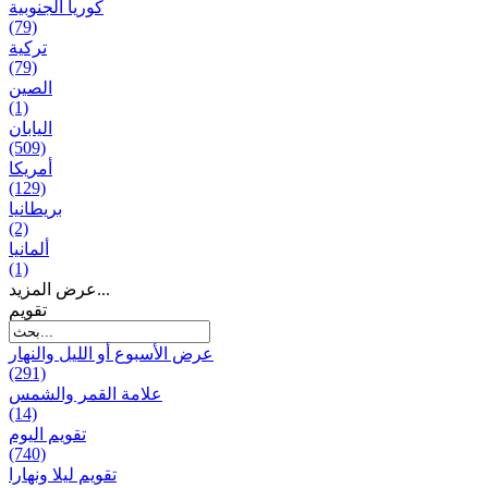
كوريا الجنوبية
(79)
تركية
(79)
الصين
(1)
اليابان
(509)
أمريكا
(129)
بریطانیا
(2)
ألمانيا
(1)
عرض المزيد...
تقويم
عرض الأسبوع أو الليل والنهار
(291)
علامة القمر والشمس
(14)
تقویم الیوم
(740)
تقويم ليلا ونهارا