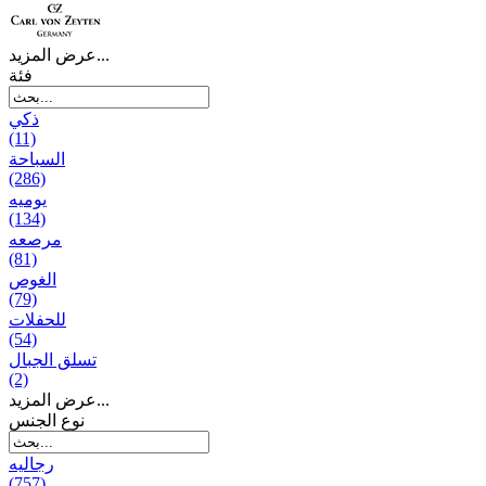
عرض المزيد...
فئة
ذكي
(11)
السباحة
(286)
يومیه
(134)
مرصعه
(81)
الغوص
(79)
للحفلات
(54)
تسلق الجبال
(2)
عرض المزيد...
نوع الجنس
رجالیه
(757)