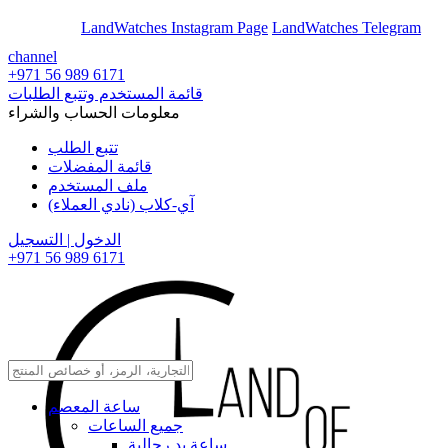
En
Ar
LandWatches Instagram Page
LandWatches Telegram
channel
+971 56 989 6171
قائمة المستخدم وتتبع الطلبات
معلومات الحساب والشراء
تتبع الطلب
قائمة المفضلات
ملف المستخدم
آي-كلاب (نادي العملاء)
الدخول | التسجيل
+971 56 989 6171
ساعة المعصم
جميع الساعات
ساعة يد رجالية