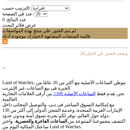
الترتيب حسب:
عدد في الصفحة:
عدد النتائج:
0
عرض فلاتر البحث
لم يتم العثور على منتج بهذه المواصفات
قائمة المنتجات المشابهة لاختيارك موجودة أدناه
وصف قصير عن اختياراتك
...
Land of Watches، موطن الساعات الأصلیة مع أکثر من 20 عامًا من
الخبرة فی بیع الساعات عبر الإنترنت.
نحن نقدم فقط
الساعات الأصلیة 100٪
من أرقى العلامات التجاریة
العالمیة.
مع إمکانیة التسوق المباشر فی دبی، والتوصیل المجانی داخل
الإمارات العربیة المتحدة، وخدمة الشحن الدولی إلى أکثر من 130
دولة حول العالم، نوفر لکم تجربة تسوق آمنة وبدون حدود.
اکتشف مجموعتنا المتنوعة من
الساعات الفاخرة والحصریة
، واختر
ساعتک المثالیة الیوم من Land of Watches.