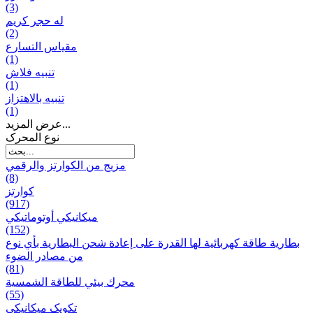
(3)
له حجر كريم
(2)
مقياس التسارع
(1)
تنبيه فلاش
(1)
تنبيه بالاهتزاز
(1)
عرض المزيد...
نوع المحرک
مزيج من الكوارتز والرقمي
(8)
كوارتز
(917)
ميكانيكي أوتوماتيكي
(152)
بطارية طاقة كهربائية لها القدرة على إعادة شحن البطارية بأي نوع
من مصادر الضوء
(81)
محرك بيئي للطاقة الشمسية
(55)
تکویک ميكانيكي