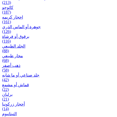
(213)
کائوچو
(187)
احجار کریمه
(161)
جوهرة أو الماس الذري
(126)
برقوق أو فرشاة
(116)
الجلد الطبيعي
(88)
محار طبيعي
(68)
ذهب أصفر
(58)
جلد صناعي أو ما شابه
(42)
قماش أو مشمع
(22)
برلیان
(21)
أحجار زركونيا
(14)
التيتانيوم