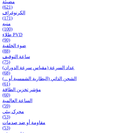
مضيئة
(621)
الكرنوغراف
(171)
منبه
(100)
طلاء PVD
(90)
ضوء الخلفية
(88)
ساعة التوقيف
(75)
عداد السرعة (مقياس سرعة الدوران)
(68)
الشحن الذاتي (البطارية الشمسية أو ...)
(61)
مؤشر تخزين الطاقة
(60)
الساعة العالمية
(59)
محرک بیئی
(53)
مقاومة أو ضد صدمات
(53)