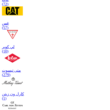
(72)
غس
(57)
لي كوبر
(10)
متی تیسوت
(279)
کارل ون زیتن
(1)