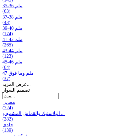
35-36 ملم
(63)
37-38 ملم
(43)
39-40 ملم
(174)
41-42 ملم
(265)
43-44 ملم
(123)
45-46 ملم
(64)
47 ملم وما فوق
(37)
عرض المزيد...
تصمیم السوار
معدنی
(724)
البلاستيك والقماش المشمع و ...
(282)
جلدی
(139)
شبكة خوصیه