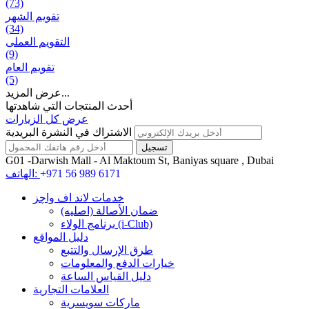
(73)
تقويم الشهر
(34)
التقويم العملی
(9)
تقويم العام
(5)
عرض المزيد...
أحدث المنتجات التي شاهدتها
عرض كل الزيارات
الاشتراك في النشرة البريدية
G01 -Darwish Mall - Al Maktoum St, Baniyas square , Dubai
+971 56 989 6171
الهاتف:
خدمات لاند اف واچز
ضمان الأصالة (اصلیه)
برنامج الولاء (i-Club)
دليل المواقع
طرق الإرسال والتتبع
خيارات الدفع والمعلومات
دليل القياس الساعة
العلامات التجارية
ماركات سويسرية