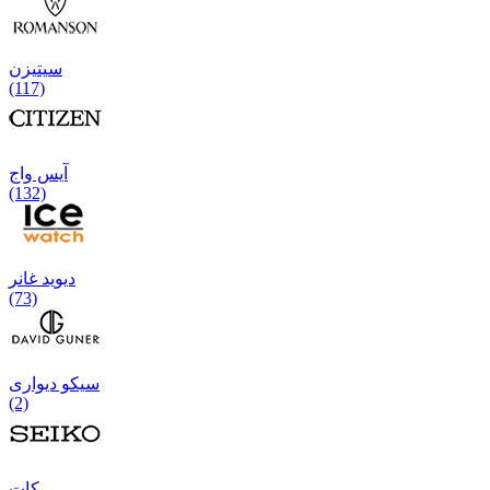
سیتیزن
(117)
آیس واج
(132)
دیوید غانر
(73)
سیکو دیواری
(2)
كات