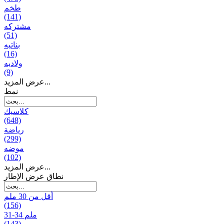
طخم
(141)
مشتركه
(51)
بناتیه
(16)
ولادیه
(9)
عرض المزيد...
نمط
كلاسيك
(648)
رياضة
(299)
موضه
(102)
عرض المزيد...
نطاق عرض الإطار
أقل من 30 ملم
(156)
31-34 ملم
(143)