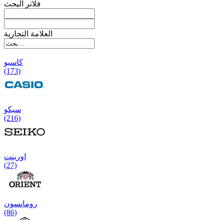
فلاتر البحث
العلامة التجارية
کاسیو
(173)
سیکو
(216)
اورینت
(27)
رومانسون
(86)