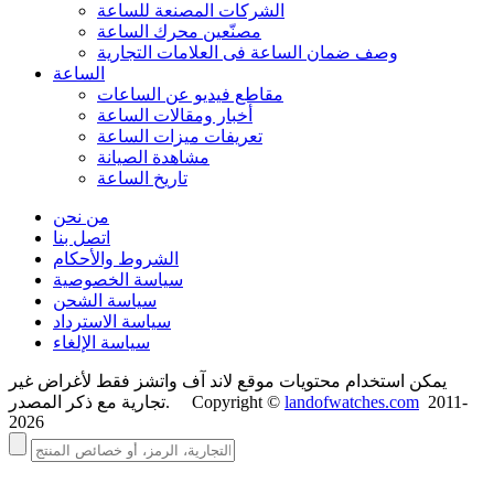
الشركات المصنعة للساعة
مصنّعين محرك الساعة
وصف ضمان الساعة فی العلامات التجارية
الساعة
مقاطع فيديو عن الساعات
أخبار ومقالات الساعة
تعريفات ميزات الساعة
مشاهدة الصيانة
تاريخ الساعة
من نحن
اتصل بنا
الشروط والأحكام
سياسة الخصوصية
سياسة الشحن
سياسة الاسترداد
سياسة الإلغاء
يمكن استخدام محتويات موقع لاند آف واتشز فقط لأغراض غير
2011-
landofwatches.com
تجارية مع ذكر المصدر. Copyright ©
2026