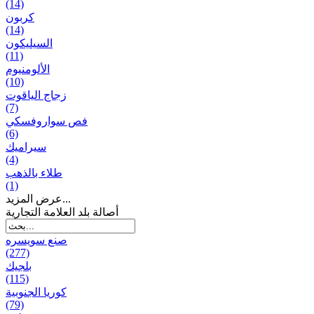
(14)
كربون
(14)
السيليكون
(11)
الألومنيوم
(10)
زجاج الياقوت
(7)
فص سواروفسكي
(6)
سيراميك
(4)
طلاء بالذهب
(1)
عرض المزيد...
أصالة بلد العلامة التجارية
صنع سویسره
(277)
بلجيك
(115)
كوريا الجنوبية
(79)