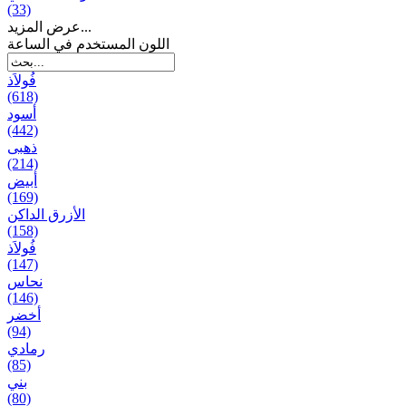
(33)
عرض المزيد...
اللون المستخدم في الساعة
فُولاَذ
(618)
أسود
(442)
ذهبی
(214)
أبيض
(169)
الأزرق الداكن
(158)
فُولاَذ
(147)
نحاس
(146)
أخضر
(94)
رمادي
(85)
بني
(80)