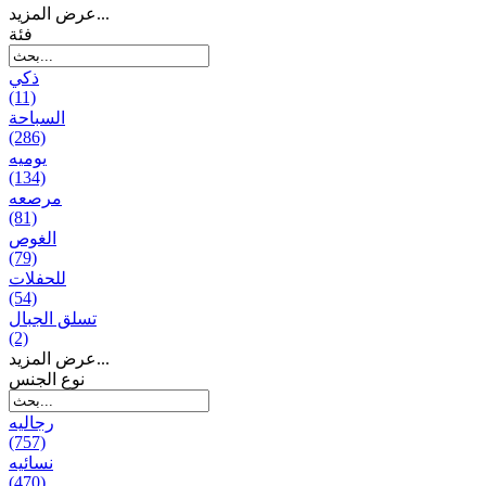
عرض المزيد...
فئة
ذكي
(11)
السباحة
(286)
يومیه
(134)
مرصعه
(81)
الغوص
(79)
للحفلات
(54)
تسلق الجبال
(2)
عرض المزيد...
نوع الجنس
رجالیه
(757)
نسائیه
(470)