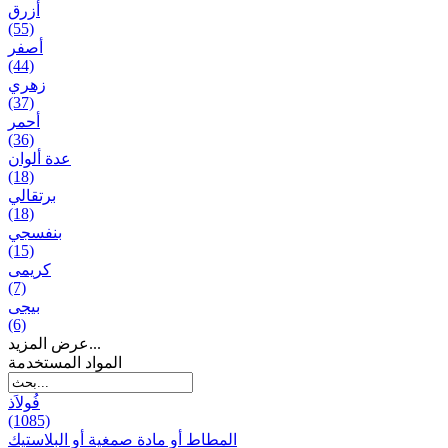
أزرق
(55)
أصفر
(44)
زهري
(37)
أحمر
(36)
عدة ألوان
(18)
برتقالي
(18)
بنفسجي
(15)
کریمی
(7)
بيجی
(6)
عرض المزيد...
المواد المستخدمة
فُولاَذ
(1085)
المطاط أو مادة صمغية أو البلاستيك