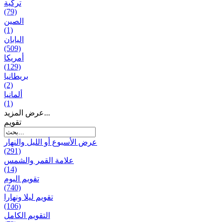
تركية
(79)
الصين
(1)
اليابان
(509)
أمريكا
(129)
بریطانیا
(2)
ألمانيا
(1)
عرض المزيد...
تقويم
عرض الأسبوع أو الليل والنهار
(291)
علامة القمر والشمس
(14)
تقویم الیوم
(740)
تقويم ليلا ونهارا
(106)
التقويم الكامل