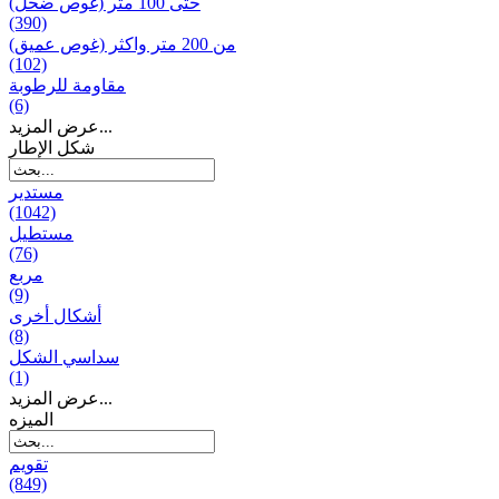
حتى 100 متر (غوص ضحل)
(390)
من 200 متر واکثر (غوص عميق)
(102)
مقاومة للرطوبة
(6)
عرض المزيد...
شكل الإطار
مستدير
(1042)
مستطيل
(76)
مربع
(9)
أشكال أخرى
(8)
سداسي الشكل
(1)
عرض المزيد...
المیزه
تقويم
(849)