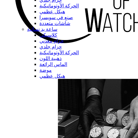
الحركة الأوتوماتيكية
هيكل عظمي
صنع في سويسرا
شاشات متعددة
ساعة يد نسائية
كلاسيكي
حزام معدني
حزام جلدي
الحركة الأوتوماتيكية
ذهبية اللون
الماس الرائعة
موضة
هيكل عظمي