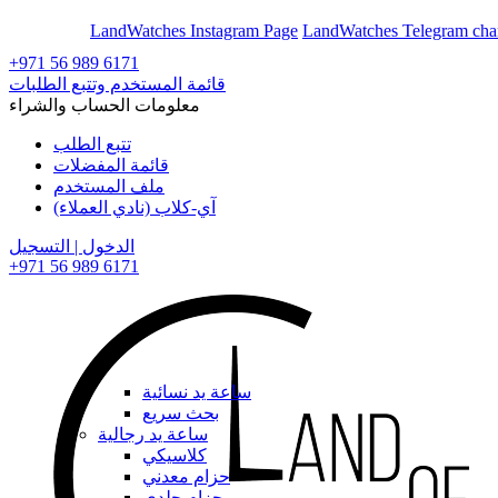
En
Ar
LandWatches Instagram Page
LandWatches Telegram cha
+971 56 989 6171
قائمة المستخدم وتتبع الطلبات
معلومات الحساب والشراء
تتبع الطلب
قائمة المفضلات
ملف المستخدم
آي-كلاب (نادي العملاء)
الدخول | التسجيل
+971 56 989 6171
ساعة يد نسائية
بحث سريع
ساعة يد رجالية
كلاسيكي
حزام معدني
حزام جلدي