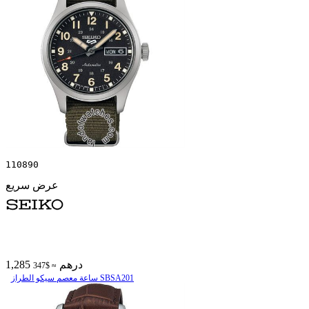
110890
عرض سريع
1,285 درهم
≈ $347
ساعة معصم سیکو الطراز SBSA201