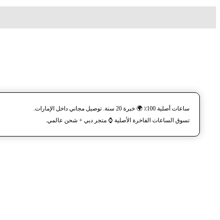
ساعات أصلية 100٪ 🌍 خبرة 20 سنة. توصيل مجاني داخل الإمارات.
تسوق الساعات الفاخرة الأصلية ⌚️ متجر دبي + شحن عالمي.