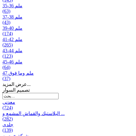
35-36 ملم
(63)
37-38 ملم
(43)
39-40 ملم
(174)
41-42 ملم
(265)
43-44 ملم
(123)
45-46 ملم
(64)
47 ملم وما فوق
(37)
عرض المزيد...
تصمیم السوار
معدنی
(724)
البلاستيك والقماش المشمع و ...
(282)
جلدی
(139)
شبكة خوصیه