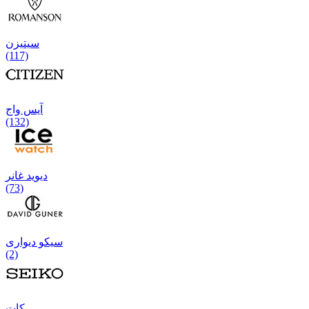
سیتیزن
(117)
آیس واج
(132)
دیوید غانر
(73)
سیکو دیواری
(2)
كات