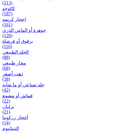
(213)
کائوچو
(187)
احجار کریمه
(161)
جوهرة أو الماس الذري
(126)
برقوق أو فرشاة
(116)
الجلد الطبيعي
(88)
محار طبيعي
(68)
ذهب أصفر
(58)
جلد صناعي أو ما شابه
(42)
قماش أو مشمع
(22)
برلیان
(21)
أحجار زركونيا
(14)
التيتانيوم