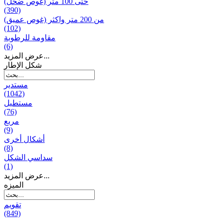
حتى 100 متر (غوص ضحل)
(390)
من 200 متر واکثر (غوص عميق)
(102)
مقاومة للرطوبة
(6)
عرض المزيد...
شكل الإطار
مستدير
(1042)
مستطيل
(76)
مربع
(9)
أشكال أخرى
(8)
سداسي الشكل
(1)
عرض المزيد...
المیزه
تقويم
(849)