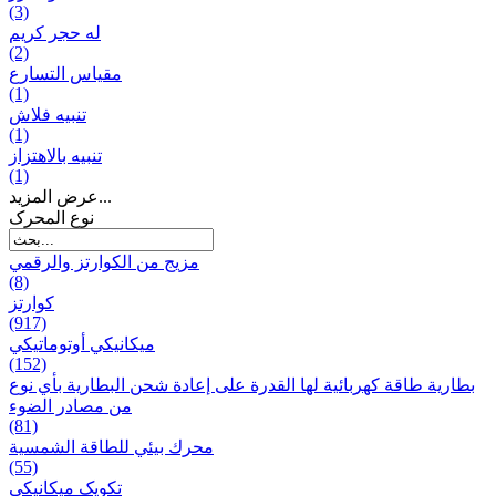
(3)
له حجر كريم
(2)
مقياس التسارع
(1)
تنبيه فلاش
(1)
تنبيه بالاهتزاز
(1)
عرض المزيد...
نوع المحرک
مزيج من الكوارتز والرقمي
(8)
كوارتز
(917)
ميكانيكي أوتوماتيكي
(152)
بطارية طاقة كهربائية لها القدرة على إعادة شحن البطارية بأي نوع
من مصادر الضوء
(81)
محرك بيئي للطاقة الشمسية
(55)
تکویک ميكانيكي