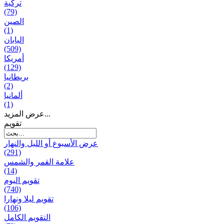
تركية
(79)
الصين
(1)
اليابان
(509)
أمريكا
(129)
بریطانیا
(2)
ألمانيا
(1)
عرض المزيد...
تقويم
عرض الأسبوع أو الليل والنهار
(291)
علامة القمر والشمس
(14)
تقویم الیوم
(740)
تقويم ليلا ونهارا
(106)
التقويم الكامل