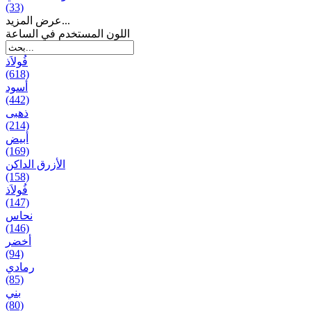
(33)
عرض المزيد...
اللون المستخدم في الساعة
فُولاَذ
(618)
أسود
(442)
ذهبی
(214)
أبيض
(169)
الأزرق الداكن
(158)
فُولاَذ
(147)
نحاس
(146)
أخضر
(94)
رمادي
(85)
بني
(80)