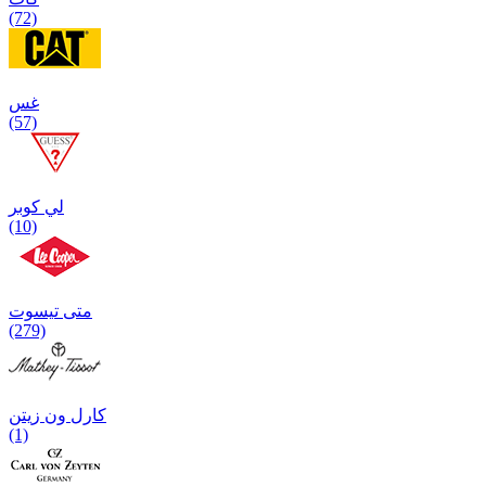
(72)
غس
(57)
لي كوبر
(10)
متی تیسوت
(279)
کارل ون زیتن
(1)