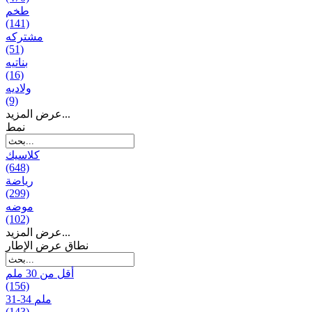
طخم
(141)
مشتركه
(51)
بناتیه
(16)
ولادیه
(9)
عرض المزيد...
نمط
كلاسيك
(648)
رياضة
(299)
موضه
(102)
عرض المزيد...
نطاق عرض الإطار
أقل من 30 ملم
(156)
31-34 ملم
(143)