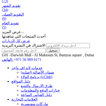
(73)
تقويم الشهر
(34)
التقويم العملی
(9)
تقويم العام
(5)
عرض المزيد...
أحدث المنتجات التي شاهدتها
عرض كل الزيارات
الاشتراك في النشرة البريدية
G01 -Darwish Mall - Al Maktoum St, Baniyas square , Dubai
+971 56 989 6171
الهاتف:
خدمات لاند اف واچز
ضمان الأصالة (اصلیه)
برنامج الولاء (i-Club)
دليل المواقع
طرق الإرسال والتتبع
خيارات الدفع والمعلومات
دليل القياس الساعة
العلامات التجارية
ماركات سويسرية