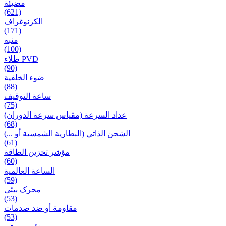
مضيئة
(621)
الكرنوغراف
(171)
منبه
(100)
طلاء PVD
(90)
ضوء الخلفية
(88)
ساعة التوقيف
(75)
عداد السرعة (مقياس سرعة الدوران)
(68)
الشحن الذاتي (البطارية الشمسية أو ...)
(61)
مؤشر تخزين الطاقة
(60)
الساعة العالمية
(59)
محرک بیئی
(53)
مقاومة أو ضد صدمات
(53)