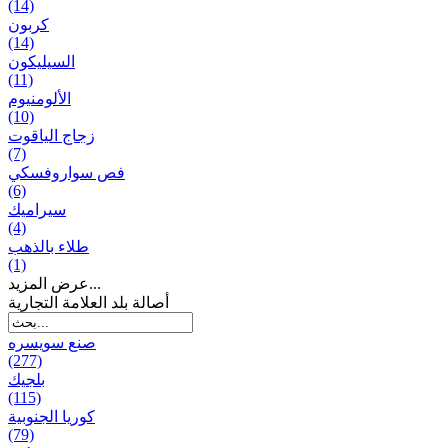
(14)
كربون
(14)
السيليكون
(11)
الألومنيوم
(10)
زجاج الياقوت
(7)
فص سواروفسكي
(6)
سيراميك
(4)
طلاء بالذهب
(1)
عرض المزيد...
أصالة بلد العلامة التجارية
صنع سویسره
(277)
بلجيك
(115)
كوريا الجنوبية
(79)