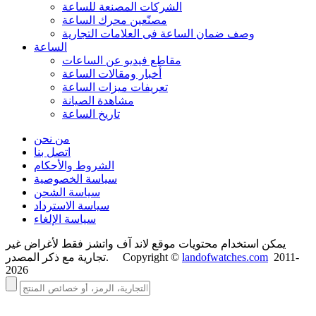
الشركات المصنعة للساعة
مصنّعين محرك الساعة
وصف ضمان الساعة فی العلامات التجارية
الساعة
مقاطع فيديو عن الساعات
أخبار ومقالات الساعة
تعريفات ميزات الساعة
مشاهدة الصيانة
تاريخ الساعة
من نحن
اتصل بنا
الشروط والأحكام
سياسة الخصوصية
سياسة الشحن
سياسة الاسترداد
سياسة الإلغاء
يمكن استخدام محتويات موقع لاند آف واتشز فقط لأغراض غير
2011-
landofwatches.com
تجارية مع ذكر المصدر. Copyright ©
2026