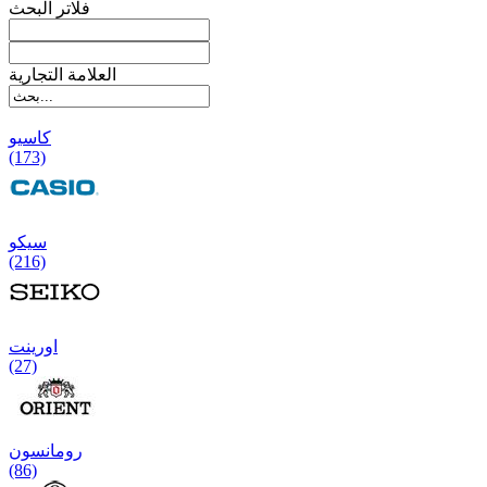
فلاتر البحث
العلامة التجارية
کاسیو
(173)
سیکو
(216)
اورینت
(27)
رومانسون
(86)