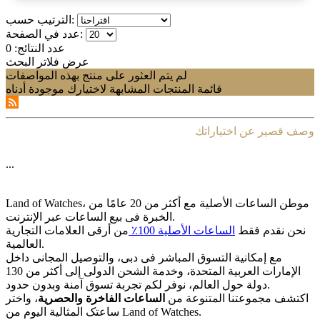
الترتيب حسب:
عدد في الصفحة:
عدد النتائج:
0
عرض فلاتر البحث
لم يتم العثور على منتج بهذه المواصفات
قائمة المنتجات المشابهة لاختيارك موجودة أدناه
وصف قصير عن اختياراتك
...
Land of Watches، موطن الساعات الأصلیة مع أکثر من 20 عامًا من
الخبرة فی بیع الساعات عبر الإنترنت.
نحن نقدم فقط
الساعات الأصلیة 100٪
من أرقى العلامات التجاریة
العالمیة.
مع إمکانیة التسوق المباشر فی دبی، والتوصیل المجانی داخل
الإمارات العربیة المتحدة، وخدمة الشحن الدولی إلى أکثر من 130
دولة حول العالم، نوفر لکم تجربة تسوق آمنة وبدون حدود.
اکتشف مجموعتنا المتنوعة من
الساعات الفاخرة والحصریة
، واختر
ساعتک المثالیة الیوم من Land of Watches.