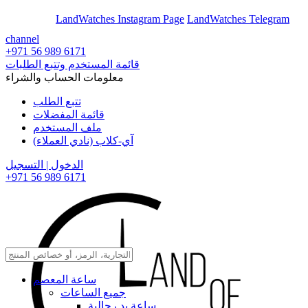
En
Ar
LandWatches Instagram Page
LandWatches Telegram
channel
+971 56 989 6171
قائمة المستخدم وتتبع الطلبات
معلومات الحساب والشراء
تتبع الطلب
قائمة المفضلات
ملف المستخدم
آي-كلاب (نادي العملاء)
الدخول | التسجيل
+971 56 989 6171
ساعة المعصم
جميع الساعات
ساعة يد رجالية