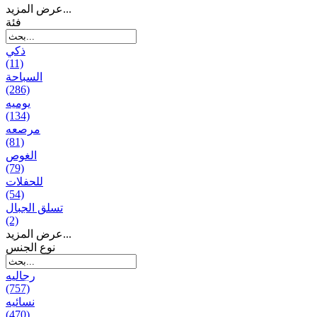
عرض المزيد...
فئة
ذكي
(11)
السباحة
(286)
يومیه
(134)
مرصعه
(81)
الغوص
(79)
للحفلات
(54)
تسلق الجبال
(2)
عرض المزيد...
نوع الجنس
رجالیه
(757)
نسائیه
(470)