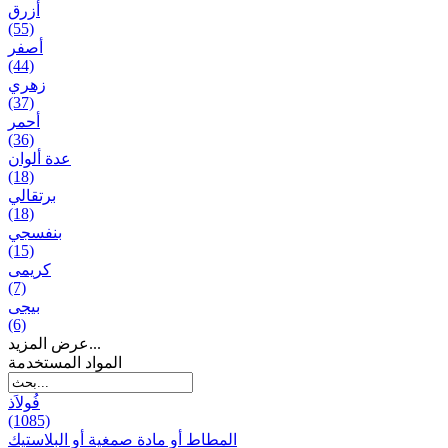
أزرق
(55)
أصفر
(44)
زهري
(37)
أحمر
(36)
عدة ألوان
(18)
برتقالي
(18)
بنفسجي
(15)
کریمی
(7)
بيجی
(6)
عرض المزيد...
المواد المستخدمة
فُولاَذ
(1085)
المطاط أو مادة صمغية أو البلاستيك