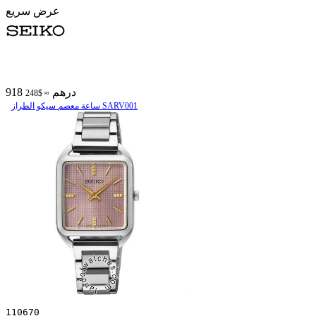
عرض سريع
918 درهم
≈ $248
ساعة معصم سیکو الطراز SARV001
110670