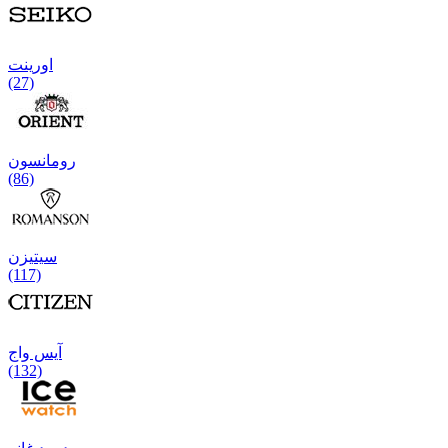
اورینت
(27)
رومانسون
(86)
سیتیزن
(117)
آیس واج
(132)