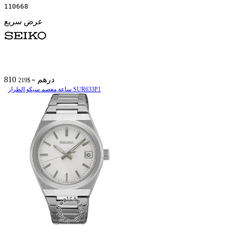
110668
عرض سريع
810 درهم
≈ $219
ساعة معصم سیکو الطراز SUR633P1