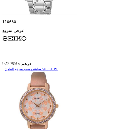
110660
عرض سريع
927 درهم
≈ $250
ساعة معصم سیکو الطراز SUR311P1