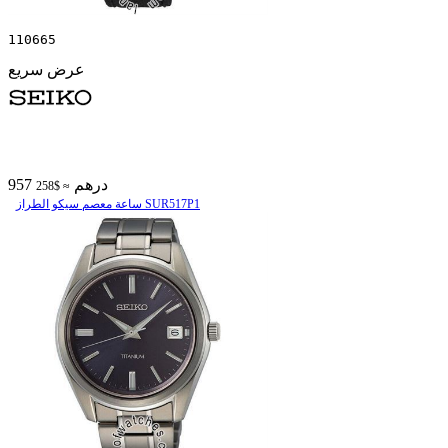
110665
عرض سريع
957 درهم
≈ $258
ساعة معصم سیکو الطراز SUR517P1