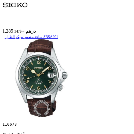
1,285 درهم
≈ $347
ساعة معصم سیکو الطراز SBSA201
110673
عرض سريع