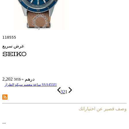
110555
عرض سريع
2,202 درهم
≈ $595
ساعة معصم سیکو الطراز SSA453J1
3
2
1
وصف قصير عن اختياراتك
...