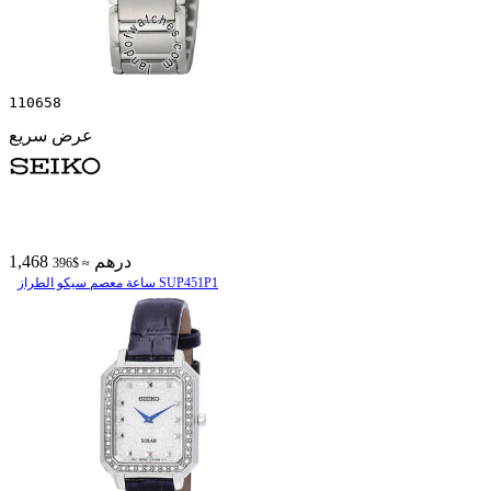
110658
عرض سريع
1,468 درهم
≈ $396
ساعة معصم سیکو الطراز SUP451P1