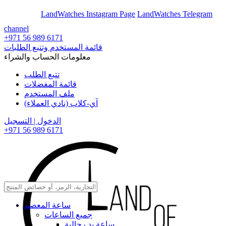
En
Ar
LandWatches Instagram Page
LandWatches Telegram
channel
+971 56 989 6171
قائمة المستخدم وتتبع الطلبات
معلومات الحساب والشراء
تتبع الطلب
قائمة المفضلات
ملف المستخدم
آي-كلاب (نادي العملاء)
الدخول | التسجيل
+971 56 989 6171
ساعة المعصم
جميع الساعات
ساعة يد رجالية