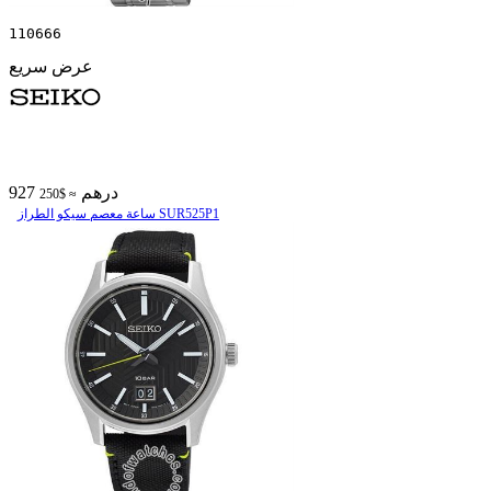
110666
عرض سريع
927 درهم
≈ $250
ساعة معصم سیکو الطراز SUR525P1