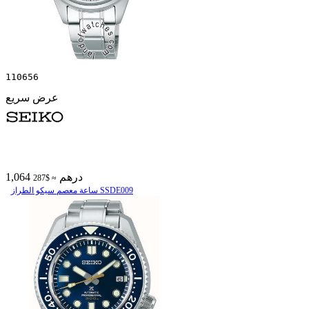
110656
عرض سريع
1,064 درهم
≈ $287
ساعة معصم سیکو الطراز SSDE009