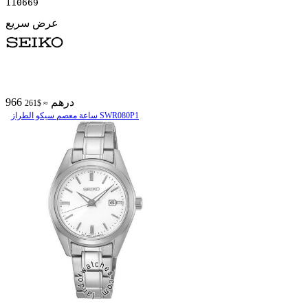
110669
عرض سريع
966 درهم
≈ $261
ساعة معصم سیکو الطراز SWR080P1