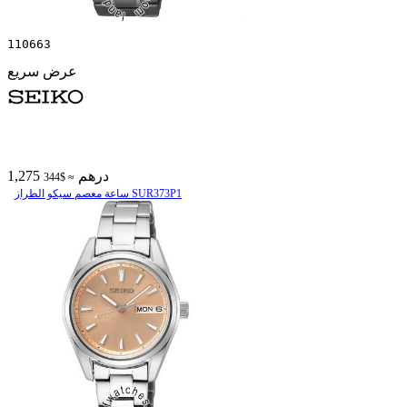
110663
عرض سريع
1,275 درهم
≈ $344
ساعة معصم سیکو الطراز SUR373P1