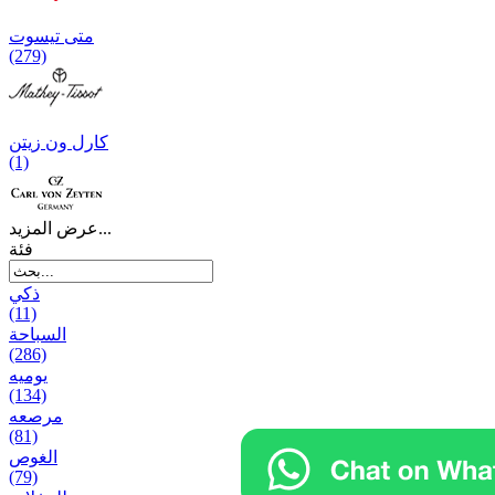
متی تیسوت
(279)
کارل ون زیتن
(1)
عرض المزيد...
فئة
ذكي
(11)
السباحة
(286)
يومیه
(134)
مرصعه
(81)
الغوص
(79)