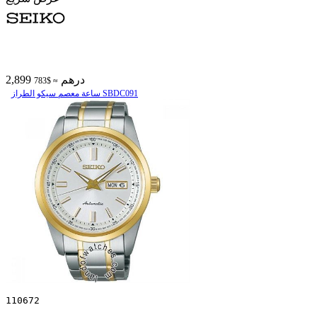
2,899 درهم
≈ $783
ساعة معصم سیکو الطراز SBDC091
110672