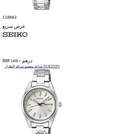
110662
عرض سريع
888 درهم
≈ $240
ساعة معصم سیکو الطراز SUR351P1