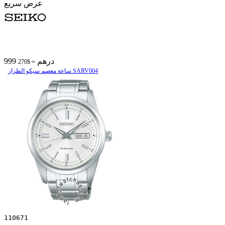
عرض سريع
999 درهم
≈ $270
ساعة معصم سیکو الطراز SARV004
110671