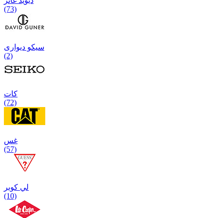
دیوید غانر
(73)
سیکو دیواری
(2)
كات
(72)
غس
(57)
لي كوبر
(10)