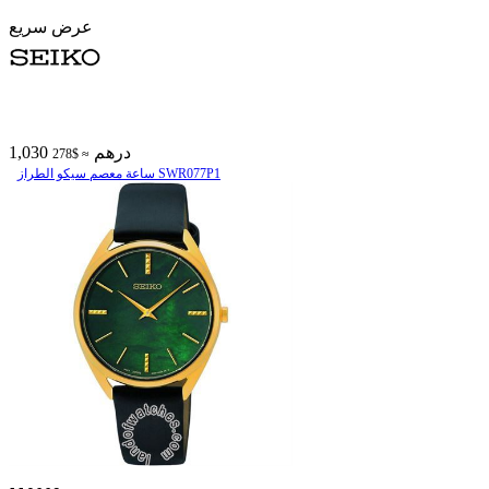
عرض سريع
1,030 درهم
≈ $278
ساعة معصم سیکو الطراز SWR077P1