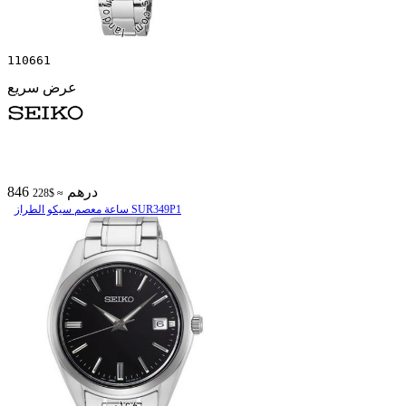
110661
عرض سريع
846 درهم
≈ $228
ساعة معصم سیکو الطراز SUR349P1