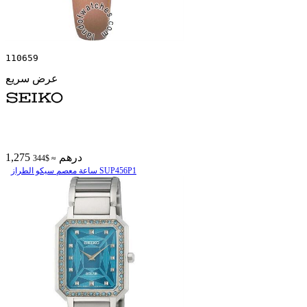
110659
عرض سريع
1,275 درهم
≈ $344
ساعة معصم سیکو الطراز SUP456P1