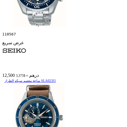
110567
عرض سريع
12,500 درهم
≈ $3,375
ساعة معصم سیکو الطراز SLA023J1