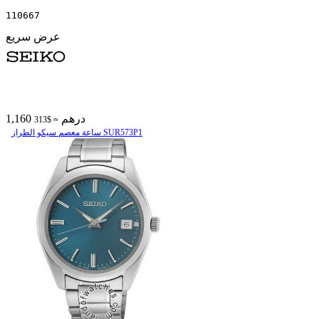
110667
عرض سريع
1,160 درهم
≈ $313
ساعة معصم سیکو الطراز SUR573P1