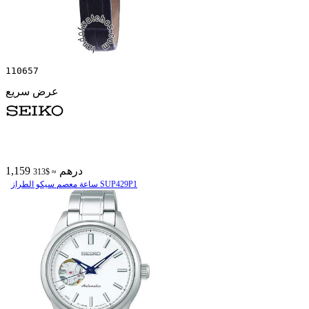
110657
عرض سريع
1,159 درهم
≈ $313
ساعة معصم سیکو الطراز SUP429P1