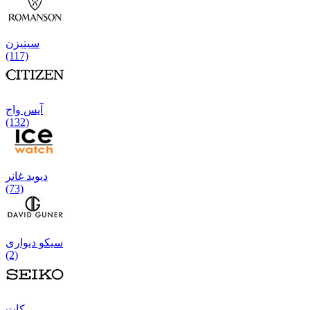
سیتیزن
(117)
آیس واج
(132)
دیوید غانر
(73)
سیکو دیواری
(2)
كات