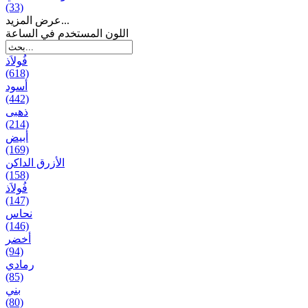
(33)
عرض المزيد...
اللون المستخدم في الساعة
فُولاَذ
(618)
أسود
(442)
ذهبی
(214)
أبيض
(169)
الأزرق الداكن
(158)
فُولاَذ
(147)
نحاس
(146)
أخضر
(94)
رمادي
(85)
بني
(80)