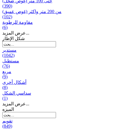
حتى 100 متر (غوص ضحل)
(390)
من 200 متر واکثر (غوص عميق)
(102)
مقاومة للرطوبة
(6)
عرض المزيد...
شكل الإطار
مستدير
(1042)
مستطيل
(76)
مربع
(9)
أشكال أخرى
(8)
سداسي الشكل
(1)
عرض المزيد...
المیزه
تقويم
(849)