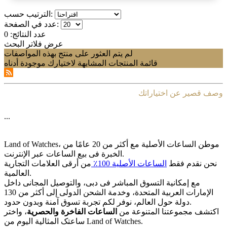
الترتيب حسب:
عدد في الصفحة:
عدد النتائج:
0
عرض فلاتر البحث
لم يتم العثور على منتج بهذه المواصفات
قائمة المنتجات المشابهة لاختيارك موجودة أدناه
وصف قصير عن اختياراتك
...
Land of Watches، موطن الساعات الأصلیة مع أکثر من 20 عامًا من
الخبرة فی بیع الساعات عبر الإنترنت.
نحن نقدم فقط
الساعات الأصلیة 100٪
من أرقى العلامات التجاریة
العالمیة.
مع إمکانیة التسوق المباشر فی دبی، والتوصیل المجانی داخل
الإمارات العربیة المتحدة، وخدمة الشحن الدولی إلى أکثر من 130
دولة حول العالم، نوفر لکم تجربة تسوق آمنة وبدون حدود.
اکتشف مجموعتنا المتنوعة من
الساعات الفاخرة والحصریة
، واختر
ساعتک المثالیة الیوم من Land of Watches.