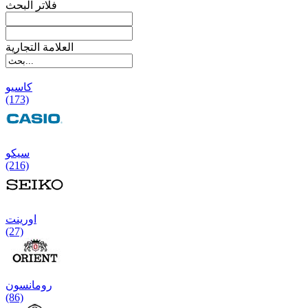
فلاتر البحث
العلامة التجارية
کاسیو
(173)
سیکو
(216)
اورینت
(27)
رومانسون
(86)