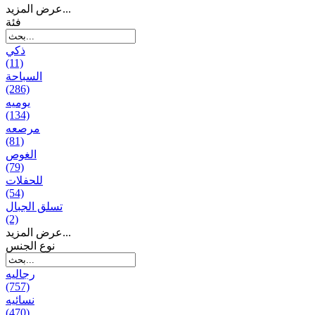
عرض المزيد...
فئة
ذكي
(11)
السباحة
(286)
يومیه
(134)
مرصعه
(81)
الغوص
(79)
للحفلات
(54)
تسلق الجبال
(2)
عرض المزيد...
نوع الجنس
رجالیه
(757)
نسائیه
(470)