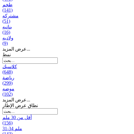
طخم
(141)
مشتركه
(51)
بناتیه
(16)
ولادیه
(9)
عرض المزيد...
نمط
كلاسيك
(648)
رياضة
(299)
موضه
(102)
عرض المزيد...
نطاق عرض الإطار
أقل من 30 ملم
(156)
31-34 ملم
(143)