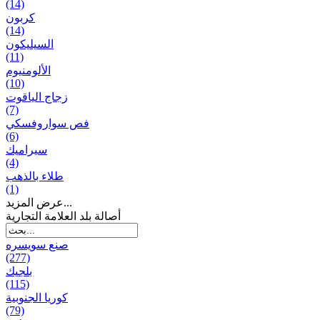
(14)
كربون
(14)
السيليكون
(11)
الألومنيوم
(10)
زجاج الياقوت
(7)
فص سواروفسكي
(6)
سيراميك
(4)
طلاء بالذهب
(1)
عرض المزيد...
أصالة بلد العلامة التجارية
صنع سویسره
(277)
بلجيك
(115)
كوريا الجنوبية
(79)