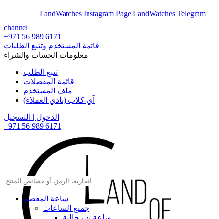
En
Ar
LandWatches Instagram Page
LandWatches Telegram
channel
+971 56 989 6171
قائمة المستخدم وتتبع الطلبات
معلومات الحساب والشراء
تتبع الطلب
قائمة المفضلات
ملف المستخدم
آي-كلاب (نادي العملاء)
الدخول | التسجيل
+971 56 989 6171
ساعة المعصم
جميع الساعات
ساعة يد رجالية