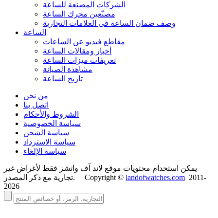
الشركات المصنعة للساعة
مصنّعين محرك الساعة
وصف ضمان الساعة فی العلامات التجارية
الساعة
مقاطع فيديو عن الساعات
أخبار ومقالات الساعة
تعريفات ميزات الساعة
مشاهدة الصيانة
تاريخ الساعة
من نحن
اتصل بنا
الشروط والأحكام
سياسة الخصوصية
سياسة الشحن
سياسة الاسترداد
سياسة الإلغاء
يمكن استخدام محتويات موقع لاند آف واتشز فقط لأغراض غير
2011-
landofwatches.com
تجارية مع ذكر المصدر. Copyright ©
2026