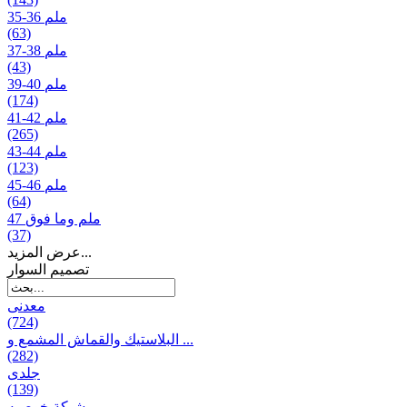
35-36 ملم
(63)
37-38 ملم
(43)
39-40 ملم
(174)
41-42 ملم
(265)
43-44 ملم
(123)
45-46 ملم
(64)
47 ملم وما فوق
(37)
عرض المزيد...
تصمیم السوار
معدنی
(724)
البلاستيك والقماش المشمع و ...
(282)
جلدی
(139)
شبكة خوصیه