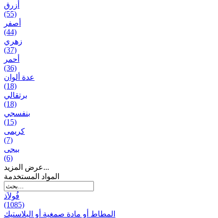
أزرق
(55)
أصفر
(44)
زهري
(37)
أحمر
(36)
عدة ألوان
(18)
برتقالي
(18)
بنفسجي
(15)
کریمی
(7)
بيجی
(6)
عرض المزيد...
المواد المستخدمة
فُولاَذ
(1085)
المطاط أو مادة صمغية أو البلاستيك