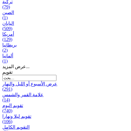
تركية
(79)
الصين
(1)
اليابان
(509)
أمريكا
(129)
بریطانیا
(2)
ألمانيا
(1)
عرض المزيد...
تقويم
عرض الأسبوع أو الليل والنهار
(291)
علامة القمر والشمس
(14)
تقویم الیوم
(740)
تقويم ليلا ونهارا
(106)
التقويم الكامل