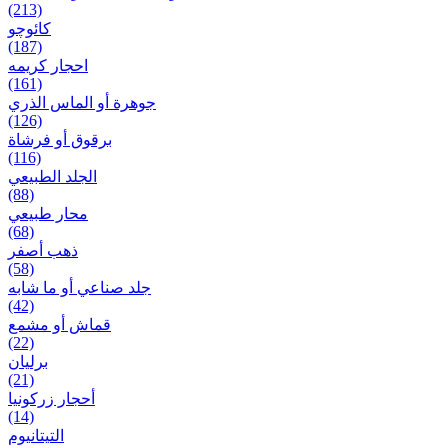
(213)
کائوچو
(187)
احجار کریمه
(161)
جوهرة أو الماس الذري
(126)
برقوق أو فرشاة
(116)
الجلد الطبيعي
(88)
محار طبيعي
(68)
ذهب أصفر
(58)
جلد صناعي أو ما شابه
(42)
قماش أو مشمع
(22)
برلیان
(21)
أحجار زركونيا
(14)
التيتانيوم