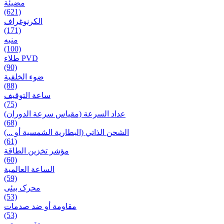
مضيئة
(621)
الكرنوغراف
(171)
منبه
(100)
طلاء PVD
(90)
ضوء الخلفية
(88)
ساعة التوقيف
(75)
عداد السرعة (مقياس سرعة الدوران)
(68)
الشحن الذاتي (البطارية الشمسية أو ...)
(61)
مؤشر تخزين الطاقة
(60)
الساعة العالمية
(59)
محرک بیئی
(53)
مقاومة أو ضد صدمات
(53)