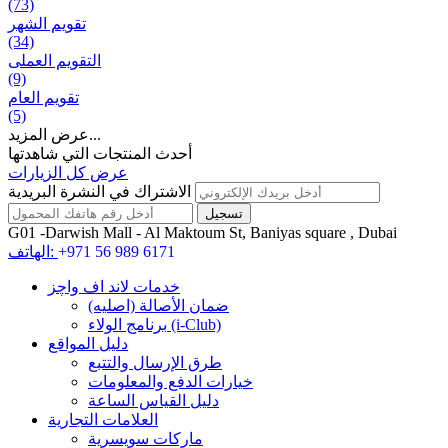
(73)
تقويم الشهر
(34)
التقويم العملی
(9)
تقويم العام
(5)
عرض المزيد...
أحدث المنتجات التي شاهدتها
عرض كل الزيارات
الاشتراك في النشرة البريدية
G01 -Darwish Mall - Al Maktoum St, Baniyas square , Dubai
+971 56 989 6171
الهاتف:
خدمات لاند اف واچز
ضمان الأصالة (اصلیه)
برنامج الولاء (i-Club)
دليل المواقع
طرق الإرسال والتتبع
خيارات الدفع والمعلومات
دليل القياس الساعة
العلامات التجارية
ماركات سويسرية