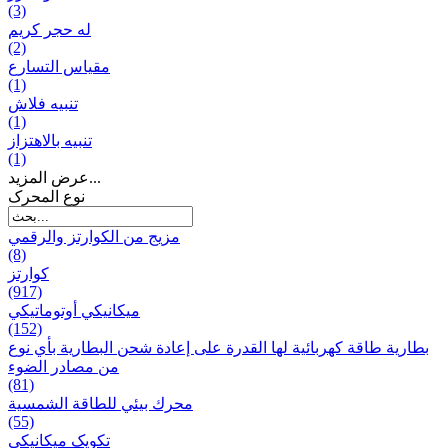
(3)
له حجر كريم
(2)
مقياس التسارع
(1)
تنبيه فلاش
(1)
تنبيه بالاهتزاز
(1)
عرض المزيد...
نوع المحرک
مزيج من الكوارتز والرقمي
(8)
كوارتز
(917)
ميكانيكي أوتوماتيكي
(152)
بطارية طاقة كهربائية لها القدرة على إعادة شحن البطارية بأي نوع
من مصادر الضوء
(81)
محرك بيئي للطاقة الشمسية
(55)
تکویک ميكانيكي