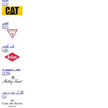
(72)
غس
(57)
لي كوبر
(10)
متی تیسوت
(279)
کارل ون زیتن
(1)