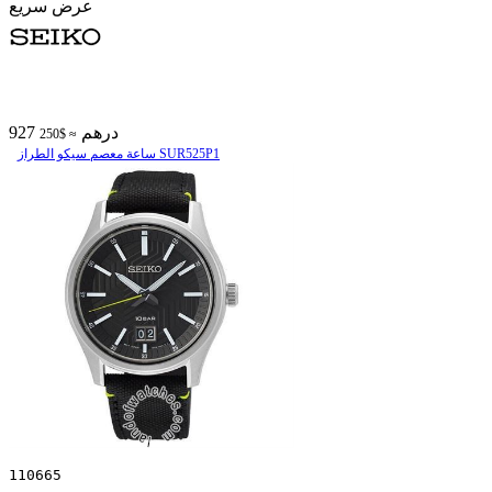
عرض سريع
927 درهم
≈ $250
ساعة معصم سیکو الطراز SUR525P1
110665