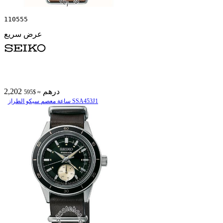
110555
عرض سريع
2,202 درهم
≈ $595
ساعة معصم سیکو الطراز SSA453J1