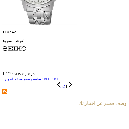
110542
عرض سريع
1,159 درهم
≈ $313
ساعة معصم سیکو الطراز SRPH85K1
3
2
1
وصف قصير عن اختياراتك
...