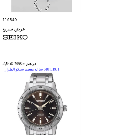
110549
عرض سريع
2,960 درهم
≈ $799
ساعة معصم سیکو الطراز SRPL19J1