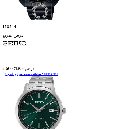
110544
عرض سريع
2,660 درهم
≈ $718
ساعة معصم سیکو الطراز SRPK43K1