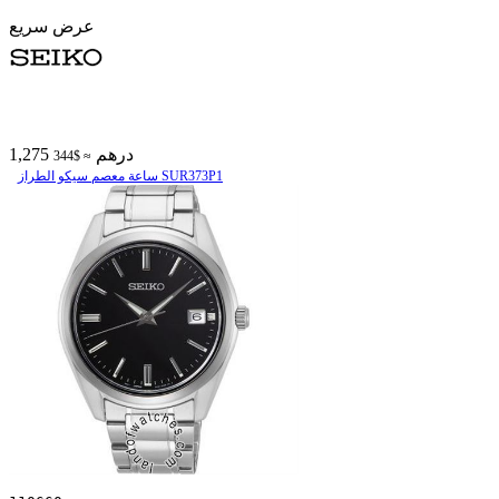
عرض سريع
1,275 درهم
≈ $344
ساعة معصم سیکو الطراز SUR373P1