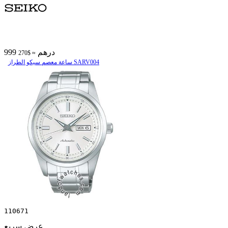
999 درهم
≈ $270
ساعة معصم سیکو الطراز SARV004
110671
عرض سريع