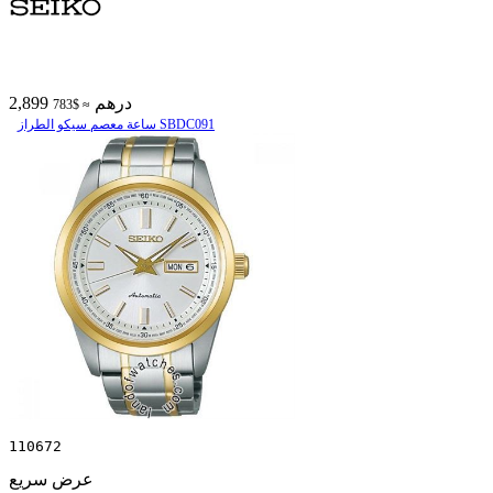
2,899 درهم
≈ $783
ساعة معصم سیکو الطراز SBDC091
110672
عرض سريع