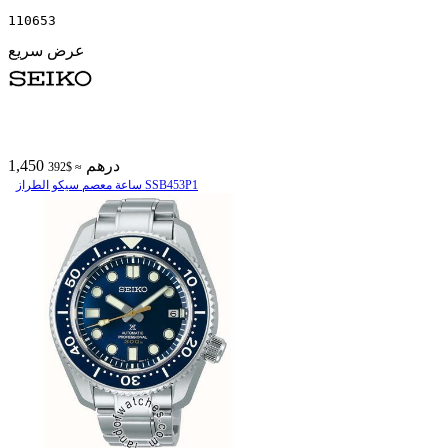
110653
عرض سريع
1,450 درهم
≈ $392
ساعة معصم سیکو الطراز SSB453P1