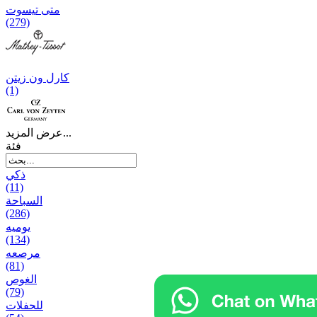
متی تیسوت
(279)
کارل ون زیتن
(1)
عرض المزيد...
فئة
ذكي
(11)
السباحة
(286)
يومیه
(134)
مرصعه
(81)
الغوص
(79)
للحفلات