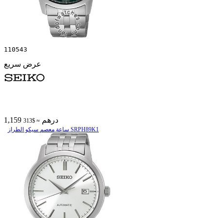
110543
عرض سريع
1,159 درهم
≈ $313
ساعة معصم سیکو الطراز SRPH89K1