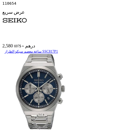
110654
عرض سريع
2,580 درهم
≈ $697
ساعة معصم سیکو الطراز SSC817P1