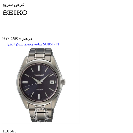
عرض سريع
957 درهم
≈ $258
ساعة معصم سیکو الطراز SUR517P1
110663