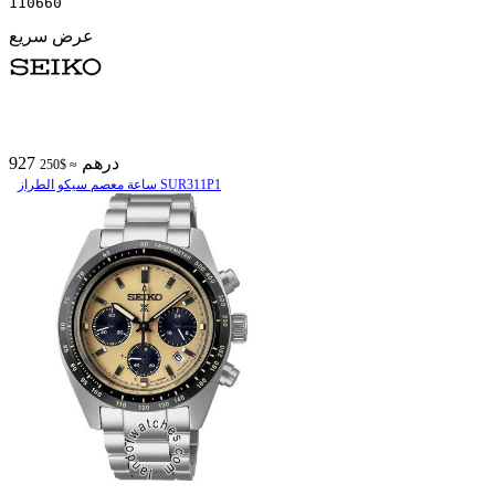
110660
عرض سريع
927 درهم
≈ $250
ساعة معصم سیکو الطراز SUR311P1