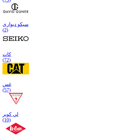
سیکو دیواری
(2)
كات
(72)
غس
(57)
لي كوبر
(10)