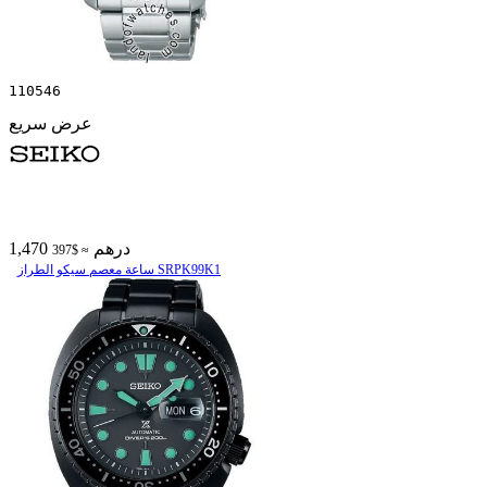
110546
عرض سريع
1,470 درهم
≈ $397
ساعة معصم سیکو الطراز SRPK99K1