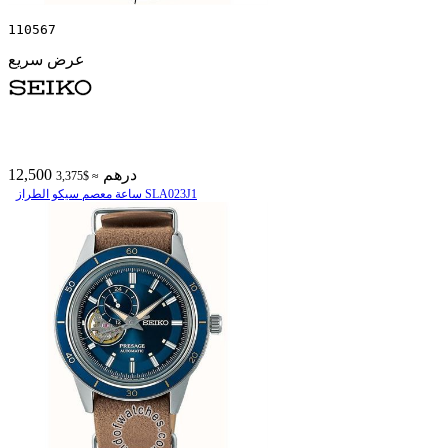
110567
عرض سريع
12,500 درهم
≈ $3,375
ساعة معصم سیکو الطراز SLA023J1