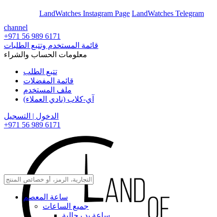
En
Ar
LandWatches Instagram Page
LandWatches Telegram
channel
+971 56 989 6171
قائمة المستخدم وتتبع الطلبات
معلومات الحساب والشراء
تتبع الطلب
قائمة المفضلات
ملف المستخدم
آي-كلاب (نادي العملاء)
الدخول | التسجيل
+971 56 989 6171
ساعة المعصم
جميع الساعات
ساعة يد رجالية