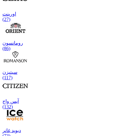
اورینت
(27)
رومانسون
(86)
سیتیزن
(117)
آیس واج
(132)
دیوید غانر
(73)