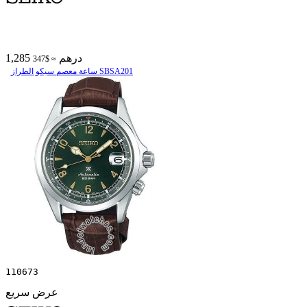
1,285 درهم
≈ $347
ساعة معصم سیکو الطراز SBSA201
110673
عرض سريع