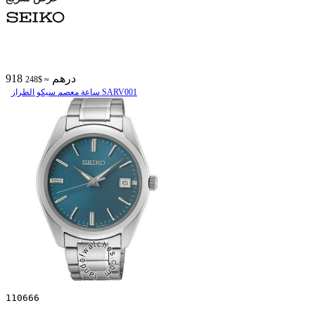
918 درهم
≈ $248
ساعة معصم سیکو الطراز SARV001
110666