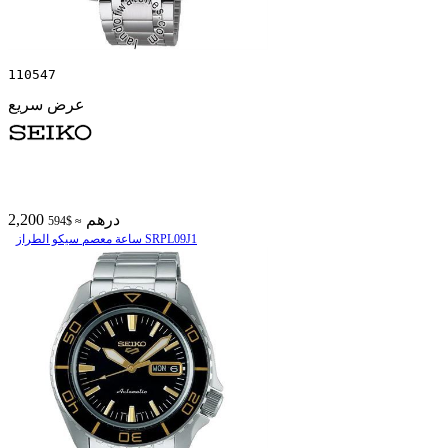
110547
عرض سريع
2,200 درهم
≈ $594
ساعة معصم سیکو الطراز SRPL09J1