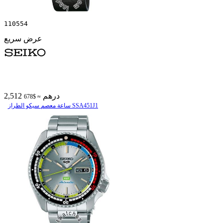
110554
عرض سريع
2,512 درهم
≈ $678
ساعة معصم سیکو الطراز SSA451J1