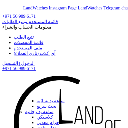
En
Ar
LandWatches Instagram Page
LandWatches Telegram cha
+971 56 989 6171
قائمة المستخدم وتتبع الطلبات
معلومات الحساب والشراء
تتبع الطلب
قائمة المفضلات
ملف المستخدم
آي-كلاب (نادي العملاء)
الدخول | التسجيل
+971 56 989 6171
ساعة يد نسائية
بحث سريع
ساعة يد رجالية
كلاسيكي
حزام معدني
حزام جلدي