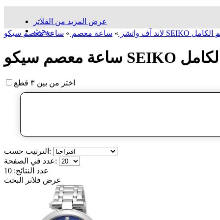
عرض المزيد من الفلاتر
بحث...
 SEIKO التقويم الكامل
لاند آف واتشز
»
ساعة معصم
»
 التقويم الكامل
اختر من بين ٣ قطع
الترتيب حسب:
عدد في الصفحة:
عدد النتائج:
10
عرض فلاتر البحث