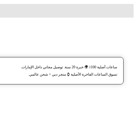
ساعات أصلية 100٪ 🌍 خبرة 20 سنة. توصيل مجاني داخل الإمارات.
تسوق الساعات الفاخرة الأصلية ⌚️ متجر دبي + شحن عالمي.