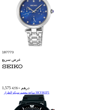
107773
عرض سريع
1,575 درهم
≈ $425
ساعة معصم سیکو الطراز SKY661P1