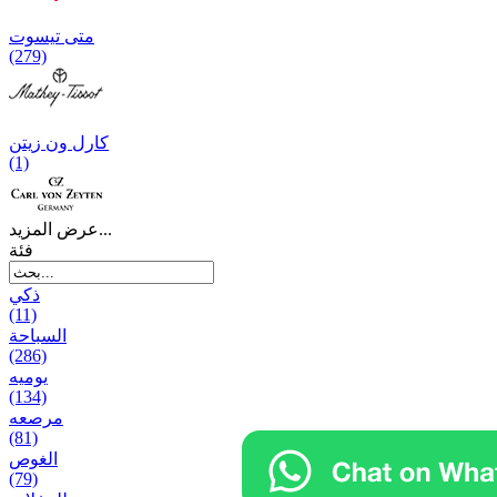
متی تیسوت
(279)
کارل ون زیتن
(1)
عرض المزيد...
فئة
ذكي
(11)
السباحة
(286)
يومیه
(134)
مرصعه
(81)
الغوص
(79)