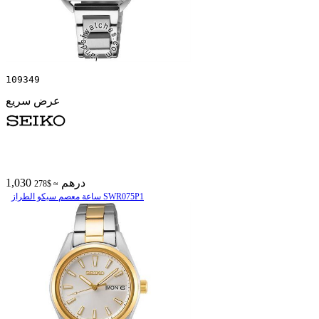
109349
عرض سريع
1,030 درهم
≈ $278
ساعة معصم سیکو الطراز SWR075P1