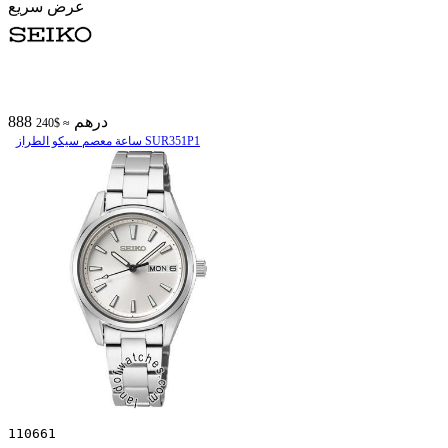
عرض سريع
888 درهم
≈ $240
ساعة معصم سیکو الطراز SUR351P1
110661