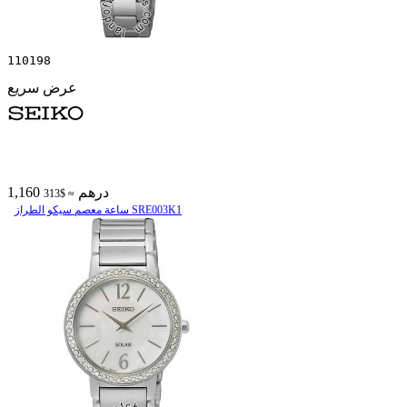
110198
عرض سريع
1,160 درهم
≈ $313
ساعة معصم سیکو الطراز SRE003K1