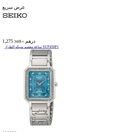
عرض سريع
1,275 درهم
≈ $344
ساعة معصم سیکو الطراز SUP456P1