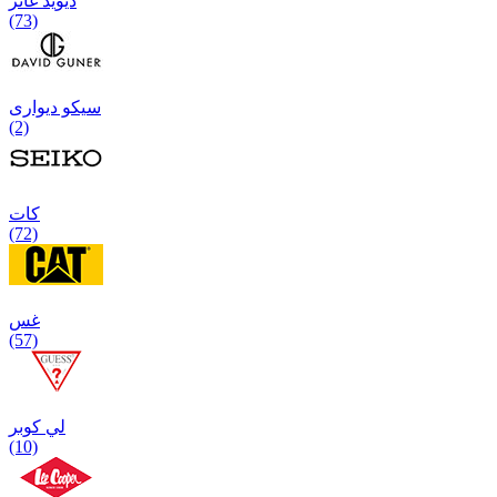
دیوید غانر
(73)
سیکو دیواری
(2)
كات
(72)
غس
(57)
لي كوبر
(10)