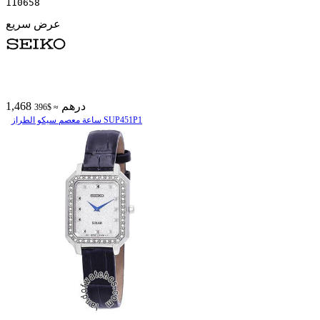
110658
عرض سريع
1,468 درهم
≈ $396
ساعة معصم سیکو الطراز SUP451P1