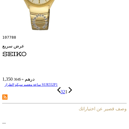
107788
عرض سريع
1,350 درهم
≈ $364
ساعة معصم سیکو الطراز SUR552P1
3
2
1
وصف قصير عن اختياراتك
...