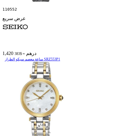
110552
عرض سريع
1,420 درهم
≈ $383
ساعة معصم سیکو الطراز SRZ553P1