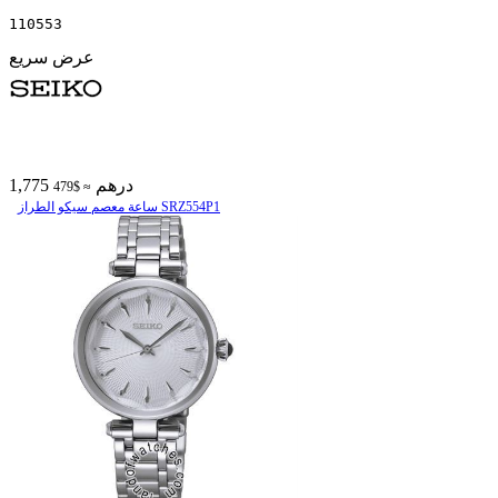
110553
عرض سريع
1,775 درهم
≈ $479
ساعة معصم سیکو الطراز SRZ554P1