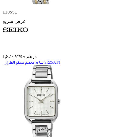
110551
عرض سريع
1,877 درهم
≈ $507
ساعة معصم سیکو الطراز SRZ532P1