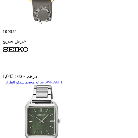
109351
عرض سريع
1,043 درهم
≈ $282
ساعة معصم سیکو الطراز SWR090P1