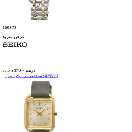
109373
عرض سريع
2,125 درهم
≈ $574
ساعة معصم سیکو الطراز SRZ550P1