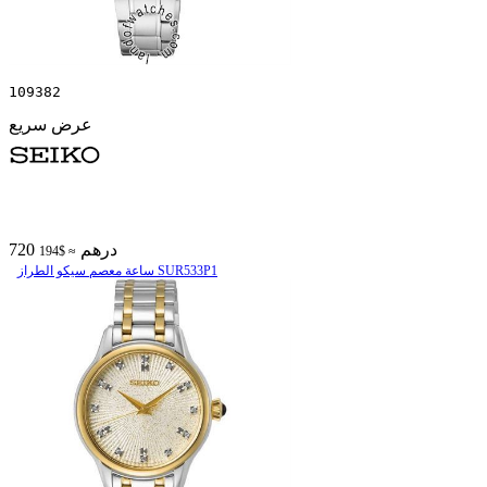
109382
عرض سريع
720 درهم
≈ $194
ساعة معصم سیکو الطراز SUR533P1