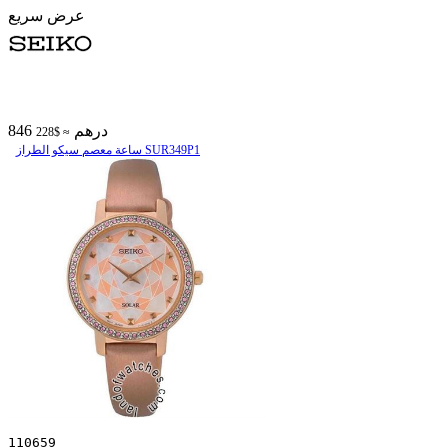
عرض سريع
846 درهم
≈ $228
ساعة معصم سیکو الطراز SUR349P1
110659