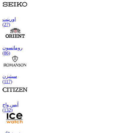
اورینت
(27)
رومانسون
(86)
سیتیزن
(117)
آیس واج
(132)