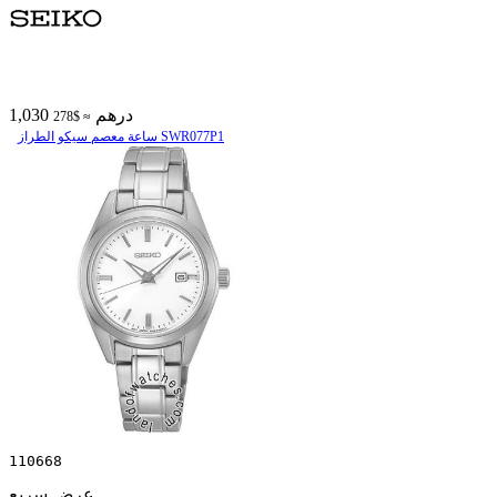
1,030 درهم
≈ $278
ساعة معصم سیکو الطراز SWR077P1
110668
عرض سريع