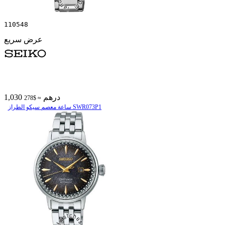
110548
عرض سريع
1,030 درهم
≈ $278
ساعة معصم سیکو الطراز SWR073P1