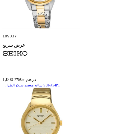
109337
عرض سريع
1,000 درهم
≈ $270
ساعة معصم سیکو الطراز SUR454P1