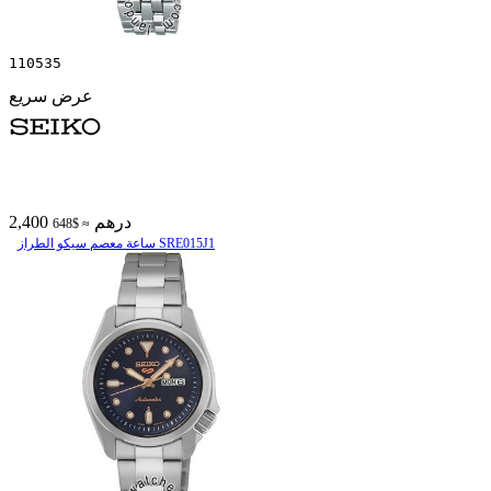
110535
عرض سريع
2,400 درهم
≈ $648
ساعة معصم سیکو الطراز SRE015J1