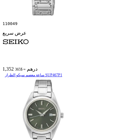
110049
عرض سريع
1,352 درهم
≈ $365
ساعة معصم سیکو الطراز SUP467P1