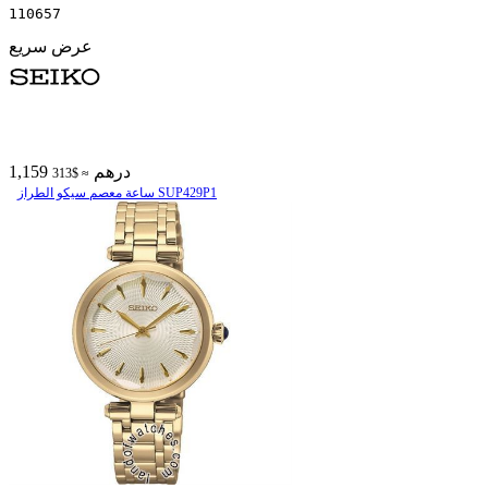
110657
عرض سريع
1,159 درهم
≈ $313
ساعة معصم سیکو الطراز SUP429P1