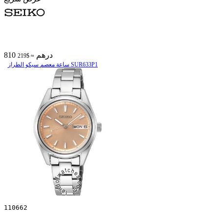
810 درهم
≈ $219
ساعة معصم سیکو الطراز SUR633P1
110662