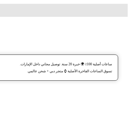
ساعات أصلية 100٪ 🌍 خبرة 20 سنة. توصيل مجاني داخل الإمارات.
تسوق الساعات الفاخرة الأصلية ⌚️ متجر دبي + شحن عالمي.