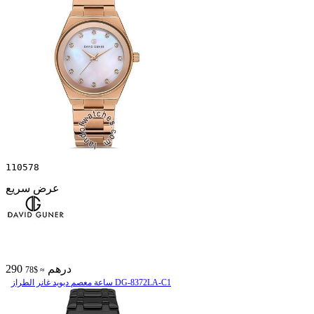
110578
عرض سريع
290 درهم
≈ $78
ساعة معصم دیوید غانر الطراز DG-8372LA-C1