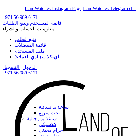
En
Ar
LandWatches Instagram Page
LandWatches Telegram cha
+971 56 989 6171
قائمة المستخدم وتتبع الطلبات
معلومات الحساب والشراء
تتبع الطلب
قائمة المفضلات
ملف المستخدم
آي-كلاب (نادي العملاء)
الدخول | التسجيل
+971 56 989 6171
ساعة يد نسائية
بحث سريع
ساعة يد رجالية
كلاسيكي
حزام معدني
حزام جلدي