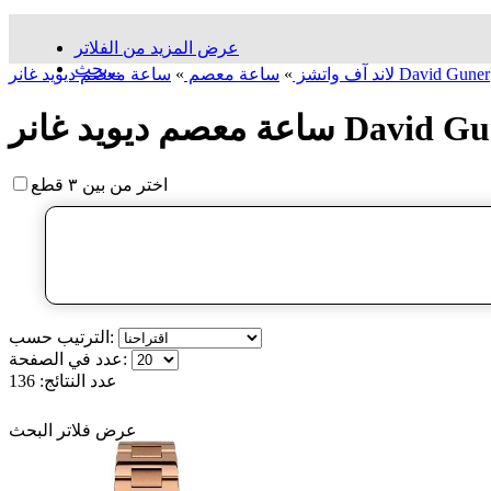
عرض المزيد من الفلاتر
بحث...
ساعة معصم دیوید غانر David Guner
لاند آف واتشز
»
ساعة معصم
»
م دیوید غانر David Guner
اختر من بين ٣ قطع
الترتيب حسب:
عدد في الصفحة:
عدد النتائج:
136
عرض فلاتر البحث